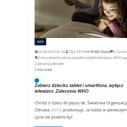
INNE
29.04.2019 07.30
TELE TECHNIK
485 Views
0 Comm
Dzieci
,
dziecko
,
ekran
,
smartfon
,
tablet
,
telewizor
,
WHO
,
wy
Zalecenia
,
zdrowie
2 min read
Zabierz dziecku tablet i smartfona, wyłącz
telewizor. Zalecenia WHO
Chodzi o dzieci do pięciu lat. Światowa Organizacj
Zdrowia
(WHO)
przekonuje, że ludzie w pierwszym
życia nie powinni być