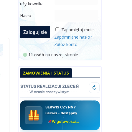
użytkownika
Hasło
Zapamiętaj mnie
Zapomniane hasło?
Załóż konto
11 osób
na naszej stronie.
ZAMÓWIENIA I STATUS
STATUS REALIZACJI ZLECEŃ
↻
- - - W czasie rzeczywistym - - -
SERWIS CZYNNY
Serwis - dostępny
W gotowości...