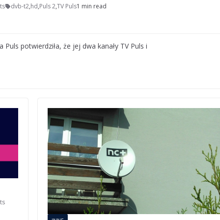
ts
dvb-t2
,
hd
,
Puls 2
,
TV Puls
1 min read
 Puls potwierdziła, że jej dwa kanały TV Puls i
ts