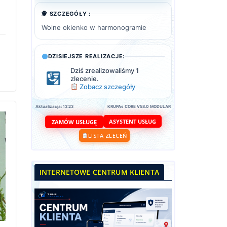
🕵️ SZCZEGÓŁY :
Wolne okienko w harmonogramie
DZISIEJSZE REALIZACJE:
Dziś zrealizowaliśmy 1
zlecenie.
Zobacz szczegóły
Aktualizacja: 13:23
KRUPAs CORE V58.0 MODULAR
ASYSTENT USŁUG
ZAMÓW USŁUGĘ
LISTA ZLECEŃ
INTERNETOWE CENTRUM KLIENTA