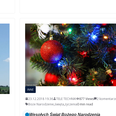
INNE
23.12.2018 19.36
TELE TECHNIK
877 Views
2 komentarz
Boże Narodzenie
,
święta
,
życzenia
0 min read
Wesołych Świąt Bożego Narodzenia