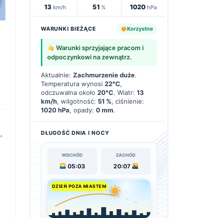
13
51
1020
km/h
%
hPa
WARUNKI BIEŻĄCE
Korzystne
Warunki sprzyjające pracom i
odpoczynkowi na zewnątrz.
Aktualnie:
Zachmurzenie duże
.
Temperatura wynosi
22°C
,
odczuwalna około
20°C
. Wiatr:
13
km/h
, wilgotność:
51 %
, ciśnienie:
1020 hPa
, opady:
0 mm
.
,
DŁUGOŚĆ DNIA I NOCY
WSCHÓD
ZACHÓD
05:03
20:07
DZIEŃ POZA MIASTEM