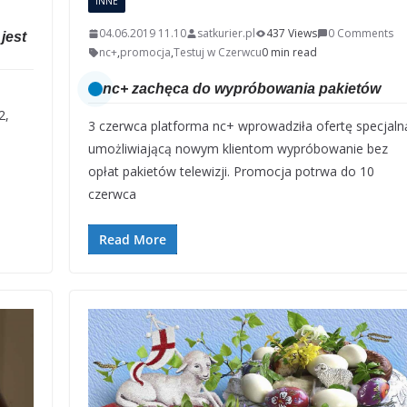
INNE
04.06.2019 11.10
satkurier.pl
437 Views
0 Comments
jest
nc+
,
promocja
,
Testuj w Czerwcu
0 min read
nc+ zachęca do wypróbowania pakietów
2,
3 czerwca platforma nc+ wprowadziła ofertę specjaln
umożliwiającą nowym klientom wypróbowanie bez
opłat pakietów telewizji. Promocja potrwa do 10
czerwca
Read More