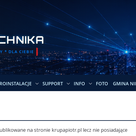
CHNIKA
 * DLA CIEBIE
ROINSTALACJE
SUPPORT
INFO
FOTO
GMINA NI
blikowane na stronie krupapiotr.pl lecz nie posiadające