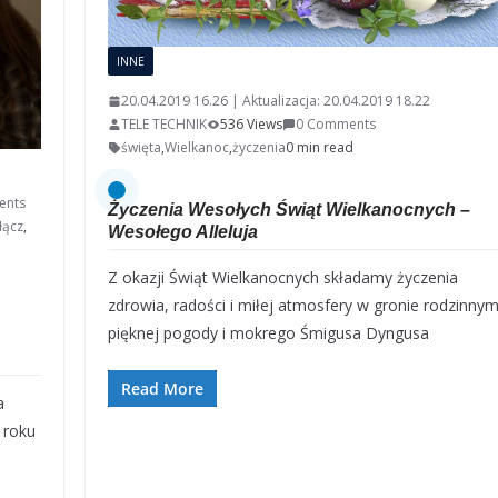
INNE
20.04.2019 16.26 | Aktualizacja: 20.04.2019 18.22
TELE TECHNIK
536 Views
0 Comments
święta
,
Wielkanoc
,
życzenia
0 min read
ents
Życzenia Wesołych Świąt Wielkanocnych –
łącz
,
Wesołego Alleluja
Z okazji Świąt Wielkanocnych składamy życzenia
zdrowia, radości i miłej atmosfery w gronie rodzinnym
pięknej pogody i mokrego Śmigusa Dyngusa
Read More
a
 roku