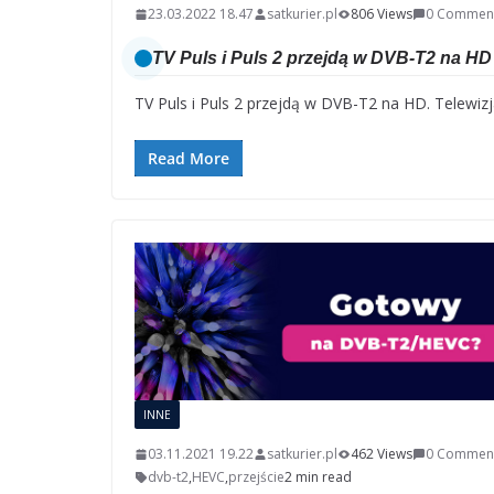
23.03.2022 18.47
satkurier.pl
806 Views
0 Commen
TV Puls i Puls 2 przejdą w DVB-T2 na HD
TV Puls i Puls 2 przejdą w DVB-T2 na HD. Telewizja
Read More
INNE
03.11.2021 19.22
satkurier.pl
462 Views
0 Commen
dvb-t2
,
HEVC
,
przejście
2 min read