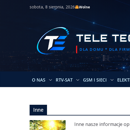
Przejdź
sobota, 8 sierpnia, 2026
Wolne
do
treści
TELE TE
DLA DOMU * DLA FIRMY
O NAS
RTV-SAT
GSM I SIECI
ELEKT
Inne
Inne nasze informacje opu