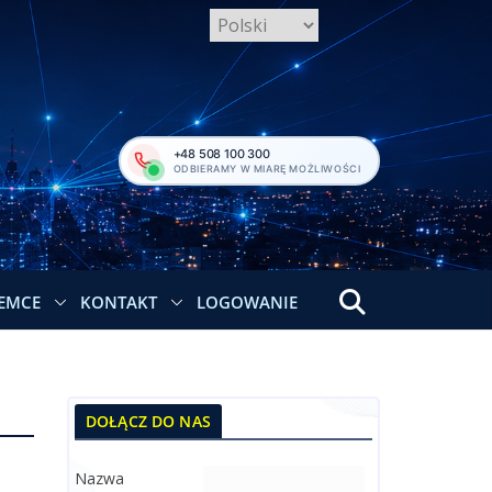
+48 508 100 300
ODBIERAMY W MIARĘ MOŻLIWOŚCI
EMCE
KONTAKT
LOGOWANIE
DOŁĄCZ DO NAS
Nazwa