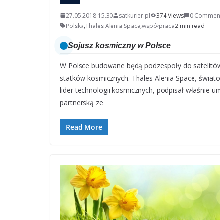
27.05.2018 15.30
satkurier.pl
374 Views
0 Commen
Polska
,
Thales Alenia Space
,
współpraca
2 min read
Sojusz kosmiczny w Polsce
W Polsce budowane będą podzespoły do satelitów
statków kosmicznych. Thales Alenia Space, świat
lider technologii kosmicznych, podpisał właśnie 
partnerską ze
Read More