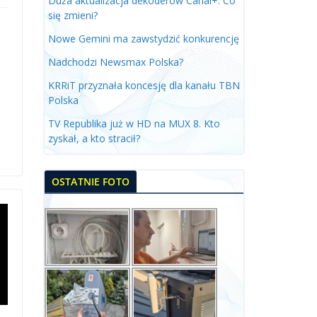
Duża aktualizacja dekoderów Canal+. Co
się zmieni?
Nowe Gemini ma zawstydzić konkurencję
Nadchodzi Newsmax Polska?
KRRiT przyznała koncesję dla kanału TBN
Polska
TV Republika już w HD na MUX 8. Kto
zyskał, a kto stracił?
OSTATNIE FOTO