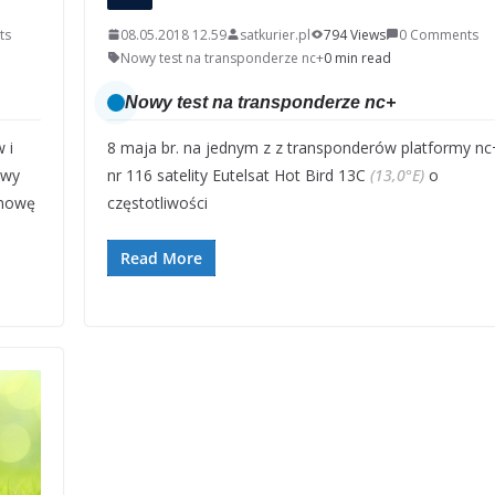
ts
08.05.2018 12.59
satkurier.pl
794 Views
0 Comments
Nowy test na transponderze nc+
0 min read
Nowy test na transponderze nc+
 i
8 maja br. na jednym z z transponderów platformy nc
owy
nr 116 satelity Eutelsat Hot Bird 13C
(13,0°E)
o
umowę
częstotliwości
Read More