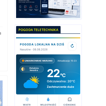
POGODA TELETECHNIKA
ą
POGODA LOKALNA NA DZIŚ
↻
Nasutów · 08.08.2026
Aktualizacja: 15:23
UMIARKOWANE WARUNKI
22
Ostatnia
kwadra
°C
Odczuwalna:
20°C
Zachmurzenie duże
WIATR
WILGOTNOŚĆ
CIŚNIENIE