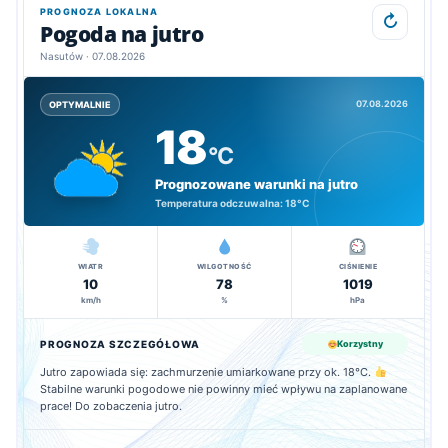
PROGNOZA LOKALNA
↻
Pogoda na jutro
Nasutów · 07.08.2026
07.08.2026
OPTYMALNIE
18
°C
Prognozowane warunki na jutro
Temperatura odczuwalna:
18°C
WIATR
WILGOTNOŚĆ
CIŚNIENIE
10
78
1019
km/h
%
hPa
PROGNOZA SZCZEGÓŁOWA
Korzystny
Jutro zapowiada się: zachmurzenie umiarkowane przy ok. 18°C.
Stabilne warunki pogodowe nie powinny mieć wpływu na zaplanowane
prace! Do zobaczenia jutro.