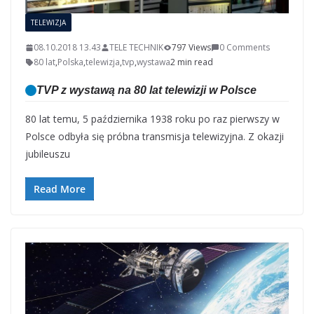
TELEWIZJA
08.10.2018 13.43
TELE TECHNIK
797 Views
0 Comments
80 lat
,
Polska
,
telewizja
,
tvp
,
wystawa
2 min read
TVP z wystawą na 80 lat telewizji w Polsce
80 lat temu, 5 października 1938 roku po raz pierwszy w
Polsce odbyła się próbna transmisja telewizyjna. Z okazji
jubileuszu
Read More