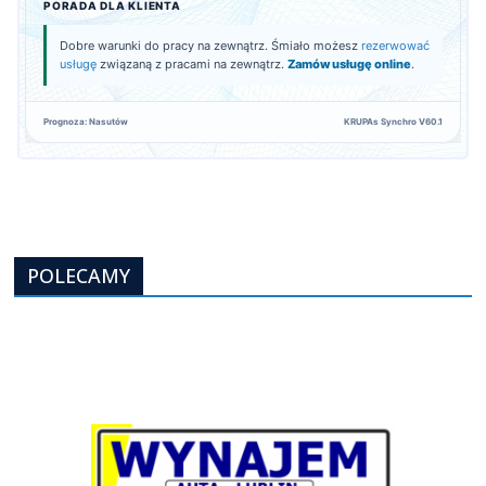
PORADA DLA KLIENTA
Dobre warunki do pracy na zewnątrz. Śmiało możesz
rezerwować
usługę
związaną z pracami na zewnątrz.
Zamów usługę online
.
Prognoza: Nasutów
KRUPAs Synchro V60.1
POLECAMY