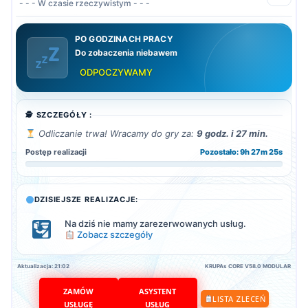
- - - W czasie rzeczywistym - - -
PO GODZINACH PRACY
Do zobaczenia niebawem
ODPOCZYWAMY
🕵️ SZCZEGÓŁY :
Odliczanie trwa! Wracamy do gry za:
9 godz. i 27 min.
Postęp realizacji
Pozostało: 9h 27m 24s
DZISIEJSZE REALIZACJE:
Na dziś nie mamy zarezerwowanych usług.
Zobacz szczegóły
Aktualizacja: 21:02
KRUPAs CORE V58.0 MODULAR
ZAMÓW
ASYSTENT
LISTA ZLECEŃ
USŁUGĘ
USŁUG