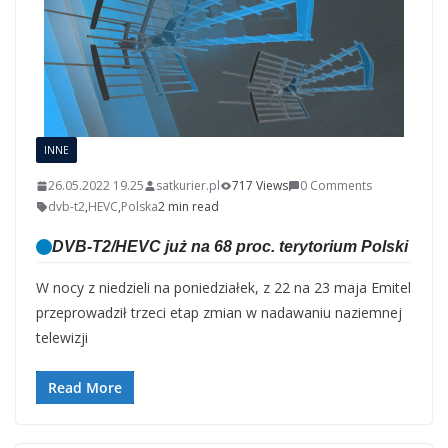
INNE
26.05.2022 19.25
satkurier.pl
717 Views
0 Comments
dvb-t2
,
HEVC
,
Polska
2 min read
DVB-T2/HEVC już na 68 proc. terytorium Polski
W nocy z niedzieli na poniedziałek, z 22 na 23 maja Emitel
przeprowadził trzeci etap zmian w nadawaniu naziemnej
telewizji
Read More