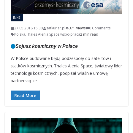
INNE
27.05.2018 15.30
satkurier.pl
371 Views
0 Comments
Polska
,
Thales Alenia Space
,
współpraca
2 min read
Sojusz kosmiczny w Polsce
W Polsce budowane będą podzespoły do satelitów i
statków kosmicznych. Thales Alenia Space, światowy lider
technologii kosmicznych, podpisał właśnie umowę
partnerską ze
Read More