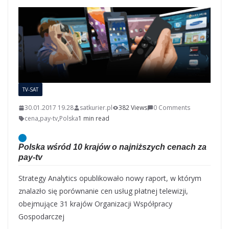
TV-SAT
30.01.2017 19.28
satkurier.pl
382 Views
0 Comments
cena
,
pay-tv
,
Polska
1 min read
Polska wśród 10 krajów o najniższych cenach za
pay-tv
Strategy Analytics opublikowało nowy raport, w którym
znalazło się porównanie cen usług płatnej telewizji,
obejmujące 31 krajów Organizacji Współpracy
Gospodarczej