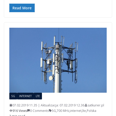
Read More
5G
INTERNET
LTE
07.02.2019 11.35 | Aktualizacja: 07.02.2019 12.36
satkurier.pl
916 Views
0 Comments
5G
,
700 MHz
,
internet
,
lte
,
Polska