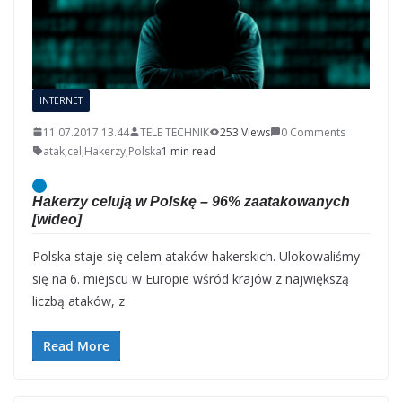
INTERNET
11.07.2017 13.44
TELE TECHNIK
253 Views
0 Comments
atak
,
cel
,
Hakerzy
,
Polska
1 min read
Hakerzy celują w Polskę – 96% zaatakowanych
[wideo]
Polska staje się celem ataków hakerskich. Ulokowaliśmy
się na 6. miejscu w Europie wśród krajów z największą
liczbą ataków, z
Read More