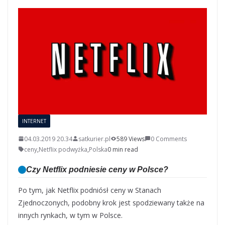
INTERNET
04.03.2019 20.34
satkurier.pl
589 Views
0 Comments
ceny
,
Netflix podwyżka
,
Polska
0 min read
Czy Netflix podniesie ceny w Polsce?
Po tym, jak Netflix podniósł ceny w Stanach
Zjednoczonych, podobny krok jest spodziewany także na
innych rynkach, w tym w Polsce.