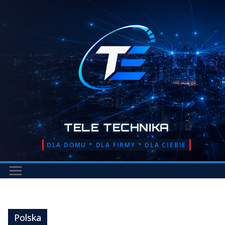
Przejdź
do
treści
TELE TECHNIKA
DLA DOMU * DLA FIRMY * DLA CIEBIE
Polska