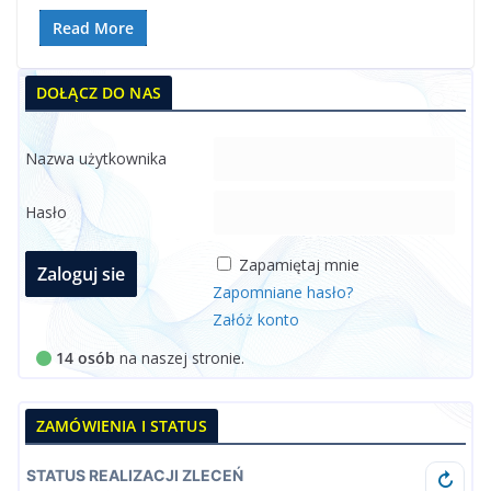
Read More
DOŁĄCZ DO NAS
Nazwa użytkownika
Hasło
Zapamiętaj mnie
Zapomniane hasło?
Załóż konto
14 osób
na naszej stronie.
ZAMÓWIENIA I STATUS
STATUS REALIZACJI ZLECEŃ
↻