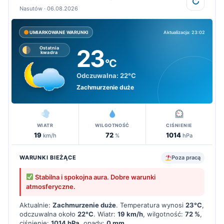
↻
Nasutów · 06.08.2026
Aktualizacja: 23:02
UMIARKOWANE WARUNKI
23
Ostatnia
kwadra
°C
Odczuwalna:
22°C
Zachmurzenie duże
WIATR
WILGOTNOŚĆ
CIŚNIENIE
19
72
1014
km/h
%
hPa
WARUNKI BIEŻĄCE
Poza pracą
Stabilna i spokojna aura. Dobre warunki
atmosferyczne.
Aktualnie:
Zachmurzenie duże
. Temperatura wynosi
23°C
,
odczuwalna około
22°C
. Wiatr:
19 km/h
, wilgotność:
72 %
,
ciśnienie:
1014 hPa
, opady:
0 mm
.