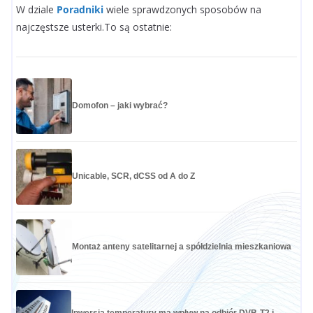
W dziale
Poradniki
wiele sprawdzonych sposobów na
najczęstsze usterki.To są ostatnie:
Domofon – jaki wybrać?
Unicable, SCR, dCSS od A do Z
Montaż anteny satelitarnej a spółdzielnia mieszkaniowa
Inwersja temperatury ma wpływ na odbiór DVB-T2 i