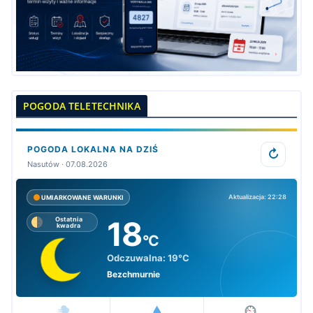
POGODA TELETECHNIKA
POGODA LOKALNA NA DZIŚ
↻
Nasutów · 07.08.2026
Aktualizacja: 22:28
UMIARKOWANE WARUNKI
18
Ostatnia
kwadra
°C
Odczuwalna:
19°C
Bezchmurnie