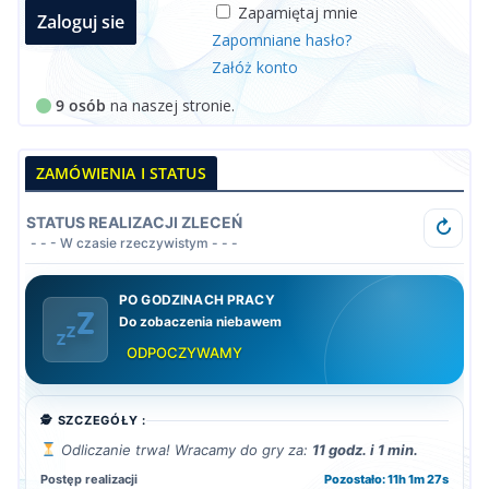
Zapamiętaj mnie
Zapomniane hasło?
Załóż konto
9 osób
na naszej stronie.
ZAMÓWIENIA I STATUS
STATUS REALIZACJI ZLECEŃ
↻
- - - W czasie rzeczywistym - - -
PO GODZINACH PRACY
Do zobaczenia niebawem
ODPOCZYWAMY
🕵️ SZCZEGÓŁY :
Odliczanie trwa! Wracamy do gry za:
11 godz. i 1 min.
Postęp realizacji
Pozostało: 11h 1m 26s