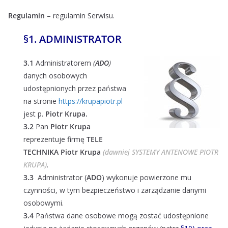
Regulamin
– regulamin Serwisu.
§
1. ADMINISTRATOR
3.1
Administratorem
(
ADO
)
danych osobowych
udostępnionych przez państwa
na stronie
https://krupapiotr.pl
jest p.
Piotr Krupa.
3.2
Pan
Piotr Krupa
reprezentuje
firmę
TELE
TECHNIKA Piotr Krupa
(dawniej SYSTEMY ANTENOWE PIOTR
KRUPA)
.
3.3
Administrator (
ADO
) wykonuje powierzone mu
czynności, w tym bezpieczeństwo i zarządzanie danymi
osobowymi.
3.4
Państwa dane osobowe mogą zostać udostępnione