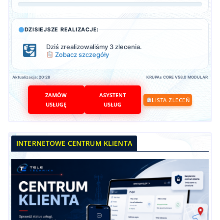
DZISIEJSZE REALIZACJE:
Dziś zrealizowaliśmy 3 zlecenia.
Zobacz szczegóły
Aktualizacja: 20:28
KRUPAs CORE V58.0 MODULAR
ZAMÓW
ASYSTENT
LISTA ZLECEŃ
USŁUGĘ
USŁUG
INTERNETOWE CENTRUM KLIENTA