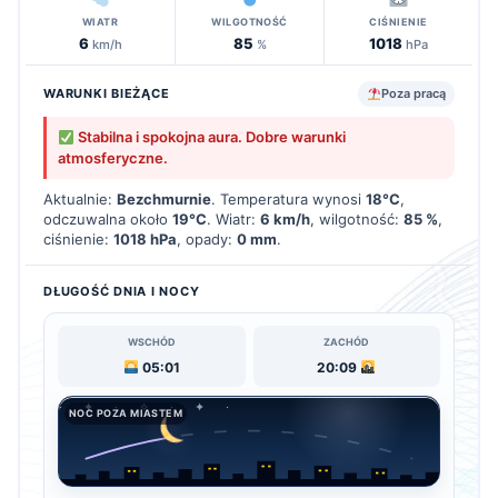
WIATR
WILGOTNOŚĆ
CIŚNIENIE
6
85
1018
km/h
%
hPa
WARUNKI BIEŻĄCE
Poza pracą
Stabilna i spokojna aura. Dobre warunki
atmosferyczne.
Aktualnie:
Bezchmurnie
. Temperatura wynosi
18°C
,
odczuwalna około
19°C
. Wiatr:
6 km/h
, wilgotność:
85 %
,
ciśnienie:
1018 hPa
, opady:
0 mm
.
DŁUGOŚĆ DNIA I NOCY
WSCHÓD
ZACHÓD
05:01
20:09
NOC POZA MIASTEM