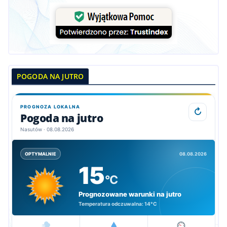
POGODA NA JUTRO
PROGNOZA LOKALNA
↻
Pogoda na jutro
Nasutów · 08.08.2026
08.08.2026
OPTYMALNIE
15
°C
Prognozowane warunki na jutro
Temperatura odczuwalna:
14°C