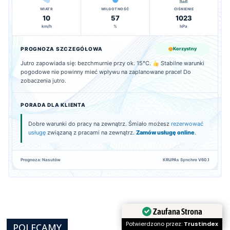
WIATR
WILGOTNOŚĆ
CIŚNIENIE
10
57
1023
km/h
%
hPa
PROGNOZA SZCZEGÓŁOWA
Korzystny
Jutro zapowiada się: bezchmurnie przy ok. 15°C.
Stabilne warunki
pogodowe nie powinny mieć wpływu na zaplanowane prace! Do
zobaczenia jutro.
PORADA DLA KLIENTA
Dobre warunki do pracy na zewnątrz. Śmiało możesz
rezerwować
usługę
związaną z pracami na zewnątrz.
Zamów usługę online
.
Prognoza: Nasutów
KRUPAs Synchro V60.1
Zaufana Strona
POLECAMY
Potwierdzono przez:
Trustindex