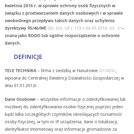
kwietnia 2016 r. w sprawie ochrony osób fizycznych w
związku z przetwarzaniem danych osobowych i w sprawie
swobodnego przepływu takich danych oraz uchylenia
dyrektywy 95/46/WE
(Dz. Urz. UE L 119 z 04.05.2016, str. 1)
–
znana jako RODO lub ogólne rozporządzenie o ochronie
danych.
DEFINICJE
TELE TECHNIKA
– firma z siedzibą w Nasutowie
(21-025)
,
wpisana do Centralnej Ewidencji Działalności Gospodarczej w
dniu 01.01.2012r.
Dane Osobowe
– wszystkie informacje o zidentyfikowanej lub
możliwej do zidentyfikowania osobie fizycznej poprzez jeden
bądź kilka szczególnych czynników określających tożsamość
osoby fizycznej, w tym nr IP urządzenia, dane o lokalizacji,
identyfikator internetowy oraz informacje gromadzone za