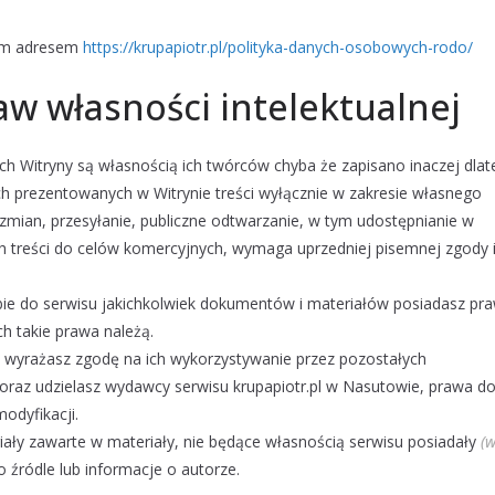
ym adresem
https://krupapiotr.pl/polityka-danych-osobowych-rodo/
aw własności intelektualnej
h Witryny są własnością ich twórców chyba że zapisano inaczej dlat
h prezentowanych w Witrynie treści wyłącznie w zakresie własnego
mian, przesyłanie, publiczne odtwarzanie, w tym udostępnianie w
ych treści do celów komercyjnych, wymaga uprzedniej pisemnej zgody 
bie do serwisu jakichkolwiek dokumentów i materiałów posiadasz pr
h takie prawa należą.
, wyrażasz zgodę na ich wykorzystywanie przez pozostałych
oraz udzielasz wydawcy serwisu krupapiotr.pl w Nasutowie, prawa d
odyfikacji.
iały zawarte w materiały, nie będące własnością serwisu posiadały
(
 źródle lub informacje o autorze.