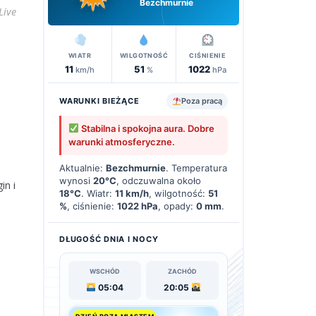
Bezchmurnie
 Live
WIATR
WILGOTNOŚĆ
CIŚNIENIE
11
51
1022
km/h
%
hPa
WARUNKI BIEŻĄCE
Poza pracą
Stabilna i spokojna aura. Dobre
warunki atmosferyczne.
Aktualnie:
Bezchmurnie
. Temperatura
wynosi
20°C
, odczuwalna około
in i
18°C
. Wiatr:
11 km/h
, wilgotność:
51
%
, ciśnienie:
1022 hPa
, opady:
0 mm
.
DŁUGOŚĆ DNIA I NOCY
WSCHÓD
ZACHÓD
05:04
20:05