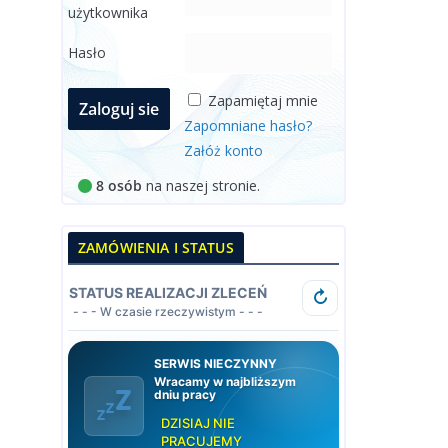
użytkownika
Hasło
Zapamiętaj mnie
Zapomniane hasło?
Załóż konto
8 osób
na naszej stronie.
ZAMÓWIENIA I STATUS
STATUS REALIZACJI ZLECEŃ
↻
- - - W czasie rzeczywistym - - -
SERWIS NIECZYNNY
Wracamy w najbliższym
dniu pracy
DZISIAJ NIE
PRACUJEMY