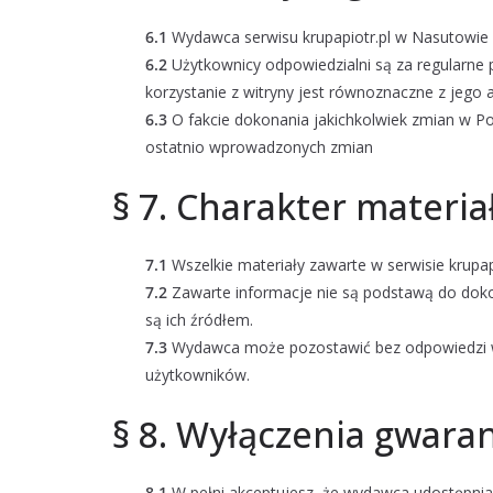
6.1
Wydawca serwisu krupapiotr.pl w Nasutowie 
6.2
Użytkownicy odpowiedzialni są za regularne 
korzystanie z witryny jest równoznaczne z jego 
6.3
O fakcie dokonania jakichkolwiek zmian w Pol
ostatnio wprowadzonych zmian
§ 7. Charakter materi
7.1
Wszelkie materiały zawarte w serwisie krupap
7.2
Zawarte informacje nie są podstawą do doko
są ich źródłem.
7.3
Wydawca może pozostawić bez odpowiedzi ws
użytkowników.
§ 8. Wyłączenia gwaran
8.1
W pełni akceptujesz, że wydawca udostępnia 