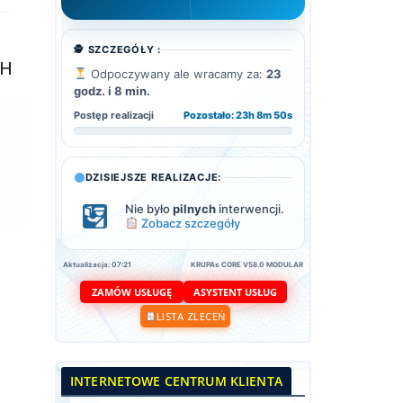
🕵️ SZCZEGÓŁY :
CH
Odpoczywany ale wracamy za:
23
godz. i 8 min.
Postęp realizacji
Pozostało: 23h 8m 49s
DZISIEJSZE REALIZACJE:
Nie było
pilnych
interwencji.
Zobacz szczegóły
Aktualizacja: 07:21
KRUPAs CORE V58.0 MODULAR
ASYSTENT USŁUG
ZAMÓW USŁUGĘ
LISTA ZLECEŃ
INTERNETOWE CENTRUM KLIENTA