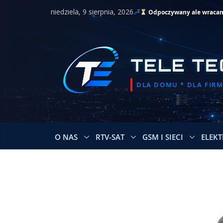
Przejdź
niedziela, 9 sierpnia, 2026
Odpoczywany ale wracamy 
do
treści
TELE TE
DLA DOMU * DLA FIRMY
O NAS
RTV-SAT
GSM I SIECI
ELEKT