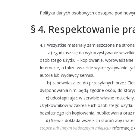
Polityka danych osobowych dostępna pod now
§ 4. Respektowanie pr
4.1
Wszystkie materiały zamieszczone na stronac
a)
zgadzasz się na wykorzystywanie wszelkic
osobistego użytku – kopiowanie, wprowadzanie z
Internecie, a także wszelkie wykorzystywanie t
autora lub wydawcy serwisu
b)
zapewniasz, że do przesyłanych przez Cie
dysponowania nimi będą zgodne osób, do któryc
c)
udostępniając w serwisie własne materiały
Użytkowników w zakresie ich osobistego użytku 
bezpłatnego ich kopiowania, publikowania oraz m
d)
Serwis dokłada wszelkich starań aby mater
stopce lub innym widocznym miejscu)
informacje o