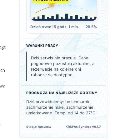
DZIEŃ POZA MIASTEM
Dzień trwa: 15 godz. 1 min.
28.5%
WARUNKI PRACY
ego:
Dziś serwis nie pracuje. Dane
pogodowe pozostają aktualne, a
rezerwacje na kolejne dni
ich
robocze są dostępne.
awa
PROGNOZA NA NAJBLIŻSZE GODZINY
Dziś przewidujemy: bezchmurnie,
zachmurzenie małe, zachmurzenie
o
umiarkowane. Temp. od 14 do 27°C.
w
Stacja: Nasutów
KRUPAs Synchro V62.7