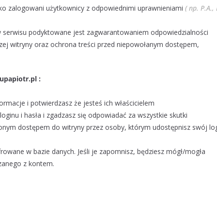
ylko zalogowani użytkownicy z odpowiednimi uprawnieniami
( np. P.A.,
 serwisu podyktowane jest zagwarantowaniem odpowiedzialności
zej witryny oraz ochrona treści przed niepowołanym dostępem,
upapiotr.pl :
ormacje i potwierdzasz że jesteś ich właścicielem
oginu i hasła i zgadzasz się odpowiadać za wszystkie skutki
ym dostępem do witryny przez osoby, którym udostępnisz swój log
frowane w bazie danych. Jeśli je zapomnisz, będziesz mógł/mogła
zanego z kontem.