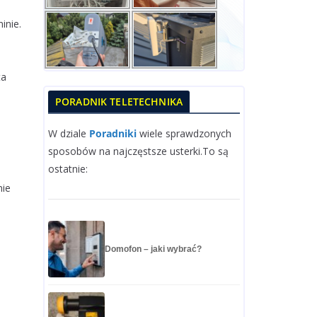
inie.
ta
PORADNIK TELETECHNIKA
W dziale
Poradniki
wiele sprawdzonych
sposobów na najczęstsze usterki.To są
ostatnie:
nie
Domofon – jaki wybrać?