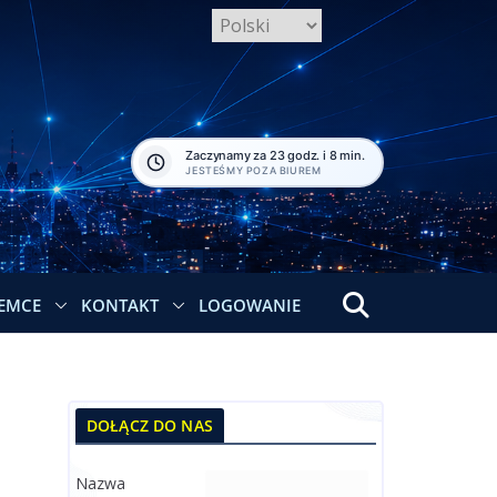
Zaczynamy za 23 godz. i 8 min.
JESTEŚMY POZA BIUREM
EMCE
KONTAKT
LOGOWANIE
DOŁĄCZ DO NAS
Nazwa