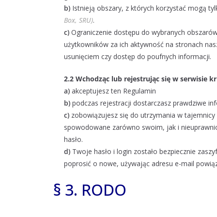
b)
Istnieją obszary, z których korzystać mogą t
Box, SRU)
.
c)
Ograniczenie dostępu do wybranych obszarów
użytkowników za ich aktywność na stronach nas
usunięciem czy dostęp do poufnych informacji.
2.2 Wchodząc lub rejestrując się w serwisie kr
a)
akceptujesz ten Regulamin
b)
podczas rejestracji dostarczasz prawdziwe inf
c)
zobowiązujesz się do utrzymania w tajemnicy l
spowodowane zarówno swoim, jak i nieuprawnion
hasło.
d)
Twoje hasło i login zostało bezpiecznie zaszy
poprosić o nowe, używając adresu e-mail powią
§ 3. RODO