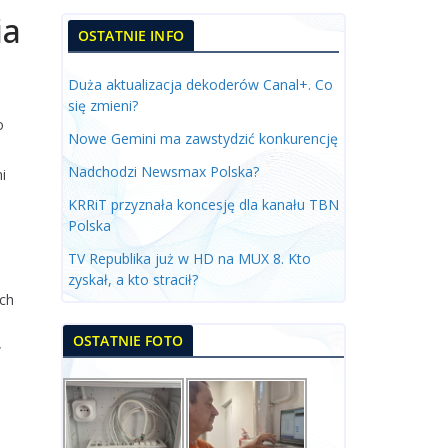
ia
OSTATNIE INFO
Duża aktualizacja dekoderów Canal+. Co
się zmieni?
o
Nowe Gemini ma zawstydzić konkurencję
Nadchodzi Newsmax Polska?
i
KRRiT przyznała koncesję dla kanału TBN
Polska
TV Republika już w HD na MUX 8. Kto
zyskał, a kto stracił?
ych
OSTATNIE FOTO
w