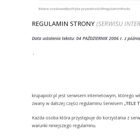
#dane osobowe
#polityka prywatności
#regulamin
#rodo
REGULAMIN STRONY
(SERWISU INT
Data ustalenia tekstu: 04 PAŹDZIERNIK 2006 r.
z późni
.
krupapiotr.pl jest serwisem internetowym, którego w
zwany w dalszej części regulaminu Serwisem „
TELE 
Każda osoba która przystępuje do korzystania z ser
warunki niniejszego regulaminu.