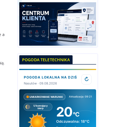
e a
POGODA TELETECHNIKA
ią.
POGODA LOKALNA NA DZIŚ
↻
Nasutów · 09.08.2026
Aktualizacja: 09:21
UMIARKOWANE WARUNKI
20
Ubywający
sierp
°C
Odczuwalna:
18°C