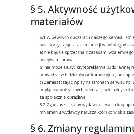
§ 5. Aktywność użytko
materiałów
5.1
W pewnych obszarach naszego serwisu istnie
nas. Korzystając z takich funkcji w pełni zgadza
a)
nie będzie sprzeczna z zasadami wzajemnego
przepisami prawa
b)
nie może służyć kryptoreklamie bądź jawnej re
prowadzących działalność komercyjną , bez uprz
c)
Zamieszczając wpisy na stronach serwisu np.
poglądów politycznych orientacji seksualnych it
za społecznie obraźliwe.
5.2
Zgadzasz się, aby wydawca serwisu krupapiot
mniemaniu wydawcy narusza którąkolwiek z zasa
§ 6. Zmiany regulamin