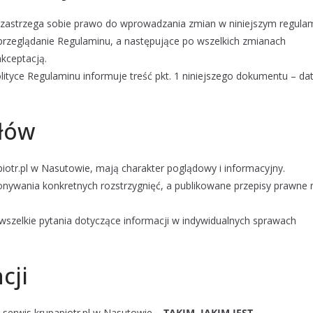
zastrzega sobie prawo do wprowadzania zmian w niniejszym regulam
przeglądanie Regulaminu, a następujące po wszelkich zmianach
akceptacją.
ityce Regulaminu informuje treść pkt. 1 niniejszego dokumentu – da
ałów
iotr.pl w Nasutowie, mają charakter poglądowy i informacyjny.
nywania konkretnych rozstrzygnięć, a publikowane przepisy prawne 
zelkie pytania dotyczące informacji w indywidualnych sprawach
cji
serwis krupapiotr.pl w Nasutowie –
TAKIM, JAKIM JEST.