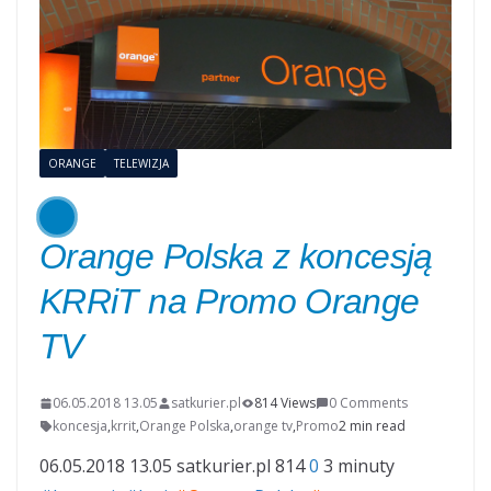
ORANGE
TELEWIZJA
Orange Polska z koncesją
KRRiT na Promo Orange
TV
06.05.2018 13.05
satkurier.pl
814 Views
0 Comments
koncesja
,
krrit
,
Orange Polska
,
orange tv
,
Promo
2 min read
06.05.2018 13.05
satkurier.pl
814
0
3 minuty