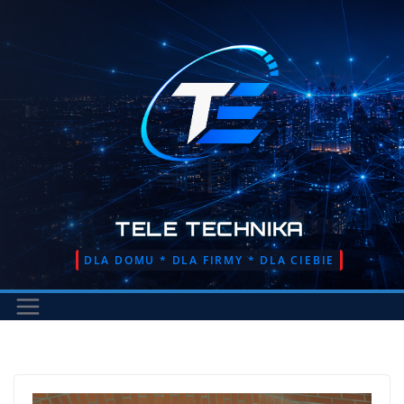
Przejdź
do
treści
TELE TECHNIKA
DLA DOMU * DLA FIRMY * DLA CIEBIE