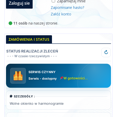
Zapamiętaj mnie
Zapomniane hasło?
Załóż konto
11 osób
na naszej stronie.
ZAMÓWIENIA I STATUS
STATUS REALIZACJI ZLECEŃ
↻
- - - W czasie rzeczywistym - - -
SERWIS CZYNNY
W gotowości...
Serwis - dostępny
🕵️ SZCZEGÓŁY :
Wolne okienko w harmonogramie