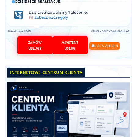
DZISIEJSZE REALIZACJE:
Dziś zrealizowaliśmy 1 zlecenie.
Zobacz szczegóły
Aktualizacja: 12:35
KRUPAs CORE V58.0 MODULAR
ZAMÓW
ASYSTENT
LISTA ZLECEŃ
USŁUGĘ
USŁUG
INTERNETOWE CENTRUM KLIENTA