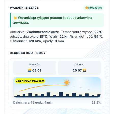
WARUNKI BIEŻĄCE
Korzystne
Warunki sprzyjające pracom i odpoczynkowi na
zewnątrz.
Aktualnie:
Zachmurzenie duże
. Temperatura wynosi
22°C
,
odczuwalna około
18°C
. Wiatr:
22 km/h
, wilgotność:
54 %
,
ciśnienie:
1020 hPa
, opady:
0 mm
.
DŁUGOŚĆ DNIA I NOCY
WSCHÓD
ZACHÓD
05:03
20:07
DZIEŃ POZA MIASTEM
Dzień trwa: 15 godz. 4 min.
63.2%