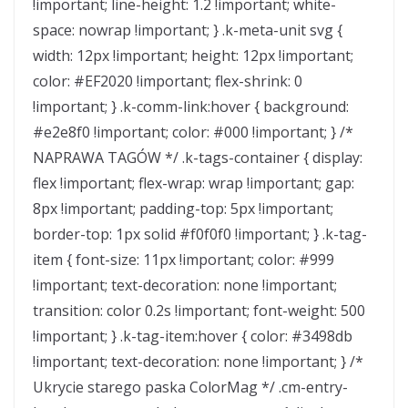
!important; line-height: 1.2 !important; white-
space: nowrap !important; } .k-meta-unit svg {
width: 12px !important; height: 12px !important;
color: #EF2020 !important; flex-shrink: 0
!important; } .k-comm-link:hover { background:
#e2e8f0 !important; color: #000 !important; } /*
NAPRAWA TAGÓW */ .k-tags-container { display:
flex !important; flex-wrap: wrap !important; gap:
8px !important; padding-top: 5px !important;
border-top: 1px solid #f0f0f0 !important; } .k-tag-
item { font-size: 11px !important; color: #999
!important; text-decoration: none !important;
transition: color 0.2s !important; font-weight: 500
!important; } .k-tag-item:hover { color: #3498db
!important; text-decoration: none !important; } /*
Ukrycie starego paska ColorMag */ .cm-entry-