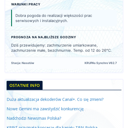
WARUNKI PRACY
Dobra pogoda do realizacji większości prac
serwisowych i instalacyjnych.
PROGNOZA NA NAJBLIŻSZE GODZINY
Dziś przewidujemy: zachmurzenie umiarkowane,
zachmurzenie małe, bezchmurnie. Temp. od 12 do 26°C.
Stacja: Nasutów
KRUPAs Synchro V62.7
OSTATNIE INFO
Duża aktualizacja dekoderów Canal+. Co się zmieni?
Nowe Gemini ma zawstydzić konkurencję
Nadchodzi Newsmax Polska?
KRRiT przyznała koncesję dla kanału TBN Polska