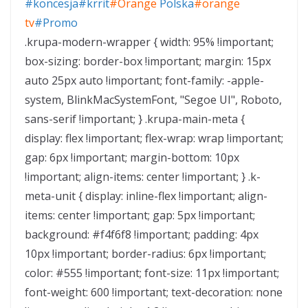
#koncesja
#krrit
#Orange
Polska
#orange
tv
#Promo
.krupa-modern-wrapper { width: 95% !important;
box-sizing: border-box !important; margin: 15px
auto 25px auto !important; font-family: -apple-
system, BlinkMacSystemFont, "Segoe UI", Roboto,
sans-serif !important; } .krupa-main-meta {
display: flex !important; flex-wrap: wrap !important;
gap: 6px !important; margin-bottom: 10px
!important; align-items: center !important; } .k-
meta-unit { display: inline-flex !important; align-
items: center !important; gap: 5px !important;
background: #f4f6f8 !important; padding: 4px
10px !important; border-radius: 6px !important;
color: #555 !important; font-size: 11px !important;
font-weight: 600 !important; text-decoration: none