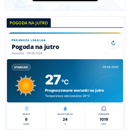
POGODA NA JUTRO
PROGNOZA LOKALNA
↻
Pogoda na jutro
Nasutów · 09.08.2026
09.08.2026
STABILNIE
27
°C
Prognozowane warunki na jutro
Temperatura odczuwalna:
26°C
WIATR
WILGOTNOŚĆ
CIŚNIENIE
9
24
1019
km/h
%
hPa