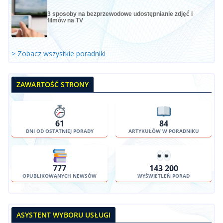
3 sposoby na bezprzewodowe udostępnianie zdjęć i
filmów na TV
> Zobacz wszystkie poradniki
ZAWARTOŚĆ STRONY
61
84
DNI OD OSTATNIEJ PORADY
ARTYKUŁÓW W PORADNIKU
777
143 200
OPUBLIKOWANYCH NEWSÓW
WYŚWIETLEŃ PORAD
ASYSTENT WYBORU USŁUGI