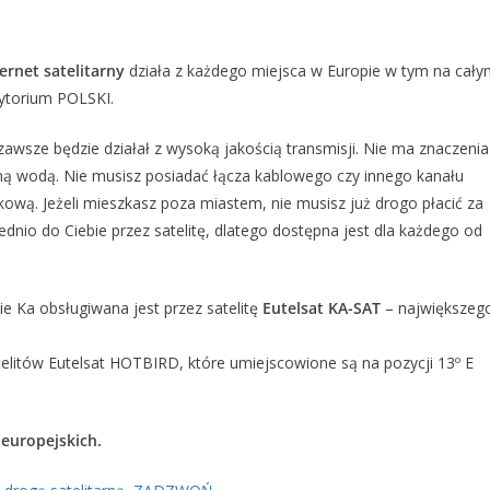
ternet satelitarny
działa z każdego miejsca w Europie w tym na cał
rytorium POLSKI.
awsze będzie działał z wysoką jakością transmisji. Nie ma znaczenia
nną wodą. Nie musisz posiadać łącza kablowego czy innego kanału
kową. Jeżeli mieszkasz poza miastem, nie musisz już drogo płacić za
dnio do Ciebie przez satelitę, dlatego dostępna jest dla każdego od
e Ka obsługiwana jest przez satelitę
Eutelsat KA-SAT
– największeg
telitów Eutelsat HOTBIRD, które umiejscowione są na pozycji 13º E
europejskich.