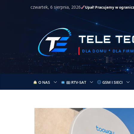
Przejdź
czwartek, 6 sierpnia, 2026
Upał! Pracujemy w ogranic
do
treści
TELE TE
DLA DOMU * DLA FIRMY
O NAS
RTV-SAT
GSM I SIECI