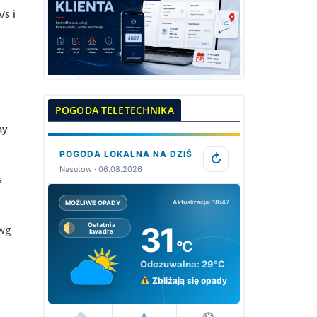
/s i
POGODA TELETECHNIKA
my
POGODA LOKALNA NA DZIŚ
↻
Nasutów · 06.08.2026
s
Aktualizacja: 18:47
MOŻLIWE OPADY
31
Ostatnia
 wg
kwadra
°C
Odczuwalna:
29°C
Zbliżają się opady