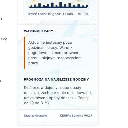
Dzień trwa: 15 godz. 11 min.
90.8%
ym
WARUNKI PRACY
 czy
Aktualnie jesteśmy poza
godzinami pracy. Warunki
pogodowe są monitorowane
przed kolejnym rozpoczęciem
pracy.
PROGNOZA NA NAJBLIŻSZE GODZINY
o
Dziś przewidujemy: słabe opady
deszczu, zachmurzenie umiarkowane,
umiarkowane opady deszczu. Temp.
od 19 do 31°C.
Stacja: Nasutów
KRUPAs Synchro V62.7