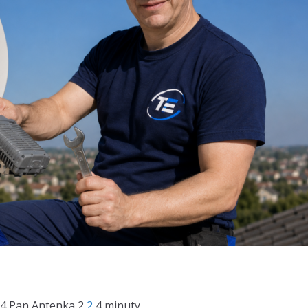
24
Pan Antenka
2
2
4 minuty