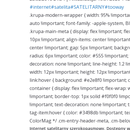
#internet
#satelita
#SATELITARNY
#tooway
.krupa-modern-wrapper { width: 95% !importan
auto !important; font-family: -apple-system, B
.krupa-main-meta { display: flex !important; f
10px !important; align-items: center !important; 
center !important; gap: 5px !important; backgr
radius: 6px !important; color: #555 !important;
decoration: none !important; line-height: 1.2 !
width: 12px !important; height: 12px !important
link:hover { background: #e2e8f0 !important;
container { display: flex !important; flex-wrap
!important; border-top: 1px solid #f0f0f0 !impor
!important; text-decoration: none !important; tr
tag-item:hover { color: #3498db !important; te
ColorMag */ .cm-entry-header-meta, .cm-below-
Internet satelitarny szerokopasmowy. Dostępny ws