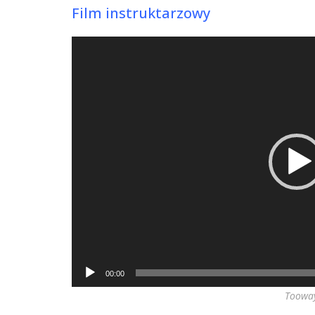
Film instruktarzowy
Odtwarzacz
video
00:00
Tooway