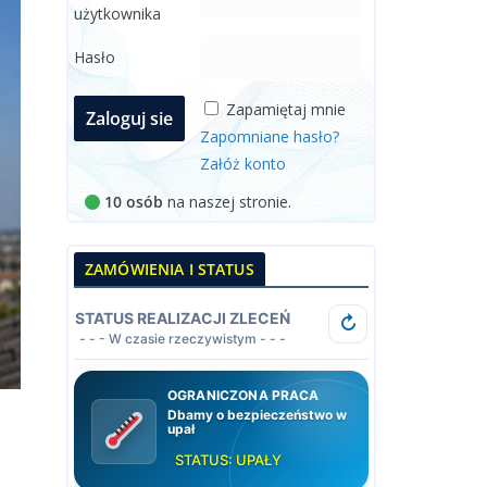
użytkownika
Hasło
Zapamiętaj mnie
Zapomniane hasło?
Załóż konto
10 osób
na naszej stronie.
ZAMÓWIENIA I STATUS
STATUS REALIZACJI ZLECEŃ
↻
- - - W czasie rzeczywistym - - -
OGRANICZONA PRACA
Dbamy o bezpieczeństwo w
upał
STATUS: UPAŁY