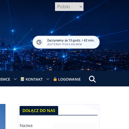
Zaczynamy za 13 godz. i 42 min.
JESTEŚMY POZA BIUREM
IEMCE
KONTAKT
LOGOWANIE
DOŁĄCZ DO NAS
Nazwa