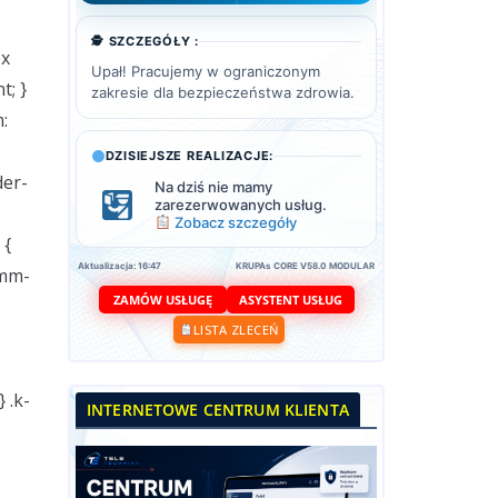
🕵️ SZCZEGÓŁY :
px
Upał! Pracujemy w ograniczonym
t; }
zakresie dla bezpieczeństwa zdrowia.
:
DZISIEJSZE REALIZACJE:
der-
Na dziś nie mamy
zarezerwowanych usług.
Zobacz szczegóły
 {
Aktualizacja: 16:47
KRUPAs CORE V58.0 MODULAR
omm-
ASYSTENT USŁUG
ZAMÓW USŁUGĘ
LISTA ZLECEŃ
 .k-
INTERNETOWE CENTRUM KLIENTA