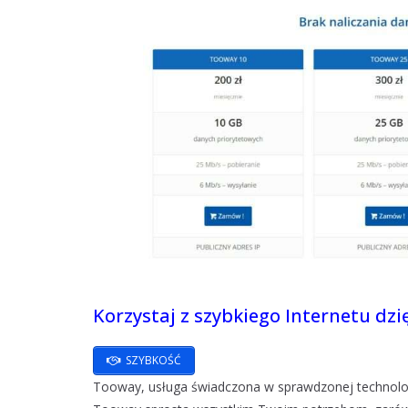
Korzystaj z szybkiego Internetu dzi
SZYBKOŚĆ
Tooway, usługa świadczona w sprawdzonej technologi