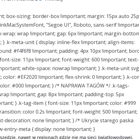
t; box-sizing: border-box !important; margin: 15px auto 25
linkMacSystemFont, "Segoe UI", Roboto, sans-serif !importan
lex-wrap: wrap !important; gap: 6px !important; margin-bottom
} .k-meta-unit { display: inline-flex !important; align-items:
ound: #f4f6f8 !important; padding: 4px 10px !important; bor
 font-size: 11px !important; font-weight: 600 !important; text-
important; white-space: nowrap !important; } .k-meta-unit svg
; color: #EF2020 !important; flex-shrink: 0 !important; } .k-c
 color: #000 !important; } /* NAPRAWA TAGÓW */ .k-tags-
: wrap !important; gap: 8px !important; padding-top: 5px
tant; } .k-tag-item { font-size: 11px !important; color: #999
ansition: color 0.2s !important; font-weight: 500 !important; }
xt-decoration: none !important; } /* Ukrycie starego paska
entry-meta { display: none !important; }
zędzie, nawet w regionach gdzie nie ma sieci światłowodowej,