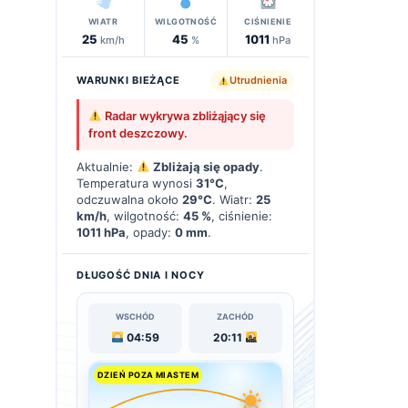
WIATR
WILGOTNOŚĆ
CIŚNIENIE
25
45
1011
km/h
%
hPa
WARUNKI BIEŻĄCE
Utrudnienia
Radar wykrywa zbliżąjący się
front deszczowy.
Aktualnie:
Zbliżają się opady
.
Temperatura wynosi
31°C
,
odczuwalna około
29°C
. Wiatr:
25
km/h
, wilgotność:
45 %
, ciśnienie:
1011 hPa
, opady:
0 mm
.
DŁUGOŚĆ DNIA I NOCY
WSCHÓD
ZACHÓD
04:59
20:11
DZIEŃ POZA MIASTEM