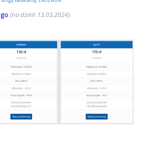
em drogą satelitarną, ZADZWOŃ
ego
(na dzień 13.03.2024)