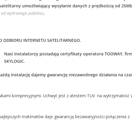
 satelitarny umożliwiający wysyłanie danych z prędkością od 25Mb
i od wybranego pakietu)
.
 ODBIORU INTERNETU SATELITARNEGO.
Nasi instalatorzy posiadają certyfikaty operatora TOOWAY, fir
SKYLOGIC.
każdą instalację dajemy gwarancję niezawodnego działania na cza
wkami kompresyjnymi. Uchwyt jest z atestem TUV na wytrzymałość
ajlepszych materiałów daje gwarancję bezawaryjności połączenia z