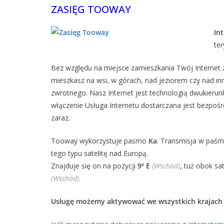
ZASIĘG TOOWAY
In
te
Bez względu na miejsce zamieszkania Twój Internet z
mieszkasz na wsi, w górach, nad jeziorem czy nad i
zwrotnego. Nasz Internet jest technologią dwukierun
włączenie Usługa Internetu dostarczana jest bezpośre
zaraz.
Tooway wykorzystuje pasmo
Ka
. Transmisja w paśmi
tego typu satelitę nad Europą.
Znajduje się on na pozycji
9º E
(Wschód)
, tuż obok sa
(Wschód)
.
Usługę możemy aktywować we wszystkich krajach 