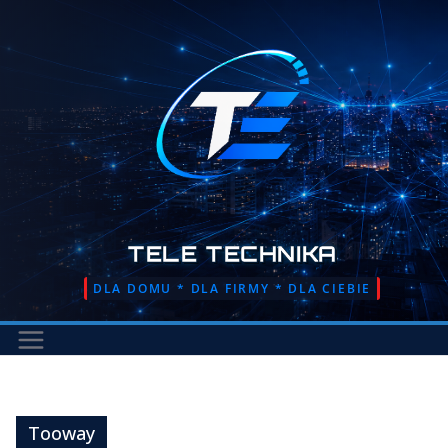
Przejdź
do
treści
TELE TECHNIKA
DLA DOMU * DLA FIRMY * DLA CIEBIE
Tooway