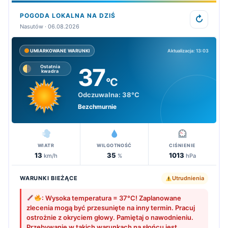
POGODA LOKALNA NA DZIŚ
↻
Nasutów · 06.08.2026
Aktualizacja: 13:03
UMIARKOWANE WARUNKI
37
Ostatnia
kwadra
°C
Odczuwalna:
38°C
Bezchmurnie
WIATR
WILGOTNOŚĆ
CIŚNIENIE
13
35
1013
km/h
%
hPa
WARUNKI BIEŻĄCE
Utrudnienia
: Wysoka temperatura = 37°C! Zaplanowane
zlecenia mogą być przesunięte na inny termin. Pracuj
ostrożnie z okryciem głowy. Pamiętaj o nawodnieniu.
Przebywanie w takich warunkach na słońcu jest