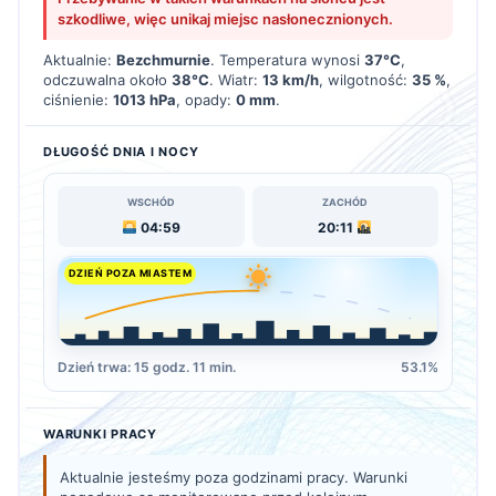
szkodliwe, więc unikaj miejsc nasłonecznionych.
Aktualnie:
Bezchmurnie
. Temperatura wynosi
37°C
,
odczuwalna około
38°C
. Wiatr:
13 km/h
, wilgotność:
35 %
,
ciśnienie:
1013 hPa
, opady:
0 mm
.
DŁUGOŚĆ DNIA I NOCY
WSCHÓD
ZACHÓD
04:59
20:11
DZIEŃ POZA MIASTEM
Dzień trwa: 15 godz. 11 min.
53.1%
WARUNKI PRACY
Aktualnie jesteśmy poza godzinami pracy. Warunki