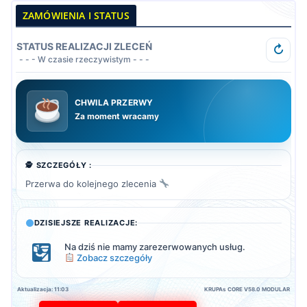
ZAMÓWIENIA I STATUS
STATUS REALIZACJI ZLECEŃ
↻
- - - W czasie rzeczywistym - - -
CHWILA PRZERWY
Za moment wracamy
..
🕵️ SZCZEGÓŁY :
Przerwa do kolejnego zlecenia
DZISIEJSZE REALIZACJE:
Na dziś nie mamy zarezerwowanych usług.
Zobacz szczegóły
Aktualizacja: 11:03
KRUPAs CORE V58.0 MODULAR