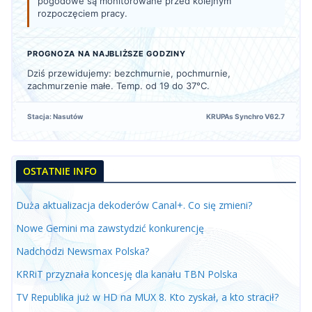
pogodowe są monitorowane przed kolejnym
rozpoczęciem pracy.
PROGNOZA NA NAJBLIŻSZE GODZINY
Dziś przewidujemy: bezchmurnie, pochmurnie,
zachmurzenie małe. Temp. od 19 do 37°C.
Stacja: Nasutów
KRUPAs Synchro V62.7
OSTATNIE INFO
Duża aktualizacja dekoderów Canal+. Co się zmieni?
Nowe Gemini ma zawstydzić konkurencję
Nadchodzi Newsmax Polska?
KRRiT przyznała koncesję dla kanału TBN Polska
TV Republika już w HD na MUX 8. Kto zyskał, a kto stracił?