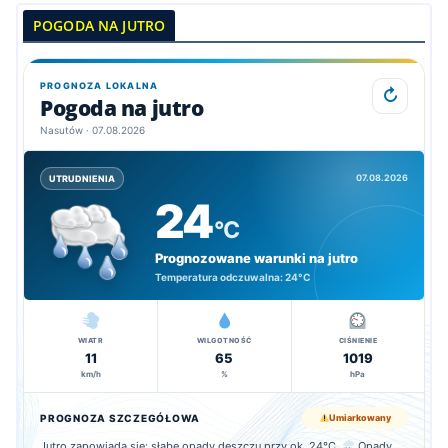
POGODA NA JUTRO
PROGNOZA LOKALNA
↻
Pogoda na jutro
Nasutów · 07.08.2026
07.08.2026
UTRUDNIENIA
24
°C
Prognozowane warunki na jutro
Temperatura odczuwalna:
24°C
WIATR
WILGOTNOŚĆ
CIŚNIENIE
11
65
1019
km/h
%
hPa
PROGNOZA SZCZEGÓŁOWA
Umiarkowany
Jutro zapowiada się: słabe opady deszczu przy ok. 24°C.
Opady