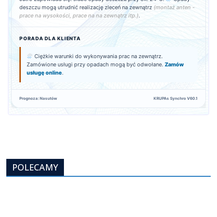
deszczu mogą utrudnić realizację zleceń na zewnątrz
(montaż anten -
prace na wysokości, prace na na zewnątrz itp.)
.
PORADA DLA KLIENTA
Ciężkie warunki do wykonywania prac na zewnątrz.
Zamówione usługi przy opadach mogą być odwołane.
Zamów
usługę online
.
Prognoza: Nasutów
KRUPAs Synchro V60.1
POLECAMY