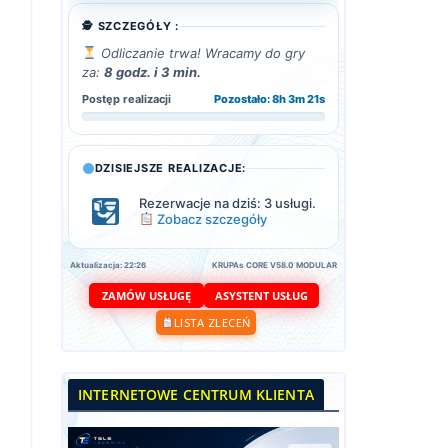
🕵️ SZCZEGÓŁY :
Odliczanie trwa! Wracamy do gry
za:
8 godz. i 3 min.
Postęp realizacji
Pozostało: 8h 3m 19s
DZISIEJSZE REALIZACJE:
Rezerwacje na dziś: 3 usługi.
Zobacz szczegóły
Aktualizacja: 22:26
KRUPAs CORE V58.0 MODULAR
ASYSTENT USŁUG
ZAMÓW USŁUGĘ
LISTA ZLECEŃ
INTERNETOWE CENTRUM KLIENTA