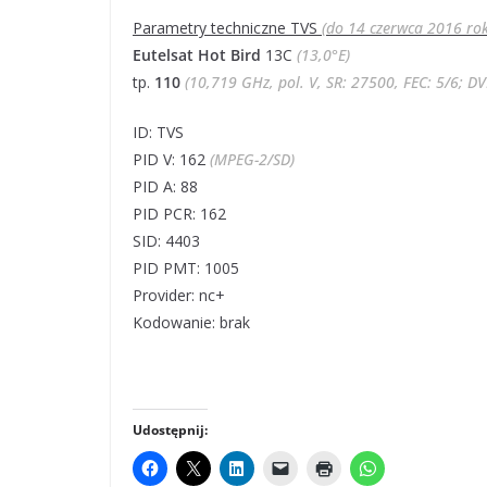
Parametry techniczne TVS
(do 14 czerwca 2016 ro
Eutelsat Hot Bird
13C
(13,0°E)
tp.
110
(10,719 GHz, pol. V, SR: 27500, FEC: 5/6; D
ID: TVS
PID V: 162
(MPEG-2/SD)
PID A: 88
PID PCR: 162
SID: 4403
PID PMT: 1005
Provider: nc+
Kodowanie: brak
Udostępnij: