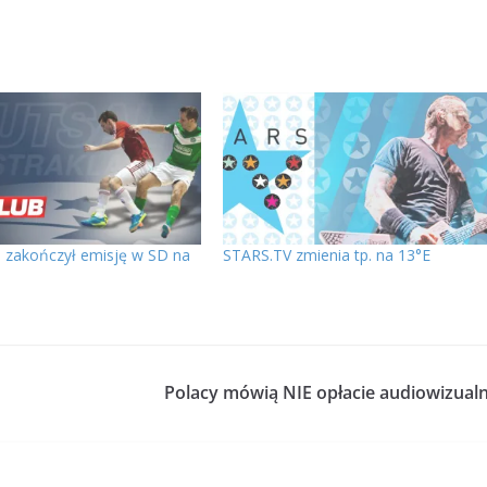
b zakończył emisję w SD na
STARS.TV zmienia tp. na 13°E
Polacy mówią NIE opłacie audiowizualn