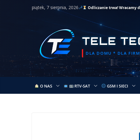
Przejdź
piątek, 7 sierpnia, 2026
Odliczanie trwa! Wracamy do 
do
treści
TELE TE
DLA DOMU * DLA FIRMY
O NAS
RTV-SAT
GSM I SIECI