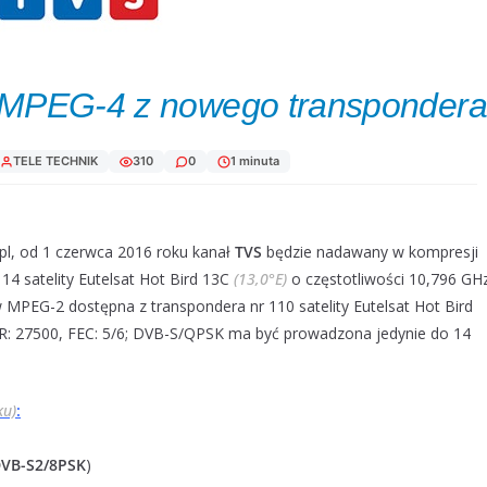
 MPEG-4 z nowego transpondera
TELE TECHNIK
310
0
1 minuta
r.pl, od 1 czerwca 2016 roku kanał
TVS
będzie nadawany w kompresji
14 satelity Eutelsat Hot Bird 13C
(13,0°E)
o częstotliwości 10,796 GH
w MPEG-2 dostępna z transpondera nr 110 satelity Eutelsat Hot Bird
 SR: 27500, FEC: 5/6; DVB-S/QPSK ma być prowadzona jedynie do 14
ku)
:
 DVB-S2/8PSK
)