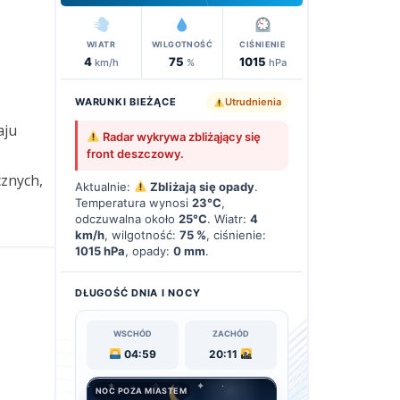
WIATR
WILGOTNOŚĆ
CIŚNIENIE
4
75
1015
km/h
%
hPa
WARUNKI BIEŻĄCE
Utrudnienia
aju
Radar wykrywa zbliżąjący się
front deszczowy.
cznych,
Aktualnie:
Zbliżają się opady
.
Temperatura wynosi
23°C
,
odczuwalna około
25°C
. Wiatr:
4
km/h
, wilgotność:
75 %
, ciśnienie:
1015 hPa
, opady:
0 mm
.
DŁUGOŚĆ DNIA I NOCY
WSCHÓD
ZACHÓD
04:59
20:11
NOC POZA MIASTEM