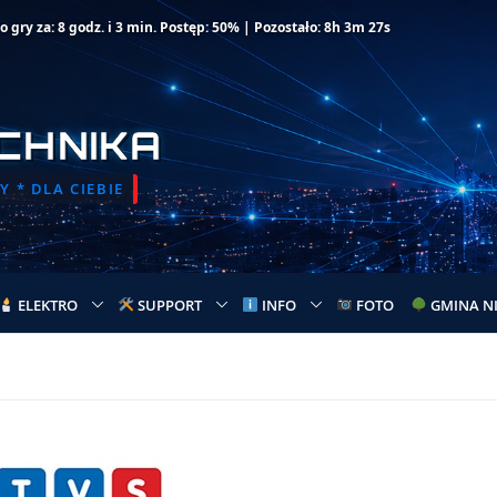
gry za: 8 godz. i 3 min. Postęp: 50% | Pozostało: 8h 3m 27s
CHNIKA
 * DLA CIEBIE
ELEKTRO
SUPPORT
INFO
FOTO
GMINA N