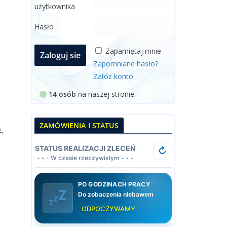
użytkownika
Hasło
Zapamiętaj mnie
Zapomniane hasło?
Załóż konto
14 osób
na naszej stronie.
ZAMÓWIENIA I STATUS
z,
STATUS REALIZACJI ZLECEŃ
↻
- - - W czasie rzeczywistym - - -
PO GODZINACH PRACY
Do zobaczenia niebawem
ODPOCZYWAMY