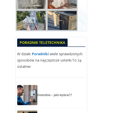
PORADNIK TELETECHNIKA
W dziale
Poradniki
wiele sprawdzonych
sposobów na najczęstsze usterki.To są
ostatnie:
Domofon – jaki wybrać?