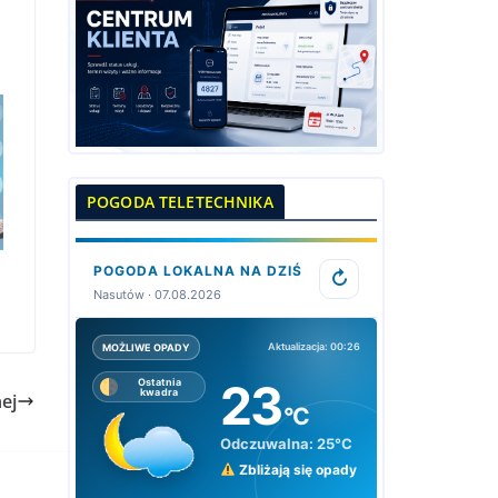
POGODA TELETECHNIKA
POGODA LOKALNA NA DZIŚ
↻
Nasutów · 07.08.2026
Aktualizacja: 00:26
MOŻLIWE OPADY
23
Ostatnia
kwadra
ej
°C
Odczuwalna:
25°C
Zbliżają się opady