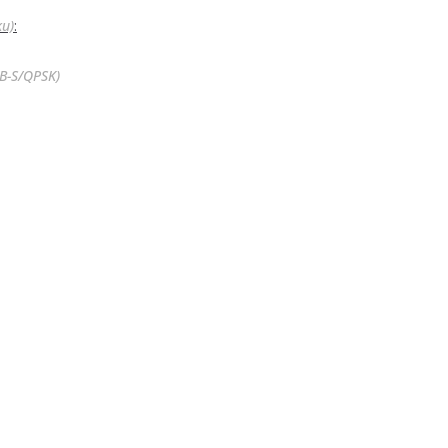
ku)
:
VB-S/QPSK)