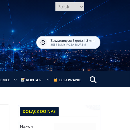
Zaczynamy za 8 godz. i 3 min.
JESTEŚMY POZA BIUREM
IEMCE
KONTAKT
LOGOWANIE
DOŁĄCZ DO NAS
Nazwa