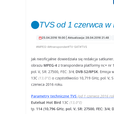
TVS od 1 czerwca w
25.04.2016 19.00 | Aktualizacja: 28.04.2016 21.48
#MPEG-4
#transponder
#TV-SAT
#TVS
Jak nieoficjalnie dowiedziała się redakcja satkurie
obrazu
MPEG-4
z transpondera platformy nc+ nr 1
pol. V, SR: 27500, FEC: 3/4;
DVB-S2/8PSK
. Emisja 
13C
(13,0°E)
o częstotliwości 10,719 GHz, pol. V,
czerwca 2016 roku.
Parametry techniczne TVS
(od 1 czerwca 2016 ro
Eutelsat Hot Bird
13C
(13,0°E)
tp.
114
(
10,796 GHz, pol. V, SR: 27500, FEC: 3/4;