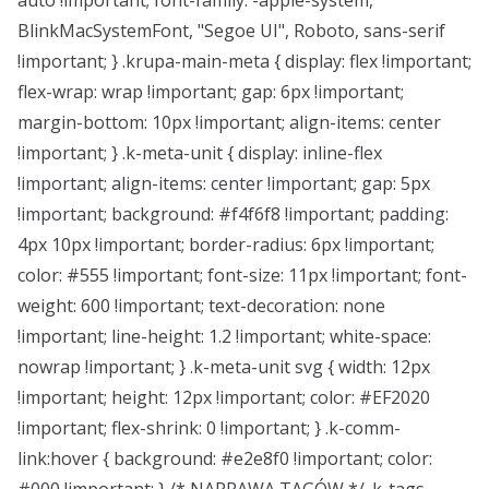
auto !important; font-family: -apple-system,
BlinkMacSystemFont, "Segoe UI", Roboto, sans-serif
!important; } .krupa-main-meta { display: flex !important;
flex-wrap: wrap !important; gap: 6px !important;
margin-bottom: 10px !important; align-items: center
!important; } .k-meta-unit { display: inline-flex
!important; align-items: center !important; gap: 5px
!important; background: #f4f6f8 !important; padding:
4px 10px !important; border-radius: 6px !important;
color: #555 !important; font-size: 11px !important; font-
weight: 600 !important; text-decoration: none
!important; line-height: 1.2 !important; white-space:
nowrap !important; } .k-meta-unit svg { width: 12px
!important; height: 12px !important; color: #EF2020
!important; flex-shrink: 0 !important; } .k-comm-
link:hover { background: #e2e8f0 !important; color: