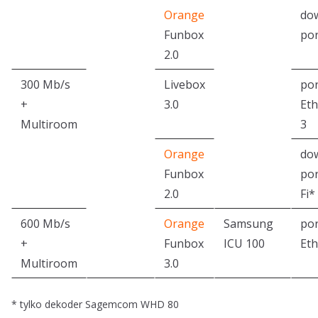
Orange
do
Funbox
por
2.0
300 Mb/s
Livebox
por
+
3.0
Eth
Multiroom
3
Orange
do
Funbox
por
2.0
Fi*
600 Mb/s
Orange
Samsung
por
+
Funbox
ICU 100
Eth
Multiroom
3.0
* tylko dekoder Sagemcom WHD 80