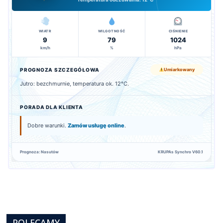
WIATR
WILGOTNOŚĆ
CIŚNIENIE
9
79
1024
km/h
%
hPa
PROGNOZA SZCZEGÓŁOWA
Umiarkowany
Jutro: bezchmurnie, temperatura ok. 12°C.
PORADA DLA KLIENTA
Dobre warunki.
Zamów usługę online
.
Prognoza: Nasutów
KRUPAs Synchro V60.1
POLECAMY