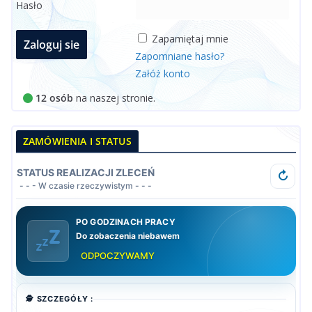
Hasło
Zapamiętaj mnie
Zapomniane hasło?
Załóż konto
12 osób
na naszej stronie.
ZAMÓWIENIA I STATUS
STATUS REALIZACJI ZLECEŃ
↻
- - - W czasie rzeczywistym - - -
PO GODZINACH PRACY
Do zobaczenia niebawem
ODPOCZYWAMY
🕵️ SZCZEGÓŁY :