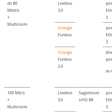
do 80
Livebox
por
Mbit/s
3.0
Eth
+
3
Multiroom
Orange
por
Funbox
Eth
3
Orange
do
Funbox
por
2.0
Wi-
100 Mb/s
Livebox
Sagemcom
por
+
3.0
UHD 88
Eth
Multiroom
3