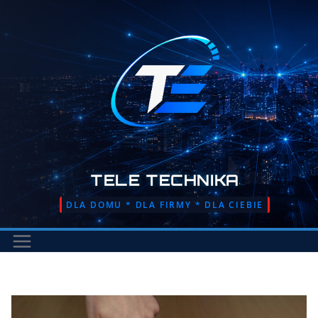
Przejdź
do
treści
TELE TECHNIKA
DLA DOMU * DLA FIRMY * DLA CIEBIE