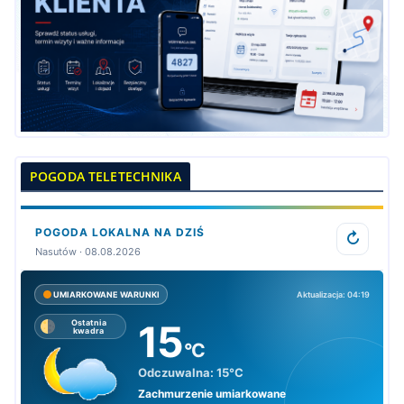
POGODA TELETECHNIKA
POGODA LOKALNA NA DZIŚ
↻
Nasutów · 08.08.2026
Aktualizacja: 04:19
UMIARKOWANE WARUNKI
15
Ostatnia
kwadra
°C
Odczuwalna:
15°C
Zachmurzenie umiarkowane