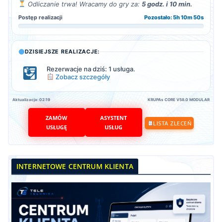
Odliczanie trwa! Wracamy do gry za:
5 godz. i 10 min.
Postęp realizacji
Pozostało: 5h 10m 49s
DZISIEJSZE REALIZACJE:
Rezerwacje na dziś: 1 usługa.
Zobacz szczegóły
Aktualizacja: 02:19
KRUPAs CORE V58.0 MODULAR
ZAMÓW
ASYSTENT
LISTA ZLECEŃ
USŁUGĘ
USŁUG
INTERNETOWE CENTRUM KLIENTA