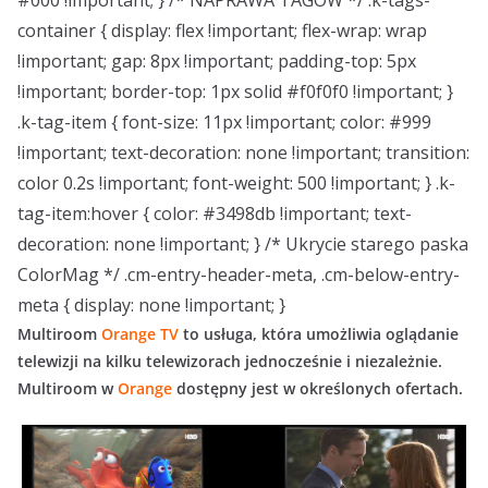
#000 !important; } /* NAPRAWA TAGÓW */ .k-tags-
container { display: flex !important; flex-wrap: wrap
!important; gap: 8px !important; padding-top: 5px
!important; border-top: 1px solid #f0f0f0 !important; }
.k-tag-item { font-size: 11px !important; color: #999
!important; text-decoration: none !important; transition:
color 0.2s !important; font-weight: 500 !important; } .k-
tag-item:hover { color: #3498db !important; text-
decoration: none !important; } /* Ukrycie starego paska
ColorMag */ .cm-entry-header-meta, .cm-below-entry-
meta { display: none !important; }
Multiroom
Orange TV
to usługa, która umożliwia oglądanie
telewizji na kilku telewizorach jednocześnie i niezależnie.
Multiroom w
Orange
dostępny jest w określonych ofertach.