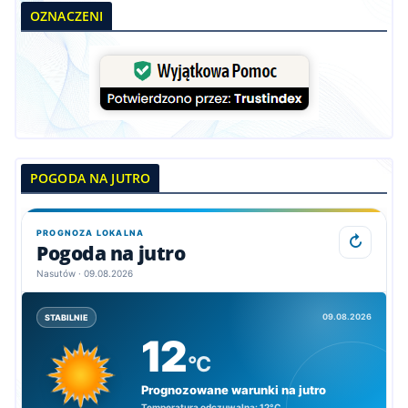
OZNACZENI
POGODA NA JUTRO
PROGNOZA LOKALNA
↻
Pogoda na jutro
Nasutów · 09.08.2026
09.08.2026
STABILNIE
12
°C
Prognozowane warunki na jutro
Temperatura odczuwalna:
12°C