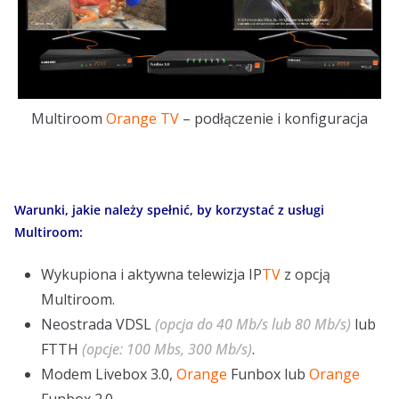
Multiroom
Orange TV
– podłączenie i konfiguracja
Warunki, jakie należy spełnić, by korzystać z usługi
Multiroom:
Wykupiona i aktywna telewizja IP
TV
z opcją
Multiroom.
Neostrada VDSL
(opcja do 40 Mb/s lub 80 Mb/s)
lub
FTTH
(opcje: 100 Mbs, 300 Mb/s)
.
Modem Livebox 3.0,
Orange
Funbox lub
Orange