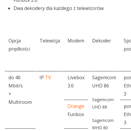
Funbox 2.0.
Dwa dekodery dla każdego z telewizorów.
Opcja
Telewizja
Modem
Dekoder
Sp
prędkości
pod
do 40
IP
TV
Livebox
Sagemcom
por
Mbit/s
3.0
UHD 86
Eth
+
3
Sagemcom
Multiroom
Orange
por
UHD 88
Funbox
Eth
Sagemcom
3
WHD 80