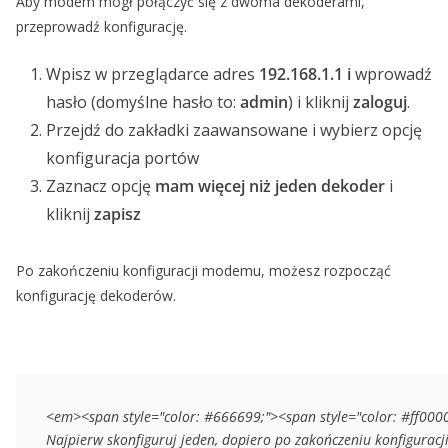
Aby modem mógł połączyć się z dwoma dekoderami,
przeprowadź konfigurację.
Wpisz w przeglądarce adres
192.168.1.1 i
wprowadź
hasło (domyślne hasło to:
admin
) i kliknij
zaloguj
.
Przejdź do zakładki zaawansowane i wybierz opcję
konfiguracja portów
Zaznacz opcję
mam więcej niż jeden dekoder
i
kliknij
zapisz
Po zakończeniu konfiguracji modemu, możesz rozpocząć
konfigurację dekoderów.
<em><span style="color: #666699;"><span style="color: #ff000
Najpierw skonfiguruj jeden, dopiero po zakończeniu konfiguracji 