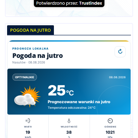
POGODA NA JUTRO
PROGNOZA LOKALNA
↻
Pogoda na jutro
Nasutów · 08.08.2026
08.08.2026
OPTYMALNIE
25
°C
Prognozowane warunki na jutro
Temperatura odczuwalna:
24°C
💨
💧
⏲️
WIATR
WILGOTNOŚĆ
CIŚNIENIE
19
38
1021
km/h
%
hPa