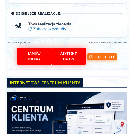
🔵 DZISIEJSZE REALIZACJE:
🛂
Trwa realizacja zlecenia.
📋 Zobacz szczegóły
Aktualizacja: 11:04
KRUPAs CORE V58.0 MODULAR
ZAMÓW
ASYSTENT
📋
LISTA ZLECEŃ
USŁUGĘ
USŁUG
INTERNETOWE CENTRUM KLIENTA