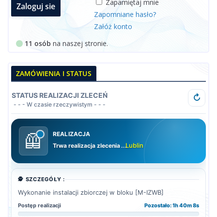
Zapamiętaj mnie
Zapomniane hasło?
Załóż konto
11 osób
na naszej stronie.
ZAMÓWIENIA I STATUS
STATUS REALIZACJI ZLECEŃ
↻
- - - W czasie rzeczywistym - - -
REALIZACJA
🦺
Lublin
Trwa realizacja zlecenia
..
🕵️ SZCZEGÓŁY :
Wykonanie instalacji zbiorczej w bloku [M-IZWB]
Postęp realizacji
Pozostało: 1h 40m 6s