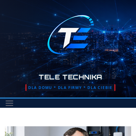
Przejdź
do
treści
TELE TECHNIKA
DLA DOMU * DLA FIRMY * DLA CIEBIE