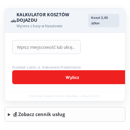
KALKULATOR KOSZTÓW
Koszt 2,45
🚗
DOJAZDU
zł/km
Wycena z bazy w Nasutowie
Przykład: Lublin, ul. Krakowskie Przedmieście
Wylicz
SYSTEM LOGISTYCZNY KRUPAS • ROUTE V2.3
💰 Zobacz cennik usług