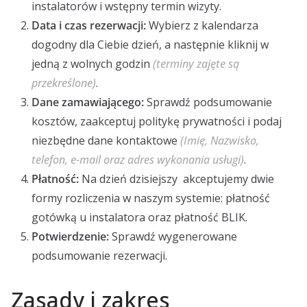
instalatorów i wstępny termin wizyty.
Data i czas rezerwacji:
Wybierz z kalendarza
dogodny dla Ciebie dzień, a następnie kliknij w
jedną z wolnych godzin
(terminy zajęte są
przekreślone)
.
Dane zamawiającego:
Sprawdź podsumowanie
kosztów, zaakceptuj politykę prywatności i podaj
niezbędne dane kontaktowe
(Imię, Nazwisko,
telefon, e-mail oraz adres wykonania usługi)
.
Płatność:
Na dzień dzisiejszy akceptujemy dwie
formy rozliczenia w naszym systemie: płatność
gotówką u instalatora oraz płatność BLIK.
Potwierdzenie:
Sprawdź wygenerowane
podsumowanie rezerwacji.
Zasady i zakres