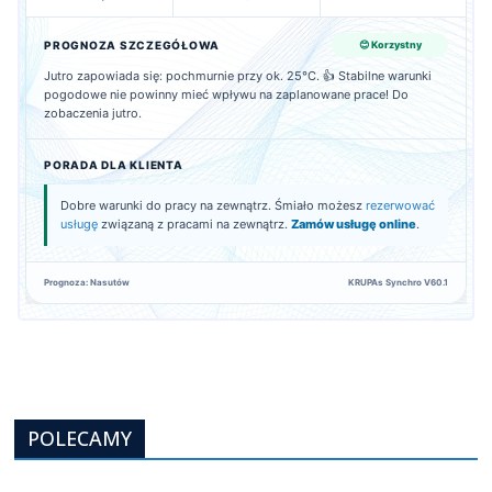
PROGNOZA SZCZEGÓŁOWA
😊 Korzystny
Jutro zapowiada się: pochmurnie przy ok. 25°C. 👍 Stabilne warunki
pogodowe nie powinny mieć wpływu na zaplanowane prace! Do
zobaczenia jutro.
PORADA DLA KLIENTA
Dobre warunki do pracy na zewnątrz. Śmiało możesz
rezerwować
usługę
związaną z pracami na zewnątrz.
Zamów usługę online
.
Prognoza: Nasutów
KRUPAs Synchro V60.1
POLECAMY