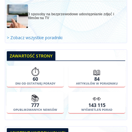
3 sposoby na bezprzewodowe udostępnianie zdjęć i
filmów na TV
> Zobacz wszystkie poradniki
ZAWARTOŚĆ STRONY
⏱️
📖
60
84
DNI OD OSTATNIEJ PORADY
ARTYKUŁÓW W PORADNIKU
📚
👀
777
143 115
OPUBLIKOWANYCH NEWSÓW
WYŚWIETLEŃ PORAD