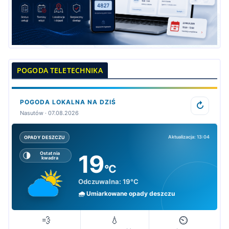
POGODA TELETECHNIKA
POGODA LOKALNA NA DZIŚ
↻
Nasutów · 07.08.2026
Aktualizacja: 13:04
OPADY DESZCZU
19
🌗
Ostatnia
kwadra
°C
Odczuwalna:
19°C
🌧️ Umiarkowane opady deszczu
💨
💧
⏲️