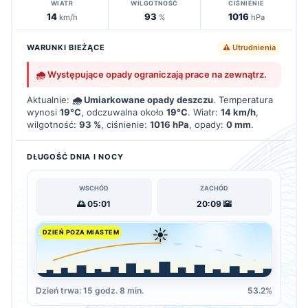
WIATR
WILGOTNOŚĆ
CIŚNIENIE
14
93
1016
km/h
%
hPa
WARUNKI BIEŻĄCE
⚠️ Utrudnienia
🌧️ Występujące opady ograniczają prace na zewnątrz.
Aktualnie:
🌧️ Umiarkowane opady deszczu
. Temperatura
wynosi
19°C
, odczuwalna około
19°C
. Wiatr:
14 km/h
,
wilgotność:
93 %
, ciśnienie:
1016 hPa
, opady:
0 mm
.
DŁUGOŚĆ DNIA I NOCY
WSCHÓD
ZACHÓD
🌅 05:01
20:09 🌇
☀️
DZIEŃ POZA MIASTEM
Dzień trwa: 15 godz. 8 min.
53.2%