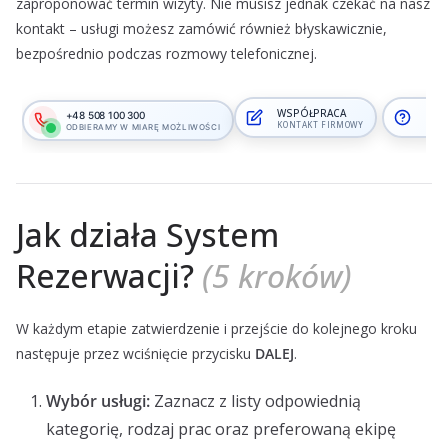
zaproponować termin wizyty. Nie musisz jednak czekać na nasz
kontakt – usługi możesz zamówić również błyskawicznie,
bezpośrednio podczas rozmowy telefonicznej.
WSPÓŁPRACA
PYTA
+48 508 100 300
KONTAKT FIRMOWY
DO T
ODBIERAMY W MIARĘ MOŻLIWOŚCI
Jak działa System
Rezerwacji?
(5 kroków)
W każdym etapie zatwierdzenie i przejście do kolejnego kroku
następuje przez wciśnięcie przycisku
DALEJ
.
Wybór usługi:
Zaznacz z listy odpowiednią
kategorię, rodzaj prac oraz preferowaną ekipę