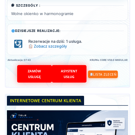
🕵️ SZCZEGÓŁY :
Wolne okienko w harmonogramie
DZISIEJSZE REALIZACJE:
Rezerwacje na dziś: 1 usługa.
Zobacz szczegóły
Aktualizacja: 07:43
KRUPAs CORE V58.0 MODULAR
ZAMÓW
ASYSTENT
LISTA ZLECEŃ
USŁUGĘ
USŁUG
INTERNETOWE CENTRUM KLIENTA