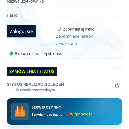
Nazwa użytkownika
Hasło
Zapamiętaj mnie
Zapomniane hasło?
Załóż konto
9 osób
na naszej stronie.
ZAMÓWIENIA I STATUS
STATUS REALIZACJI ZLECEŃ
↻
- - - W czasie rzeczywistym - - -
SERWIS CZYNNY
W gotowości...
Serwis - dostępny