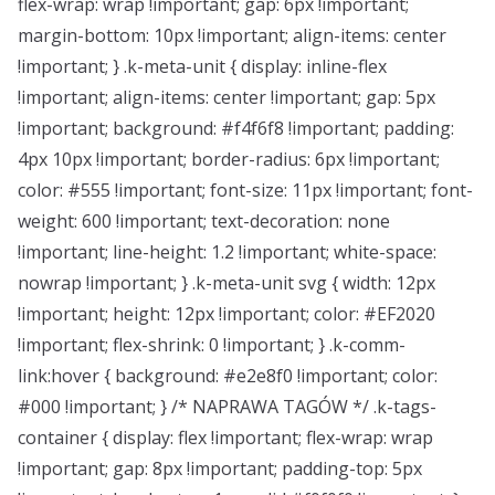
flex-wrap: wrap !important; gap: 6px !important;
margin-bottom: 10px !important; align-items: center
!important; } .k-meta-unit { display: inline-flex
!important; align-items: center !important; gap: 5px
!important; background: #f4f6f8 !important; padding:
4px 10px !important; border-radius: 6px !important;
color: #555 !important; font-size: 11px !important; font-
weight: 600 !important; text-decoration: none
!important; line-height: 1.2 !important; white-space:
nowrap !important; } .k-meta-unit svg { width: 12px
!important; height: 12px !important; color: #EF2020
!important; flex-shrink: 0 !important; } .k-comm-
link:hover { background: #e2e8f0 !important; color:
#000 !important; } /* NAPRAWA TAGÓW */ .k-tags-
container { display: flex !important; flex-wrap: wrap
!important; gap: 8px !important; padding-top: 5px