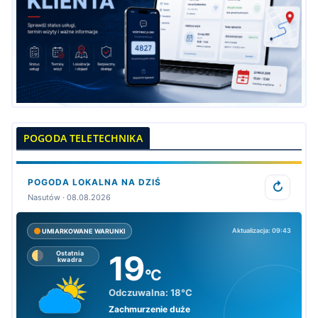
POGODA TELETECHNIKA
POGODA LOKALNA NA DZIŚ
↻
Nasutów · 08.08.2026
Aktualizacja: 09:43
UMIARKOWANE WARUNKI
19
Ostatnia
kwadra
°C
Odczuwalna:
18°C
Zachmurzenie duże