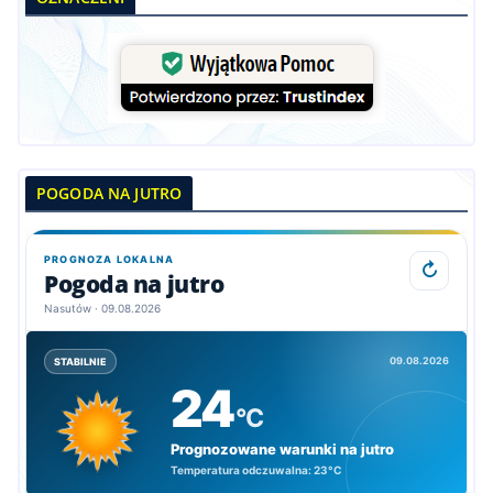
POGODA NA JUTRO
PROGNOZA LOKALNA
↻
Pogoda na jutro
Nasutów · 09.08.2026
09.08.2026
STABILNIE
24
°C
Prognozowane warunki na jutro
Temperatura odczuwalna:
23°C