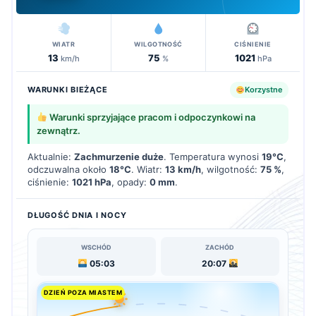
WIATR
WILGOTNOŚĆ
CIŚNIENIE
13
75
1021
km/h
%
hPa
WARUNKI BIEŻĄCE
Korzystne
Warunki sprzyjające pracom i odpoczynkowi na
zewnątrz.
Aktualnie:
Zachmurzenie duże
. Temperatura wynosi
19°C
,
odczuwalna około
18°C
. Wiatr:
13 km/h
, wilgotność:
75 %
,
ciśnienie:
1021 hPa
, opady:
0 mm
.
DŁUGOŚĆ DNIA I NOCY
WSCHÓD
ZACHÓD
05:03
20:07
DZIEŃ POZA MIASTEM