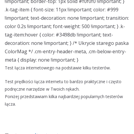
!important; border-top: 1px solid #f0f0f0 !important; }
.k-tag-item { font-size: 11px !important; color: #999
!important; text-decoration: none !important; transition:
color 0.2s !important; font-weight: 500 !important; } .k-
tag-item:hover { color: #3498db !important; text-
decoration: none !important; } /* Ukrycie starego paska
ColorMag */ .cm-entry-header-meta, .cm-below-entry-
meta { display: none !important; }
Test łącza internetowego na podstawie kilku testerów.
Test prędkości łącza internetu to bardzo praktyczne i często
podręczne narzędzie w Twoich rękach.
Poniżej przedstawiam kilka najbardziej popularnych testerów
łącza.