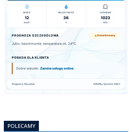
WIATR
WILGOTNOŚĆ
CIŚNIENIE
12
36
1023
km/h
%
hPa
PROGNOZA SZCZEGÓŁOWA
Umiarkowany
Jutro: bezchmurnie, temperatura ok. 24°C.
PORADA DLA KLIENTA
Dobre warunki.
Zamów usługę online
.
Prognoza: Nasutów
KRUPAs Synchro V60.1
POLECAMY