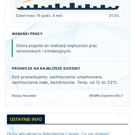
Dzień trwa: 15 godz. 4 min.
31.0%
WARUNKI PRACY
Dobra pogoda do realizacji większości prac
serwisowych i instalacyjnych.
PROGNOZA NA NAJBLIŻSZE GODZINY
Dziś przewidujemy: zachmurzenie umiarkowane,
zachmurzenie małe, bezchmurnie. Temp. od 12 do 23°C.
Stacja: Nasutów
KRUPAs Synchro V62.7
OSTATNIE INFO
Duża aktualizacja dekoderów Canal+. Co się zmieni?