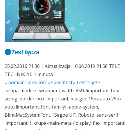
Test łącza
25.02.2016 21.36 | Aktualizacja: 10.06.2019 21.58
TELE
TECHNIK
4
0
1 minuta
#pomiar
#predkość
#speedtest
#Test
#łącze
.krupa-modern-wrapper { width: 95% !important; box-
sizing: border-box !important; margin: 15px auto 25px
auto !important; font-family: -apple-system,
BlinkMacSystemFont, "Segoe UI", Roboto, sans-serif
!important; } .krupa-main-meta { display: flex !important;