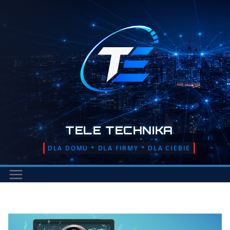
Przejdź
do
treści
TELE TECHNIKA
DLA DOMU * DLA FIRMY * DLA CIEBIE