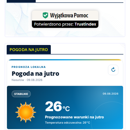
POGODA NA JUTRO
PROGNOZA LOKALNA
↻
Pogoda na jutro
Nasutów · 09.08.2026
09.08.2026
STABILNIE
26
°C
Prognozowane warunki na jutro
Temperatura odczuwalna:
26°C