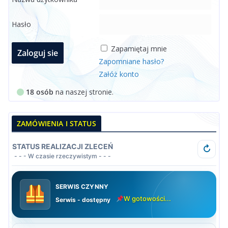
Hasło
Zapamiętaj mnie
Zapomniane hasło?
Załóż konto
18 osób
na naszej stronie.
ZAMÓWIENIA I STATUS
STATUS REALIZACJI ZLECEŃ
↻
- - - W czasie rzeczywistym - - -
SERWIS CZYNNY
W gotowości...
Serwis - dostępny