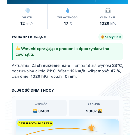
WIATR
WILGOTNOŚĆ
CIŚNIENIE
12
47
1020
km/h
%
hPa
WARUNKI BIEŻĄCE
Korzystne
Warunki sprzyjające pracom i odpoczynkowi na
zewnątrz.
Aktualnie:
Zachmurzenie małe
. Temperatura wynosi
23°C
,
odczuwalna około
21°C
. Wiatr:
12 km/h
, wilgotność:
47 %
,
ciśnienie:
1020 hPa
, opady:
0 mm
.
DŁUGOŚĆ DNIA I NOCY
WSCHÓD
ZACHÓD
05:03
20:07
DZIEŃ POZA MIASTEM