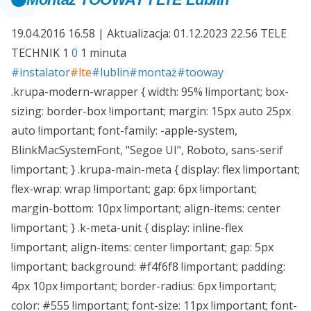
19.04.2016 16.58 | Aktualizacja: 01.12.2023 22.56
TELE
TECHNIK
1
0
1 minuta
#instalator
#lte
#lublin
#montaż
#tooway
.krupa-modern-wrapper { width: 95% !important; box-
sizing: border-box !important; margin: 15px auto 25px
auto !important; font-family: -apple-system,
BlinkMacSystemFont, "Segoe UI", Roboto, sans-serif
!important; } .krupa-main-meta { display: flex !important;
flex-wrap: wrap !important; gap: 6px !important;
margin-bottom: 10px !important; align-items: center
!important; } .k-meta-unit { display: inline-flex
!important; align-items: center !important; gap: 5px
!important; background: #f4f6f8 !important; padding:
4px 10px !important; border-radius: 6px !important;
color: #555 !important; font-size: 11px !important; font-