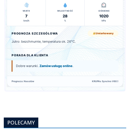
WIATR
WILGOTNOŚĆ
CIŚNIENIE
7
28
1020
km/h
%
hPa
PROGNOZA SZCZEGÓŁOWA
Umiarkowany
Jutro: bezchmurnie, temperatura ok. 26°C.
PORADA DLA KLIENTA
Dobre warunki.
Zamów usługę online
.
Prognoza: Nasutów
KRUPAs Synchro V60.1
POLECAMY