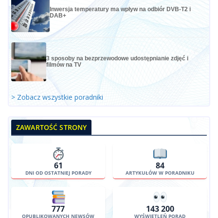
Inwersja temperatury ma wpływ na odbiór DVB-T2 i
DAB+
3 sposoby na bezprzewodowe udostępnianie zdjęć i
filmów na TV
> Zobacz wszystkie poradniki
ZAWARTOŚĆ STRONY
61
84
DNI OD OSTATNIEJ PORADY
ARTYKUŁÓW W PORADNIKU
777
143 200
OPUBLIKOWANYCH NEWSÓW
WYŚWIETLEŃ PORAD