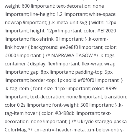
weight: 600 !important; text-decoration: none
!important; line-height: 1.2 !important; white-space:
nowrap !important; } .k-meta-unit svg { width: 12px
!important; height: 12px !important; color: #EF2020
!important; flex-shrink: 0 !important; } .k-comm-
link:hover { background: #e2e8f0 !important; color:
#000 !important; } /* NAPRAWA TAGÓW */ .k-tags-
container { display: flex !important; flex-wrap: wrap
!important; gap: 8px !important; padding-top: 5px
!important; border-top: 1px solid #f0f0f0 !important; }
.k-tag-item { font-size: 11px !important; color: #999
!important; text-decoration: none !important; transition:
color 0.2s !important; font-weight: 500 !important; } .k-
tag-item:hover { color: #3498db !important; text-
decoration: none !important; } /* Ukrycie starego paska
ColorMag */ .cm-entry-header-meta, .cm-below-entry-