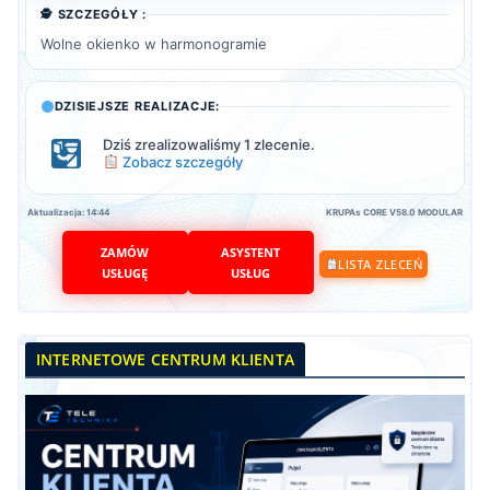
🕵️ SZCZEGÓŁY :
Wolne okienko w harmonogramie
DZISIEJSZE REALIZACJE:
Dziś zrealizowaliśmy 1 zlecenie.
Zobacz szczegóły
Aktualizacja: 14:44
KRUPAs CORE V58.0 MODULAR
ZAMÓW
ASYSTENT
LISTA ZLECEŃ
USŁUGĘ
USŁUG
INTERNETOWE CENTRUM KLIENTA