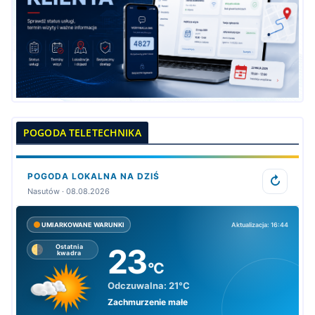
POGODA TELETECHNIKA
POGODA LOKALNA NA DZIŚ
↻
Nasutów · 08.08.2026
Aktualizacja: 16:44
UMIARKOWANE WARUNKI
23
Ostatnia
kwadra
°C
Odczuwalna:
21°C
Zachmurzenie małe