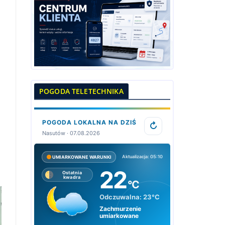
POGODA TELETECHNIKA
POGODA LOKALNA NA DZIŚ
↻
Nasutów · 07.08.2026
Aktualizacja: 05:10
UMIARKOWANE WARUNKI
22
Ostatnia
kwadra
°C
Odczuwalna:
23°C
Zachmurzenie
umiarkowane