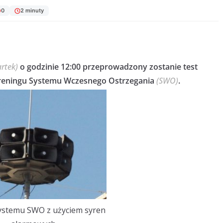
0
2 minuty
rtek)
o godzinie 12:00 przeprowadzony zostanie test
reningu Systemu Wczesnego Ostrzegania
(SWO)
.
ystemu SWO z użyciem syren