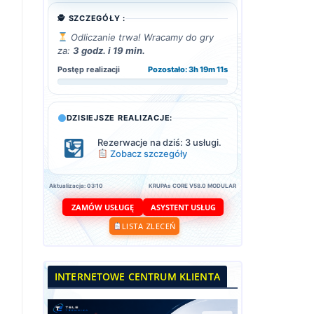
🕵️ SZCZEGÓŁY :
Odliczanie trwa! Wracamy do gry
za:
3 godz. i 19 min.
Postęp realizacji
Pozostało: 3h 19m 9s
DZISIEJSZE REALIZACJE:
Rezerwacje na dziś: 3 usługi.
Zobacz szczegóły
Aktualizacja: 03:10
KRUPAs CORE V58.0 MODULAR
ASYSTENT USŁUG
ZAMÓW USŁUGĘ
LISTA ZLECEŃ
INTERNETOWE CENTRUM KLIENTA