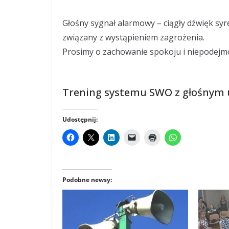
Głośny sygnał alarmowy – ciągły dźwięk syre
związany z wystąpieniem zagrożenia.
Prosimy o zachowanie spokoju i niepodejmo
Wójt Gmin
/-/ Krzyszt
Trening systemu SWO z głośnym 
Udostępnij:
Podobne newsy: