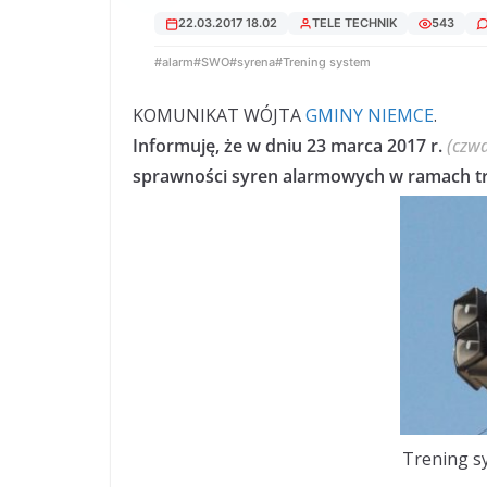
22.03.2017 18.02
TELE TECHNIK
543
#alarm
#SWO
#syrena
#Trening system
KOMUNIKAT WÓJTA
GMINY NIEMCE
.
Informuję, że w dniu 23 marca 2017 r.
(czwa
sprawności syren alarmowych w ramach t
Trening s