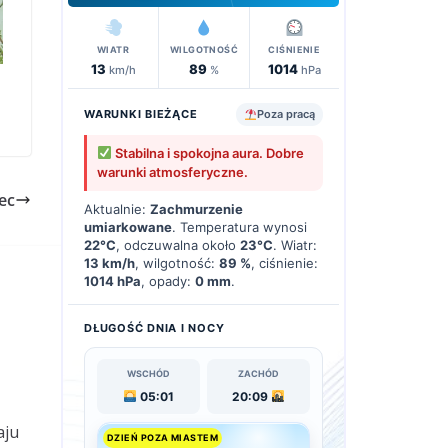
WIATR
WILGOTNOŚĆ
CIŚNIENIE
13
89
1014
km/h
%
hPa
WARUNKI BIEŻĄCE
Poza pracą
Stabilna i spokojna aura. Dobre
warunki atmosferyczne.
ec
Aktualnie:
Zachmurzenie
umiarkowane
. Temperatura wynosi
22°C
, odczuwalna około
23°C
. Wiatr:
13 km/h
, wilgotność:
89 %
, ciśnienie:
1014 hPa
, opady:
0 mm
.
DŁUGOŚĆ DNIA I NOCY
WSCHÓD
ZACHÓD
05:01
20:09
aju
DZIEŃ POZA MIASTEM