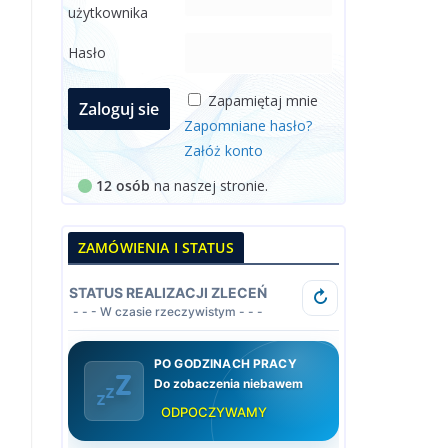
użytkownika
Hasło
Zapamiętaj mnie
Zapomniane hasło?
Załóż konto
12 osób
na naszej stronie.
ZAMÓWIENIA I STATUS
STATUS REALIZACJI ZLECEŃ
↻
- - - W czasie rzeczywistym - - -
PO GODZINACH PRACY
Do zobaczenia niebawem
ODPOCZYWAMY