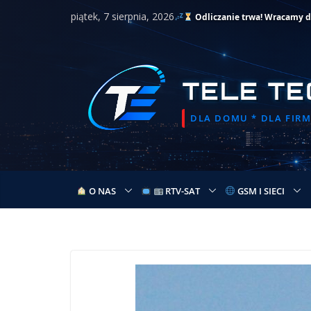
Przejdź
piątek, 7 sierpnia, 2026
Odliczanie trwa! Wracamy do 
do
treści
TELE TE
DLA DOMU * DLA FIRMY
O NAS
RTV-SAT
GSM I SIECI