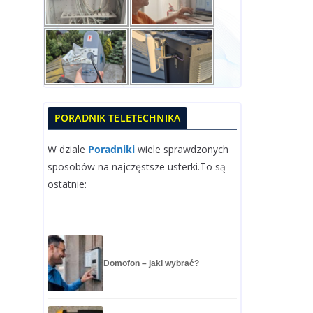
PORADNIK TELETECHNIKA
W dziale
Poradniki
wiele sprawdzonych
sposobów na najczęstsze usterki.To są
ostatnie:
Domofon – jaki wybrać?