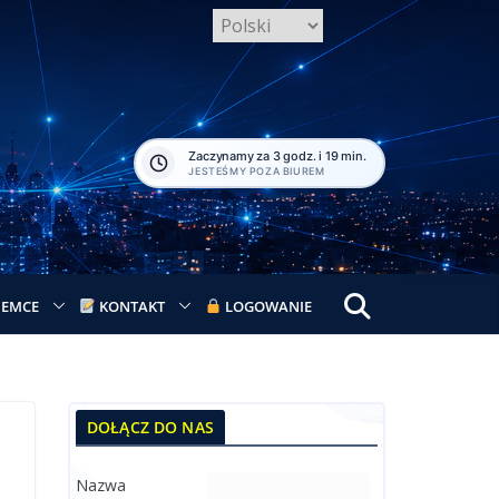
Zaczynamy za 3 godz. i 19 min.
JESTEŚMY POZA BIUREM
IEMCE
KONTAKT
LOGOWANIE
DOŁĄCZ DO NAS
Nazwa