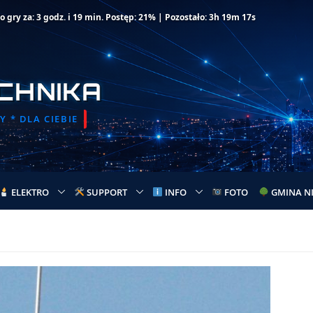
gry za: 3 godz. i 19 min. Postęp: 21% | Pozostało: 3h 19m 17s
CHNIKA
 * DLA CIEBIE
ELEKTRO
SUPPORT
INFO
FOTO
GMINA N