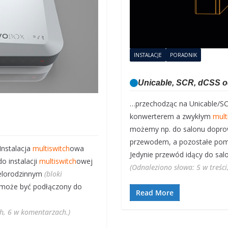
INSTALACJE
PORADNIK
Unicable, SCR, dCSS od
…przechodząc na Unicable/S
konwerterem a zwykłym
mult
możemy np. do salonu dopro
przewodem, a pozostałe pomie
Instalacja
multiswitch
owa
Jedynie przewód idący do sa
o instalacji
multiswitch
owej
(Odnaleziono słowa: 5 w treści
elorodzinnym
(bloki
 może być podłączony do
Read More
ch, 6 w komentarzach.)