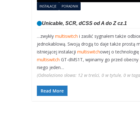
INSTALACJE
PORADNIK
Unicable, SCR, dCSS od A do Z cz.1
…zwykły
multiswitch
i zasilić sygnałem także odbio
jednokablową. Swoją drogą to daje także prostą 
istniejącej instalacji
multiswitch
owej o technologię
multiswitch
GT-dMS1T, wpinamy go przed obecny
niego jeden…
(Odnaleziono słowa: 12 w treści, 0 w tytule, 0 w ta
Read More