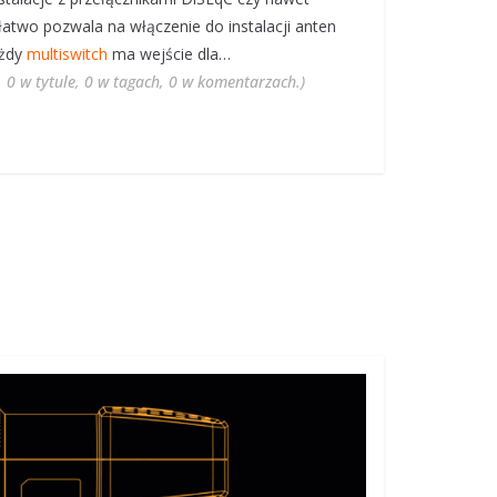
atwo pozwala na włączenie do instalacji anten
ażdy
multiswitch
ma wejście dla…
, 0 w tytule, 0 w tagach, 0 w komentarzach.)