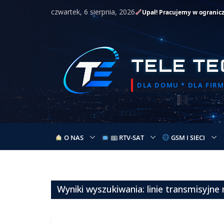
Przejdź
czwartek, 6 sierpnia, 2026
Upał! Pracujemy w ogranic
do
treści
TELE TE
DLA DOMU * DLA FIRMY
O NAS
RTV-SAT
GSM I SIECI
Wyniki wyszukiwania: linie transmisyjne