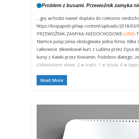
Problem z busami. Przewoźnik zamyka ni
…grę wchodzi nawet dopłata do rzekomo niedoch
https://krupapiotr.pl/wp-content/uploads/2018/
PRZEWOŹNIK-ZAMYKA-NIEDOCHODOWE
-LINIE
-
Niemce połączenia obsługiwała jedna firma. Kilka
całkowicie zlikwidował kurs z Lublina przez Dysa d
kursy z Kawki przez Krasienin. Podobno dlatego, ż
(Odnaleziono słowa: 2 w treści, 1 w tytule, 0 w taga
Read More