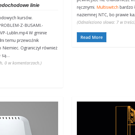
edochodowe linie
ręcznymi.
Multiswitch
bardzo ł
naziemnej NTC, bo prawie k
odowych kursów.
(Odnaleziono słowa: 7 w treści
03/PROBLEM-Z-BUSAMI.-
TVP-Lublin.mp4 W gminie
Read More
 dni temu przewoźnik
o Niemiec. Ograniczył również
e są…
ch, 0 w komentarzach.)