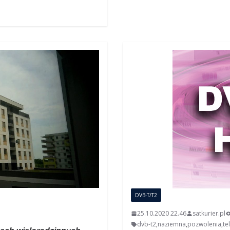
DVB-T/T2
25.10.2020 22.46
satkurier.pl
dvb-t2
,
naziemna
,
pozwolenia
,
te