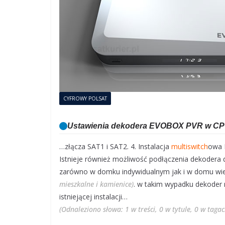
CYFROWY POLSAT
Ustawienia dekodera EVOBOX PVR w CP
…złącza SAT1 i SAT2. 4. Instalacja
multiswitch
owa 
Istnieje również możliwość podłączenia dekodera d
zarówno w domku indywidualnym jak i w domu wi
mieszkalne i kamienice)
. w takim wypadku dekoder
istniejącej instalacji…
(Odnaleziono słowa: 1 w treści, 0 w tytule, 0 w taga