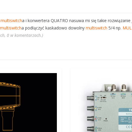
a
multiswitch
a i konwertera QUATRO nasuwa mi się takie rozwiązanie 
multiswitch
a podłączyć kaskadowo dowolny
multiswitch
5/4 np.
MUL
gach, 0 w komentarzach.)