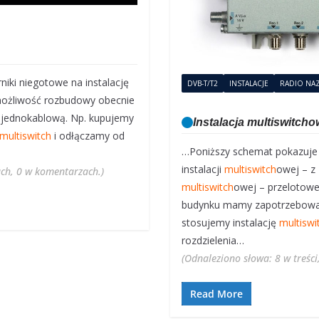
rniki niegotowe na instalację
DVB-T/T2
INSTALACJE
RADIO NA
możliwość rozbudowy obecnie
 jednokablową. Np. kupujemy
Instalacja multiswitch
multiswitch
i odłączamy od
…Poniższy schemat pokazuje p
instalacji
multiswitch
owej – z
gach, 0 w komentarzach.)
multiswitch
owej – przelotowe
budynku mamy zapotrzebowan
stosujemy instalację
multiswi
rozdzielenia…
(Odnaleziono słowa: 8 w treści
Read More