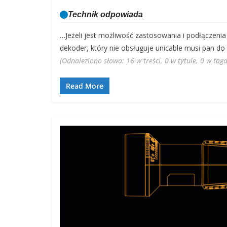
Technik odpowiada
…Jeżeli jest możliwość zastosowania i podłączeni
dekoder, który nie obsługuje unicable musi pan do
(Odnaleziono słowa: 16 w treści, 0 w tytule, 0 w ta
Read More