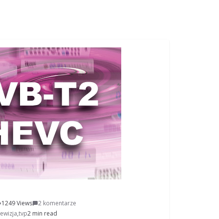
1249 Views
2 komentarze
lewizja
,
tvp
2 min read