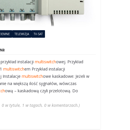
ZIEMNE
TELEWIZJA
TV-SAT
owa
rzykład instalacji
multiswitch
owej. Przykład
 1
multiswitch
em Przykład instalacji
j Instalacje
multiswitch
owe kaskadowe: Jeżeli w
ie na większą ilość sygnałów, wówczas
tch
ową – kaskadową czyli przelotową. Do
, 0 w tytule, 1 w tagach, 0 w komentarzach.)