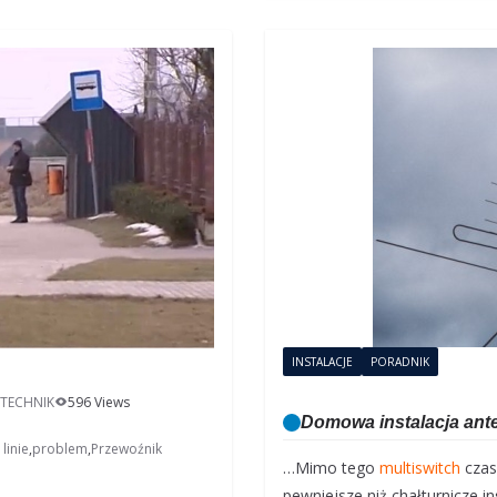
INSTALACJE
PORADNIK
 TECHNIK
596 Views
Domowa instalacja ante
linie
,
problem
,
Przewoźnik
…Mimo tego
multiswitch
czas
pewniejsze niż chałturnicze i