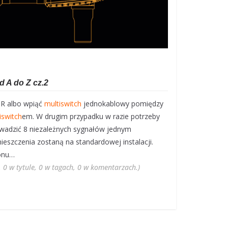
 A do Z cz.2
CR albo wpiąć
multiswitch
jednokablowy pomiędzy
iswitch
em. W drugim przypadku w razie potrzeby
wadzić 8 niezależnych sygnałów jednym
szczenia zostaną na standardowej instalacji.
lonu…
, 0 w tytule, 0 w tagach, 0 w komentarzach.)