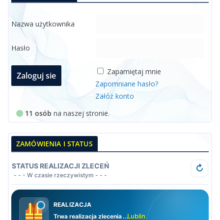
Nazwa użytkownika
Hasło
Zapamiętaj mnie
Zapomniane hasło?
Załóż konto
11 osób
na naszej stronie.
ZAMÓWIENIA I STATUS
STATUS REALIZACJI ZLECEŃ
↻
- - - W czasie rzeczywistym - - -
REALIZACJA
Lublin
Trwa realizacja zlecenia
.