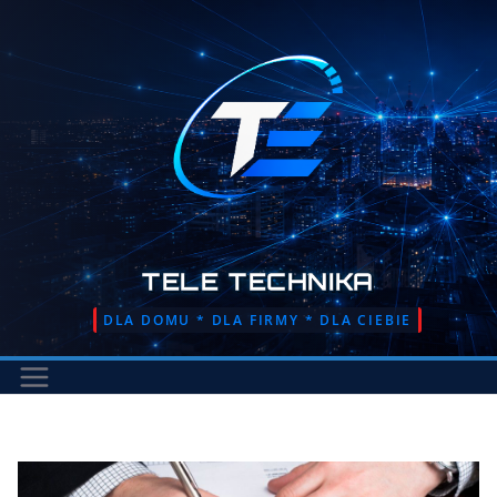
Przejdź
do
treści
TELE TECHNIKA
DLA DOMU * DLA FIRMY * DLA CIEBIE