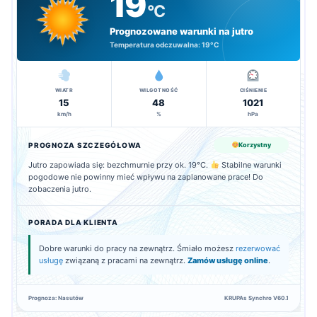
19
°C
Prognozowane warunki na jutro
Temperatura odczuwalna:
19°C
WIATR
WILGOTNOŚĆ
CIŚNIENIE
15
48
1021
km/h
%
hPa
PROGNOZA SZCZEGÓŁOWA
Korzystny
Jutro zapowiada się: bezchmurnie przy ok. 19°C.
Stabilne warunki
pogodowe nie powinny mieć wpływu na zaplanowane prace! Do
zobaczenia jutro.
PORADA DLA KLIENTA
Dobre warunki do pracy na zewnątrz. Śmiało możesz
rezerwować
usługę
związaną z pracami na zewnątrz.
Zamów usługę online
.
Prognoza: Nasutów
KRUPAs Synchro V60.1