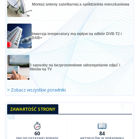
Montaż anteny satelitarnej a spółdzielnia mieszkaniowa
Inwersja temperatury ma wpływ na odbiór DVB-T2 i
DAB+
3 sposoby na bezprzewodowe udostępnianie zdjęć i
filmów na TV
> Zobacz wszystkie poradniki
ZAWARTOŚĆ STRONY
60
84
DNI OD OSTATNIEJ PORADY
ARTYKUŁÓW W PORADNIKU