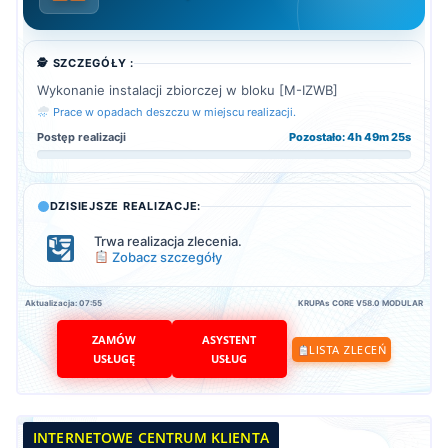
🕵️ SZCZEGÓŁY :
Wykonanie instalacji zbiorczej w bloku [M-IZWB]
Prace w opadach deszczu w miejscu realizacji.
Postęp realizacji
Pozostało: 4h 49m 24s
DZISIEJSZE REALIZACJE:
Trwa realizacja zlecenia.
Zobacz szczegóły
Aktualizacja: 07:55
KRUPAs CORE V58.0 MODULAR
ZAMÓW
ASYSTENT
LISTA ZLECEŃ
USŁUGĘ
USŁUG
INTERNETOWE CENTRUM KLIENTA