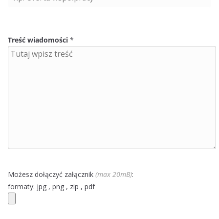
Treść wiadomości
*
Możesz dołączyć załącznik
(max 20mB)
:
formaty: jpg , png , zip , pdf