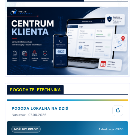
POGODA TELETECHNIKA
POGODA LOKALNA NA DZIŚ
↻
Nasutów · 07.08.2026
Aktualizacja: 09:55
MOŻLIWE OPADY