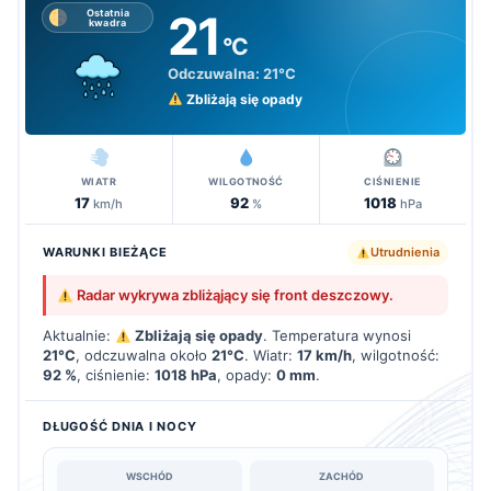
21
Ostatnia
kwadra
°C
Odczuwalna:
21°C
Zbliżają się opady
WIATR
WILGOTNOŚĆ
CIŚNIENIE
17
92
1018
km/h
%
hPa
WARUNKI BIEŻĄCE
Utrudnienia
Radar wykrywa zbliżąjący się front deszczowy.
Aktualnie:
Zbliżają się opady
. Temperatura wynosi
21°C
, odczuwalna około
21°C
. Wiatr:
17 km/h
, wilgotność:
92 %
, ciśnienie:
1018 hPa
, opady:
0 mm
.
DŁUGOŚĆ DNIA I NOCY
WSCHÓD
ZACHÓD