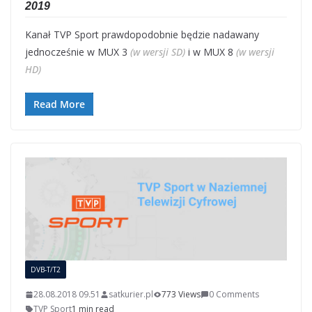
2019
Kanał TVP Sport prawdopodobnie będzie nadawany
jednocześnie w MUX 3
(w wersji SD)
i w MUX 8
(w wersji
HD)
Read More
DVB-T/T2
28.08.2018 09.51
satkurier.pl
773 Views
0 Comments
TVP Sport
1 min read