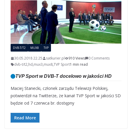
DVB-T/T2
MUX8
TVP
30.05.2018 22.25
satkurier.pl
910 Views
0 Comments
dvb-t/t2
,
hd
,
mux3
,
mux8
,
TVP Sport
1 min read
TVP Sport w DVB-T docelowo w jakości HD
Maciej Stanecki, członek zarządu Telewizji Polskiej,
potwierdził na Twitterze, że kanał TVP Sport w jakości SD
będzie od 7 czerwca br. dostępny
Read More