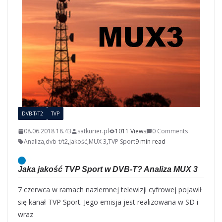
DVB-T/T2
TVP
08.06.2018 18.43
satkurier.pl
1011 Views
0 Comments
Analiza
,
dvb-t/t2
,
jakość
,
MUX 3
,
TVP Sport
9 min read
Jaka jakość TVP Sport w DVB-T? Analiza MUX 3
7 czerwca w ramach naziemnej telewizji cyfrowej pojawił
się kanał TVP Sport. Jego emisja jest realizowana w SD i
wraz