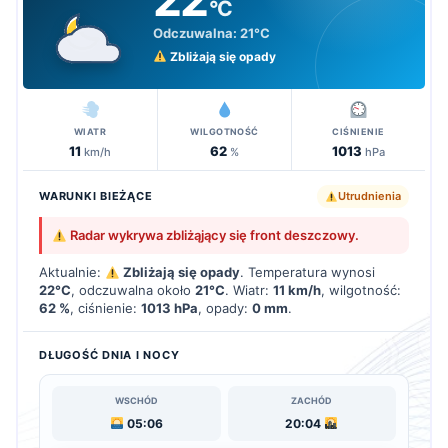
°C
Odczuwalna:
21°C
Zbliżają się opady
WIATR
WILGOTNOŚĆ
CIŚNIENIE
11
62
1013
km/h
%
hPa
WARUNKI BIEŻĄCE
Utrudnienia
Radar wykrywa zbliżąjący się front deszczowy.
Aktualnie:
Zbliżają się opady
. Temperatura wynosi
22°C
, odczuwalna około
21°C
. Wiatr:
11 km/h
, wilgotność:
62 %
, ciśnienie:
1013 hPa
, opady:
0 mm
.
DŁUGOŚĆ DNIA I NOCY
WSCHÓD
ZACHÓD
05:06
20:04