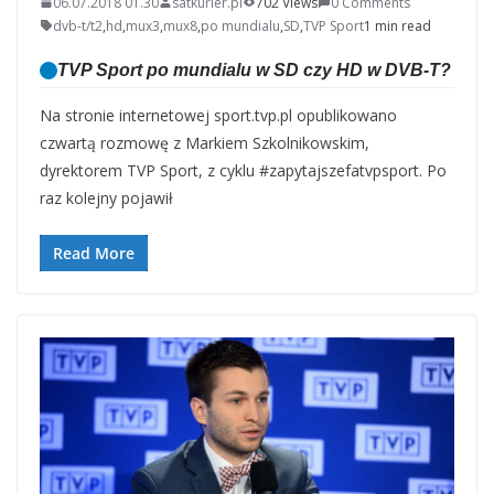
06.07.2018 01.30
satkurier.pl
702 Views
0 Comments
dvb-t/t2
,
hd
,
mux3
,
mux8
,
po mundialu
,
SD
,
TVP Sport
1 min read
TVP Sport po mundialu w SD czy HD w DVB-T?
Na stronie internetowej sport.tvp.pl opublikowano
czwartą rozmowę z Markiem Szkolnikowskim,
dyrektorem TVP Sport, z cyklu #zapytajszefatvpsport. Po
raz kolejny pojawił
Read More