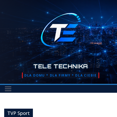
Przejdź
do
treści
TELE TECHNIKA
DLA DOMU * DLA FIRMY * DLA CIEBIE
TVP Sport