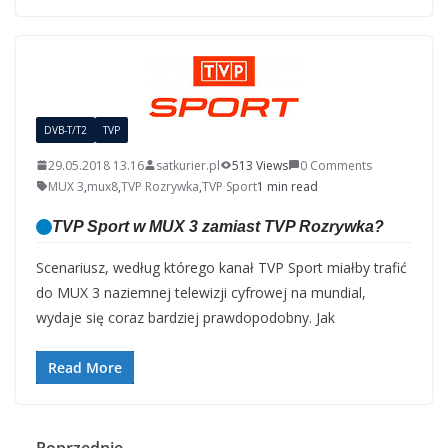
DVB-T/T2
TVP
29.05.2018 13.16
satkurier.pl
513 Views
0 Comments
MUX 3
,
mux8
,
TVP Rozrywka
,
TVP Sport
1 min read
TVP Sport w MUX 3 zamiast TVP Rozrywka?
Scenariusz, według którego kanał TVP Sport miałby trafić
do MUX 3 naziemnej telewizji cyfrowej na mundial,
wydaje się coraz bardziej prawdopodobny. Jak
Read More
← Poprzednie