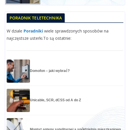
PORADNIK TELETECHNIKA
W dziale
Poradniki
wiele sprawdzonych sposobów na
najczęstsze usterki.To są ostatnie:
Domofon – jaki wybrać?
Unicable, SCR, dCSS od A do Z
Montaż anteny satelitarnej a spółdzielnia mieszkaniowa