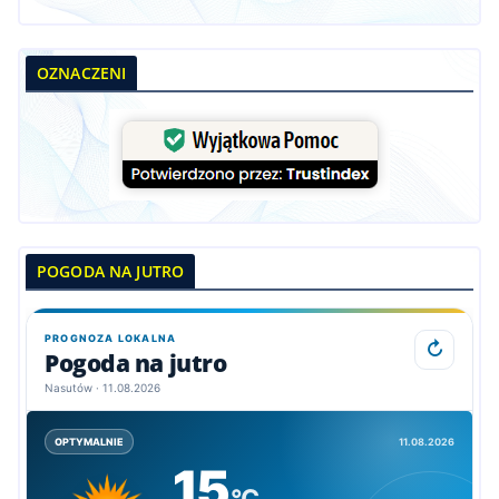
OZNACZENI
POGODA NA JUTRO
PROGNOZA LOKALNA
↻
Pogoda na jutro
Nasutów · 11.08.2026
11.08.2026
OPTYMALNIE
15