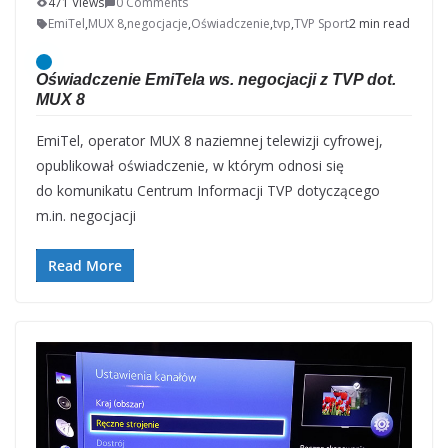
471 Views
0 Comments
EmiTel
,
MUX 8
,
negocjacje
,
Oświadczenie
,
tvp
,
TVP Sport
2 min read
Oświadczenie EmiTela ws. negocjacji z TVP dot.
MUX 8
EmiTel, operator MUX 8 naziemnej telewizji cyfrowej,
opublikował oświadczenie, w którym odnosi się
do komunikatu Centrum Informacji TVP dotyczącego
m.in. negocjacji
Read More