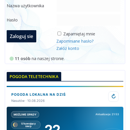
Nazwa użytkownika
Hasło
Zapamiętaj mnie
Zapomniane hasło?
Załóż konto
11 osób
na naszej stronie.
POGODA TELETECHNIKA
POGODA LOKALNA NA DZIŚ
↻
Nasutów · 10.08.2026
Aktualizacja: 21:53
MOŻLIWE OPADY
22
Ubywający
sierp