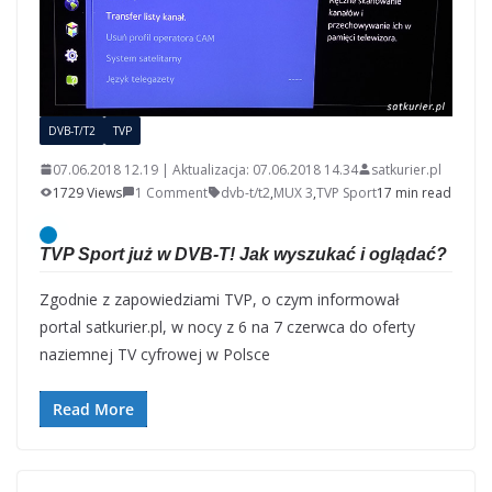
DVB-T/T2
TVP
07.06.2018 12.19 | Aktualizacja: 07.06.2018 14.34
satkurier.pl
1729 Views
1 Comment
dvb-t/t2
,
MUX 3
,
TVP Sport
17 min read
TVP Sport już w DVB-T! Jak wyszukać i oglądać?
Zgodnie z zapowiedziami TVP, o czym informował
portal satkurier.pl, w nocy z 6 na 7 czerwca do oferty
naziemnej TV cyfrowej w Polsce
Read More