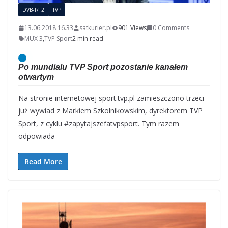
DVB-T/T2
TVP
13.06.2018 16.33
satkurier.pl
901 Views
0 Comments
MUX 3
,
TVP Sport
2 min read
Po mundialu TVP Sport pozostanie kanałem
otwartym
Na stronie internetowej sport.tvp.pl zamieszczono trzeci
już wywiad z Markiem Szkolnikowskim, dyrektorem TVP
Sport, z cyklu #zapytajszefatvpsport. Tym razem
odpowiada
Read More