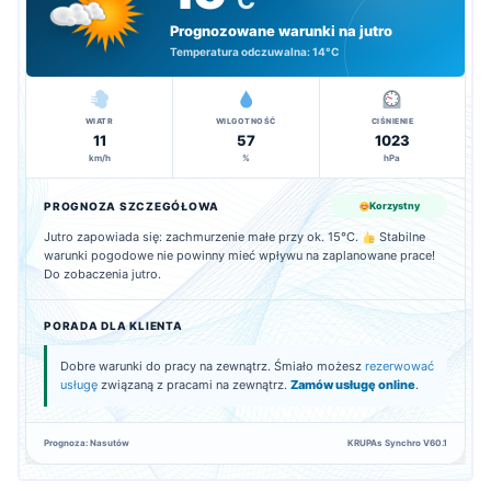
°C
Prognozowane warunki na jutro
Temperatura odczuwalna:
14°C
WIATR
WILGOTNOŚĆ
CIŚNIENIE
11
57
1023
km/h
%
hPa
PROGNOZA SZCZEGÓŁOWA
Korzystny
Jutro zapowiada się: zachmurzenie małe przy ok. 15°C.
Stabilne
warunki pogodowe nie powinny mieć wpływu na zaplanowane prace!
Do zobaczenia jutro.
PORADA DLA KLIENTA
Dobre warunki do pracy na zewnątrz. Śmiało możesz
rezerwować
usługę
związaną z pracami na zewnątrz.
Zamów usługę online
.
Prognoza: Nasutów
KRUPAs Synchro V60.1