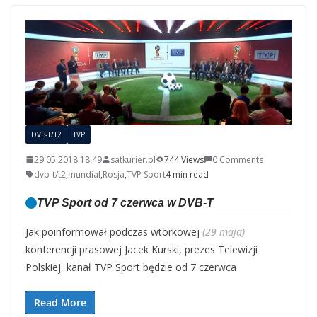
DVB-T/T2
TVP
29.05.2018 18.49
satkurier.pl
744 Views
0 Comments
dvb-t/t2
,
mundial
,
Rosja
,
TVP Sport
4 min read
TVP Sport od 7 czerwca w DVB-T
Jak poinformował podczas wtorkowej
(29 maja)
konferencji prasowej Jacek Kurski, prezes Telewizji
Polskiej, kanał TVP Sport będzie od 7 czerwca
Read More