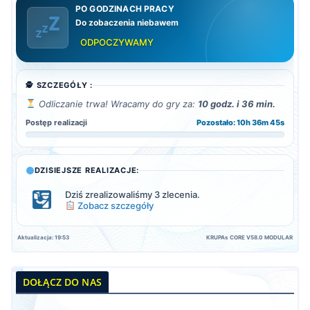
PO GODZINACH PRACY
Do zobaczenia niebawem
ODPOCZYWAMY
🕵️ SZCZEGÓŁY :
Odliczanie trwa! Wracamy do gry za:
10 godz. i 36 min.
Postęp realizacji
Pozostało: 10h 36m 43s
DZISIEJSZE REALIZACJE:
Dziś zrealizowaliśmy 3 zlecenia.
Zobacz szczegóły
Aktualizacja: 19:53
KRUPAs CORE V58.0 MODULAR
DOŁĄCZ DO NAS