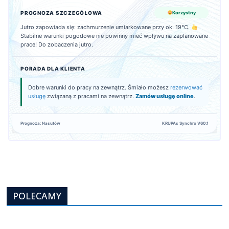
PROGNOZA SZCZEGÓŁOWA
Korzystny
Jutro zapowiada się: zachmurzenie umiarkowane przy ok. 19°C.
Stabilne warunki pogodowe nie powinny mieć wpływu na zaplanowane
prace! Do zobaczenia jutro.
PORADA DLA KLIENTA
Dobre warunki do pracy na zewnątrz. Śmiało możesz
rezerwować
usługę
związaną z pracami na zewnątrz.
Zamów usługę online
.
Prognoza: Nasutów
KRUPAs Synchro V60.1
POLECAMY