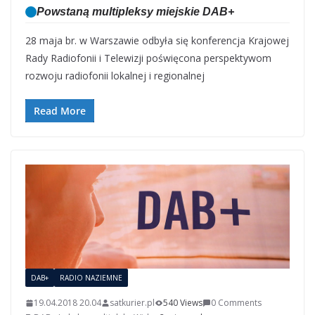
Powstaną multipleksy miejskie DAB+
28 maja br. w Warszawie odbyła się konferencja Krajowej
Rady Radiofonii i Telewizji poświęcona perspektywom
rozwoju radiofonii lokalnej i regionalnej
Read More
DAB+
RADIO NAZIEMNE
19.04.2018 20.04
satkurier.pl
540 Views
0 Comments