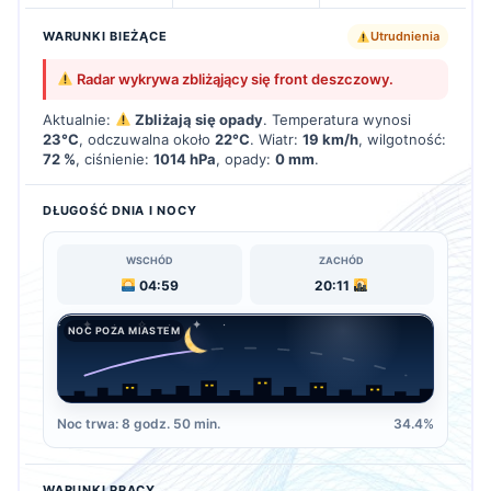
WARUNKI BIEŻĄCE
Utrudnienia
Radar wykrywa zbliżąjący się front deszczowy.
Aktualnie:
Zbliżają się opady
. Temperatura wynosi
23°C
, odczuwalna około
22°C
. Wiatr:
19 km/h
, wilgotność:
72 %
, ciśnienie:
1014 hPa
, opady:
0 mm
.
DŁUGOŚĆ DNIA I NOCY
WSCHÓD
ZACHÓD
04:59
20:11
NOC POZA MIASTEM
Noc trwa: 8 godz. 50 min.
34.4%
WARUNKI PRACY