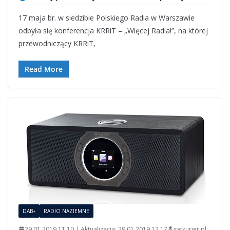
17 maja br. w siedzibie Polskiego Radia w Warszawie
odbyła się konferencja KRRiT – „Więcej Radia!”, na której
przewodniczący KRRiT,
Read More
DAB+
RADIO NAZIEMNE
29.01.2019 11.10 | Aktualizacja: 29.01.2019 12.17
satkurier.pl