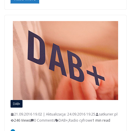
DAB+
21.09.2016 19.02 | Aktualizacja: 24.09.2016 19.25
satkurier.pl
246 Views
0 Comments
DAB+
,
Radio cyfrowe
1 min read