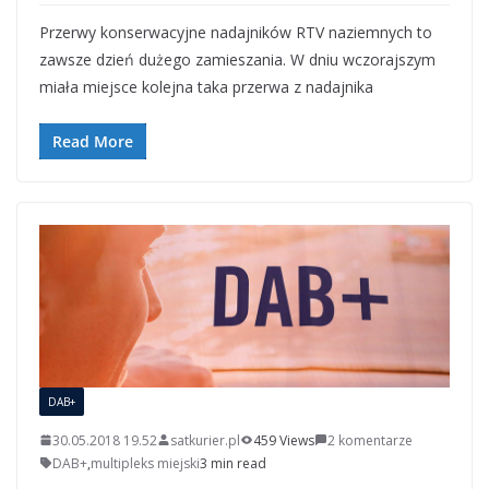
Przerwy konserwacyjne nadajników RTV naziemnych to
zawsze dzień dużego zamieszania. W dniu wczorajszym
miała miejsce kolejna taka przerwa z nadajnika
Read More
DAB+
30.05.2018 19.52
satkurier.pl
459 Views
2 komentarze
DAB+
,
multipleks miejski
3 min read