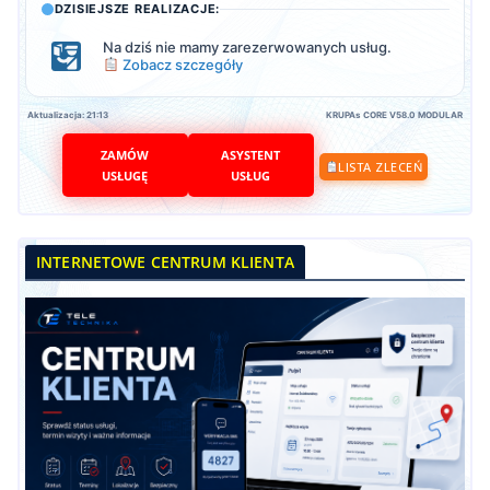
DZISIEJSZE REALIZACJE:
Na dziś nie mamy zarezerwowanych usług.
Zobacz szczegóły
Aktualizacja: 21:13
KRUPAs CORE V58.0 MODULAR
ZAMÓW
ASYSTENT
LISTA ZLECEŃ
USŁUGĘ
USŁUG
INTERNETOWE CENTRUM KLIENTA