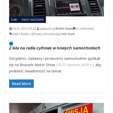
DAB+
RADIO NAZIEMNE
24.01.2019 20.25
satkurier.pl
694 Views
0 Comments
DAB+
,
Radio cyfrowe
,
samochody
2 min read
2 lata na radia cyfrowe w nowych samochodach
Decydenci, nadawcy i producenci samochodów spotkali
się na Brussels Motor Show
(19-27 stycznia 2019 r.)
, aby
podnieść świadomość na temat
Read More