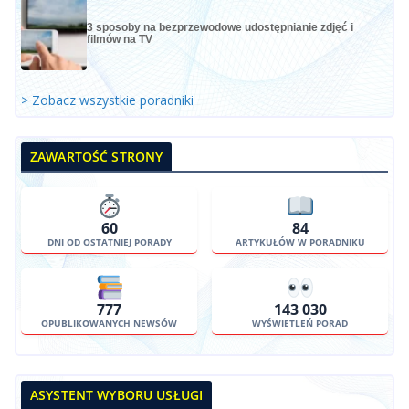
3 sposoby na bezprzewodowe udostępnianie zdjęć i
filmów na TV
> Zobacz wszystkie poradniki
ZAWARTOŚĆ STRONY
60
84
DNI OD OSTATNIEJ PORADY
ARTYKUŁÓW W PORADNIKU
777
143 030
OPUBLIKOWANYCH NEWSÓW
WYŚWIETLEŃ PORAD
ASYSTENT WYBORU USŁUGI