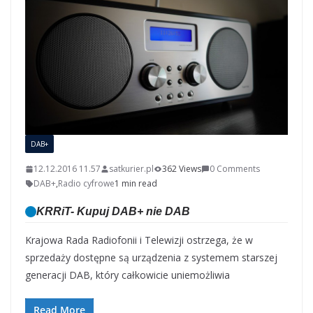
DAB+
12.12.2016 11.57
satkurier.pl
362 Views
0 Comments
DAB+
,
Radio cyfrowe
1 min read
KRRiT- Kupuj DAB+ nie DAB
Krajowa Rada Radiofonii i Telewizji ostrzega, że w
sprzedaży dostępne są urządzenia z systemem starszej
generacji DAB, który całkowicie uniemożliwia
Read More