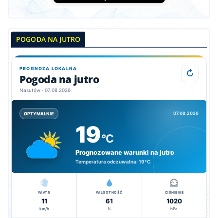
POGODA NA JUTRO
PROGNOZA LOKALNA
↻
Pogoda na jutro
Nasutów · 07.08.2026
07.08.2026
OPTYMALNIE
19
°C
Prognozowane warunki na jutro
Temperatura odczuwalna:
19°C
WIATR
WILGOTNOŚĆ
CIŚNIENIE
11
61
1020
km/h
%
hPa