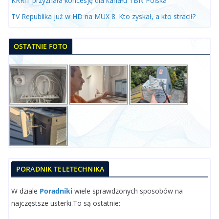
KRRiT przyznała koncesję dla kanału TBN Polska
TV Republika już w HD na MUX 8. Kto zyskał, a kto stracił?
OSTATNIE FOTO
PORADNIK TELETECHNIKA
W dziale
Poradniki
wiele sprawdzonych sposobów na
najczęstsze usterki.To są ostatnie: