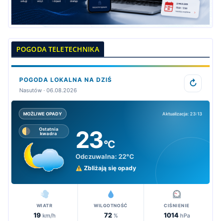
POGODA TELETECHNIKA
POGODA LOKALNA NA DZIŚ
↻
Nasutów · 06.08.2026
Aktualizacja: 23:13
MOŻLIWE OPADY
23
Ostatnia
kwadra
°C
Odczuwalna:
22°C
Zbliżają się opady
WIATR
WILGOTNOŚĆ
CIŚNIENIE
19
72
1014
km/h
%
hPa