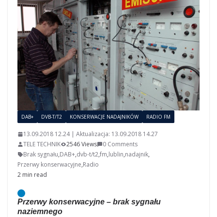
DAB+
DVB-T/T2
KONSERWACJE NADAJNIKÓW
RADIO FM
13.09.2018 12.24 | Aktualizacja: 13.09.2018 14.27
TELE TECHNIK
2546 Views
0 Comments
Brak sygnału
,
DAB+
,
dvb-t/t2
,
fm
,
lublin
,
nadajnik
,
Przerwy konserwacyjne
,
Radio
2 min read
Przerwy konserwacyjne – brak sygnału
naziemnego