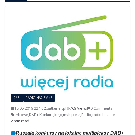
DAB+
RADIO NAZIEMNE
18.05.2019 22.10
satkurier.pl
769 Views
0 Comments
cyfrowe
,
DAB+
,
Konkurs
,
logo
,
multipleks
,
Radio
,
radio lokalne
2 min read
Ruszają konkursy na lokalne multipleksy DAB+