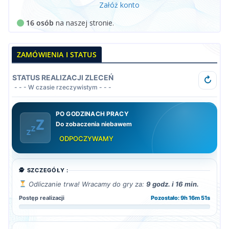
Załóż konto
16 osób
na naszej stronie.
ZAMÓWIENIA I STATUS
STATUS REALIZACJI ZLECEŃ
↻
- - - W czasie rzeczywistym - - -
PO GODZINACH PRACY
Do zobaczenia niebawem
ODPOCZYWAMY
🕵️ SZCZEGÓŁY :
Odliczanie trwa! Wracamy do gry za:
9 godz. i 16 min.
Postęp realizacji
Pozostało: 9h 16m 50s