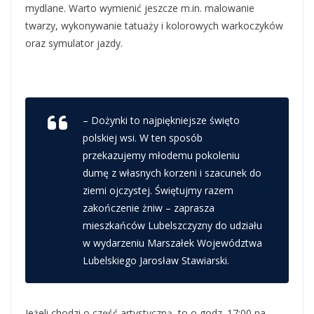
mydlane. Warto wymienić jeszcze m.in. malowanie
twarzy, wykonywanie tatuaży i kolorowych warkoczyków
oraz symulator jazdy.
– Dożynki to najpiękniejsze święto
polskiej wsi. W ten sposób
przekazujemy młodemu pokoleniu
dumę z własnych korzeni i szacunek do
ziemi ojczystej. Świętujmy razem
zakończenie żniw – zaprasza
mieszkańców Lubelszczyzny do udziału
w wydarzeniu Marszałek Województwa
Lubelskiego Jarosław Stawiarski.
Jeżeli chodzi o część artystyczną, to o godz. 17:00 na