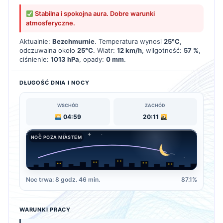
Stabilna i spokojna aura. Dobre warunki
atmosferyczne.
Aktualnie:
Bezchmurnie
. Temperatura wynosi
25°C
,
odczuwalna około
25°C
. Wiatr:
12 km/h
, wilgotność:
57 %
,
ciśnienie:
1013 hPa
, opady:
0 mm
.
DŁUGOŚĆ DNIA I NOCY
WSCHÓD
ZACHÓD
04:59
20:11
NOC POZA MIASTEM
Noc trwa: 8 godz. 46 min.
87.1%
WARUNKI PRACY