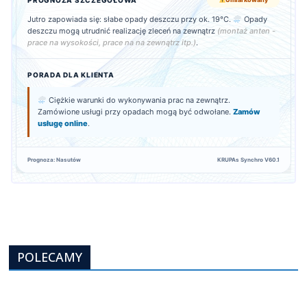
Jutro zapowiada się: słabe opady deszczu przy ok. 19°C.
Opady
deszczu mogą utrudnić realizację zleceń na zewnątrz
(montaż anten -
prace na wysokości, prace na na zewnątrz itp.)
.
PORADA DLA KLIENTA
Ciężkie warunki do wykonywania prac na zewnątrz.
Zamówione usługi przy opadach mogą być odwołane.
Zamów
usługę online
.
Prognoza: Nasutów
KRUPAs Synchro V60.1
POLECAMY