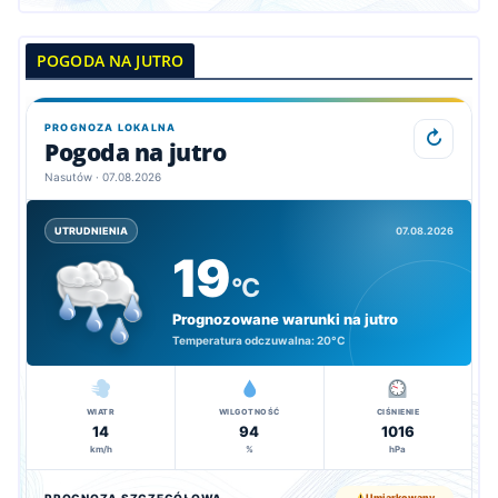
POGODA NA JUTRO
PROGNOZA LOKALNA
↻
Pogoda na jutro
Nasutów · 07.08.2026
07.08.2026
UTRUDNIENIA
19
°C
Prognozowane warunki na jutro
Temperatura odczuwalna:
20°C
WIATR
WILGOTNOŚĆ
CIŚNIENIE
14
94
1016
km/h
%
hPa
PROGNOZA SZCZEGÓŁOWA
Umiarkowany