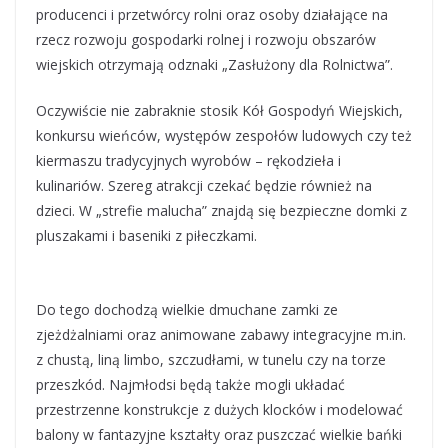
producenci i przetwórcy rolni oraz osoby działające na
rzecz rozwoju gospodarki rolnej i rozwoju obszarów
wiejskich otrzymają odznaki „Zasłużony dla Rolnictwa”.
Oczywiście nie zabraknie stosik Kół Gospodyń Wiejskich,
konkursu wieńców, występów zespołów ludowych czy też
kiermaszu tradycyjnych wyrobów – rękodzieła i
kulinariów. Szereg atrakcji czekać będzie również na
dzieci. W „strefie malucha” znajdą się bezpieczne domki z
pluszakami i baseniki z piłeczkami.
Do tego dochodzą wielkie dmuchane zamki ze
zjeżdżalniami oraz animowane zabawy integracyjne m.in.
z chustą, liną limbo, szczudłami, w tunelu czy na torze
przeszkód. Najmłodsi będą także mogli układać
przestrzenne konstrukcje z dużych klocków i modelować
balony w fantazyjne kształty oraz puszczać wielkie bańki