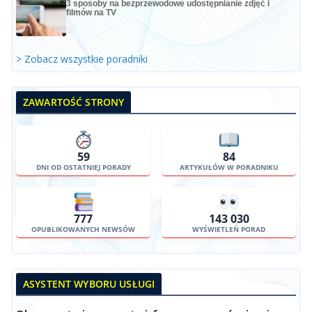
3 sposoby na bezprzewodowe udostępnianie zdjęć i
filmów na TV
> Zobacz wszystkie poradniki
ZAWARTOŚĆ STRONY
59
84
DNI OD OSTATNIEJ PORADY
ARTYKUŁÓW W PORADNIKU
777
143 030
OPUBLIKOWANYCH NEWSÓW
WYŚWIETLEŃ PORAD
ASYSTENT WYBORU USŁUGI