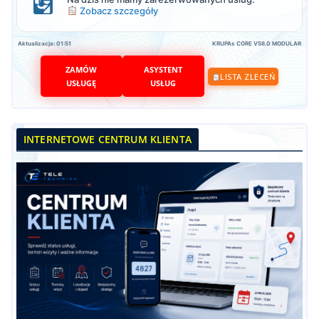
Zobacz szczegóły
Aktualizacja: 01:51
KRUPAs CORE V58.0 MODULAR
ZAMÓW
ASYSTENT
LISTA ZLECEŃ
USŁUGĘ
USŁUG
INTERNETOWE CENTRUM KLIENTA