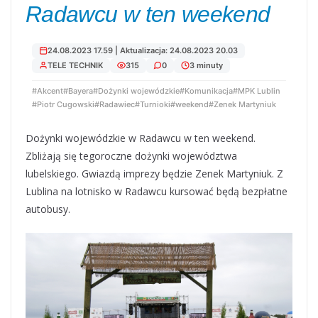
Radawcu w ten weekend
24.08.2023 17.59 | Aktualizacja: 24.08.2023 20.03
TELE TECHNIK
315
0
3 minuty
#Akcent
#Bayera
#Dożynki wojewódzkie
#Komunikacja
#MPK Lublin
#Piotr Cugowski
#Radawiec
#Turnioki
#weekend
#Zenek Martyniuk
Dożynki wojewódzkie w Radawcu w ten weekend.
Zbliżają się tegoroczne dożynki województwa
lubelskiego. Gwiazdą imprezy będzie Zenek Martyniuk. Z
Lublina na lotnisko w Radawcu kursować będą bezpłatne
autobusy.