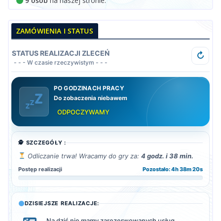
9 osób
na naszej stronie.
ZAMÓWIENIA I STATUS
STATUS REALIZACJI ZLECEŃ
↻
- - - W czasie rzeczywistym - - -
PO GODZINACH PRACY
Do zobaczenia niebawem
ODPOCZYWAMY
🕵️ SZCZEGÓŁY :
Odliczanie trwa! Wracamy do gry za:
4 godz. i 38 min.
Postęp realizacji
Pozostało: 4h 38m 18s
DZISIEJSZE REALIZACJE:
Na dziś nie mamy zarezerwowanych usług.