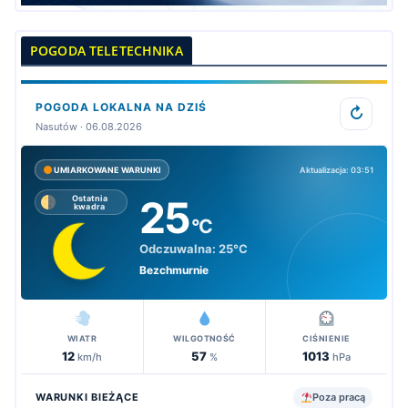
POGODA TELETECHNIKA
POGODA LOKALNA NA DZIŚ
↻
Nasutów · 06.08.2026
Aktualizacja: 03:51
UMIARKOWANE WARUNKI
25
Ostatnia
kwadra
°C
Odczuwalna:
25°C
Bezchmurnie
WIATR
WILGOTNOŚĆ
CIŚNIENIE
12
57
1013
km/h
%
hPa
WARUNKI BIEŻĄCE
Poza pracą