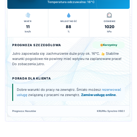
Temperatura odczuwalna:
16°C
WIATR
WILGOTNOŚĆ
CIŚNIENIE
11
88
1020
km/h
%
hPa
PROGNOZA SZCZEGÓŁOWA
Korzystny
Jutro zapowiada się: zachmurzenie duże przy ok. 16°C.
Stabilne
warunki pogodowe nie powinny mieć wpływu na zaplanowane prace!
Do zobaczenia jutro.
PORADA DLA KLIENTA
Dobre warunki do pracy na zewnątrz. Śmiało możesz
rezerwować
usługę
związaną z pracami na zewnątrz.
Zamów usługę online
.
Prognoza: Nasutów
KRUPAs Synchro V60.1