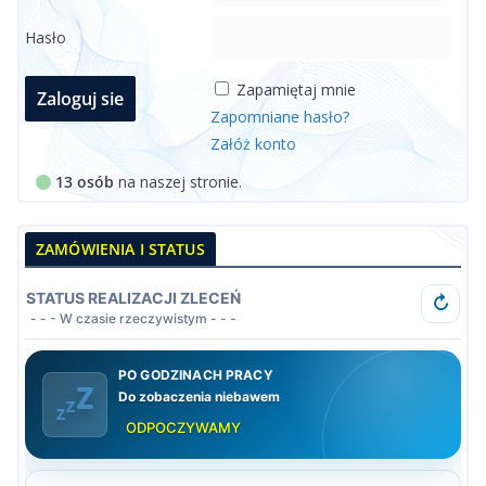
Hasło
Zapamiętaj mnie
Zapomniane hasło?
Załóż konto
13 osób
na naszej stronie.
ZAMÓWIENIA I STATUS
STATUS REALIZACJI ZLECEŃ
↻
- - - W czasie rzeczywistym - - -
PO GODZINACH PRACY
Do zobaczenia niebawem
ODPOCZYWAMY