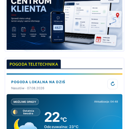
POGODA TELETECHNIKA
POGODA LOKALNA NA DZIŚ
↻
Nasutów · 07.08.2026
Aktualizacja: 04:48
MOŻLIWE OPADY
22
Ostatnia
kwadra
°C
Odczuwalna:
23°C