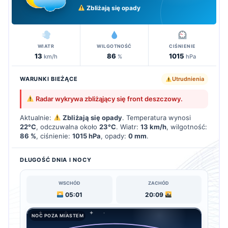
Zbliżają się opady
WIATR
WILGOTNOŚĆ
CIŚNIENIE
13
86
1015
km/h
%
hPa
WARUNKI BIEŻĄCE
Utrudnienia
Radar wykrywa zbliżąjący się front deszczowy.
Aktualnie:
Zbliżają się opady
. Temperatura wynosi
22°C
, odczuwalna około
23°C
. Wiatr:
13 km/h
, wilgotność:
86 %
, ciśnienie:
1015 hPa
, opady:
0 mm
.
DŁUGOŚĆ DNIA I NOCY
WSCHÓD
ZACHÓD
05:01
20:09
NOC POZA MIASTEM