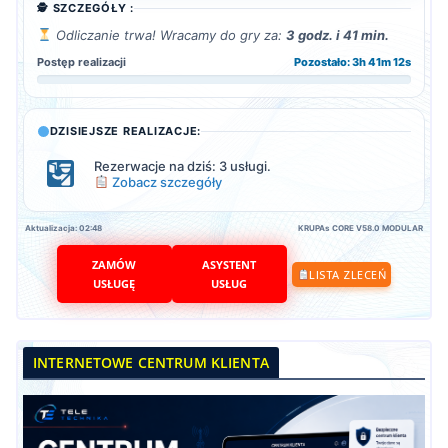
🕵️ SZCZEGÓŁY :
Odliczanie trwa! Wracamy do gry za:
3 godz. i 41 min.
Postęp realizacji
Pozostało: 3h 41m 11s
DZISIEJSZE REALIZACJE:
Rezerwacje na dziś: 3 usługi.
Zobacz szczegóły
Aktualizacja: 02:48
KRUPAs CORE V58.0 MODULAR
ZAMÓW
ASYSTENT
LISTA ZLECEŃ
USŁUGĘ
USŁUG
INTERNETOWE CENTRUM KLIENTA