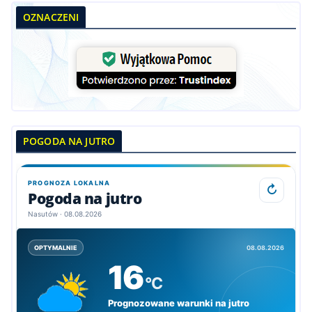
OZNACZENI
POGODA NA JUTRO
PROGNOZA LOKALNA
↻
Pogoda na jutro
Nasutów · 08.08.2026
08.08.2026
OPTYMALNIE
16
°C
Prognozowane warunki na jutro