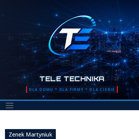
Przejdź
do
treści
TELE TECHNIKA
DLA DOMU * DLA FIRMY * DLA CIEBIE
Zenek Martyniuk