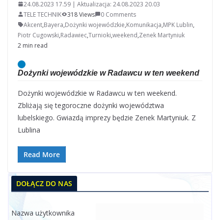
24.08.2023 17.59 | Aktualizacja: 24.08.2023 20.03
TELE TECHNIK
318 Views
0 Comments
Akcent
,
Bayera
,
Dożynki wojewódzkie
,
Komunikacja
,
MPK Lublin
,
Piotr Cugowski
,
Radawiec
,
Turnioki
,
weekend
,
Zenek Martyniuk
2 min read
Dożynki wojewódzkie w Radawcu w ten weekend
Dożynki wojewódzkie w Radawcu w ten weekend.
Zbliżają się tegoroczne dożynki województwa
lubelskiego. Gwiazdą imprezy będzie Zenek Martyniuk. Z
Lublina
Read More
DOŁĄCZ DO NAS
Nazwa użytkownika