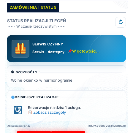
ZAMÓWIENIA I STATUS
STATUS REALIZACJI ZLECEŃ
↻
- - - W czasie rzeczywistym - - -
SERWIS CZYNNY
W gotowości...
Serwis - dostępny
🕵️ SZCZEGÓŁY :
Wolne okienko w harmonogramie
DZISIEJSZE REALIZACJE:
Rezerwacje na dziś: 1 usługa.
Zobacz szczegóły
Aktualizacja: 07:42
KRUPAs CORE V58.0 MODULAR