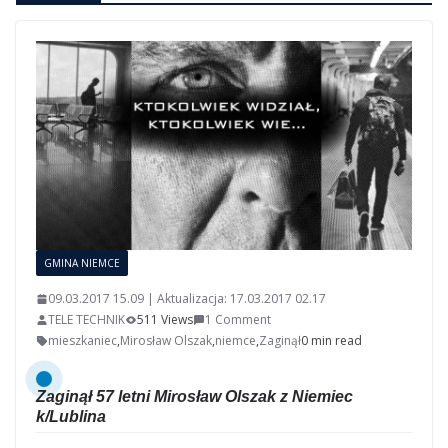
GMINA NIEMCE
09.03.2017 15.09 | Aktualizacja: 17.03.2017 02.17
TELE TECHNIK
511 Views
1 Comment
mieszkaniec
,
Mirosław Olszak
,
niemce
,
Zaginął
0 min read
Zaginął 57 letni Mirosław Olszak z Niemiec
k/Lublina