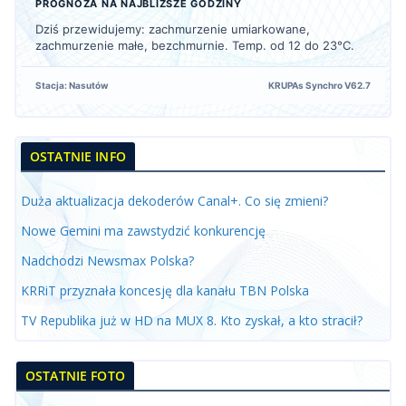
PROGNOZA NA NAJBLIŻSZE GODZINY
Dziś przewidujemy: zachmurzenie umiarkowane,
zachmurzenie małe, bezchmurnie. Temp. od 12 do 23°C.
Stacja: Nasutów
KRUPAs Synchro V62.7
OSTATNIE INFO
Duża aktualizacja dekoderów Canal+. Co się zmieni?
Nowe Gemini ma zawstydzić konkurencję
Nadchodzi Newsmax Polska?
KRRiT przyznała koncesję dla kanału TBN Polska
TV Republika już w HD na MUX 8. Kto zyskał, a kto stracił?
OSTATNIE FOTO