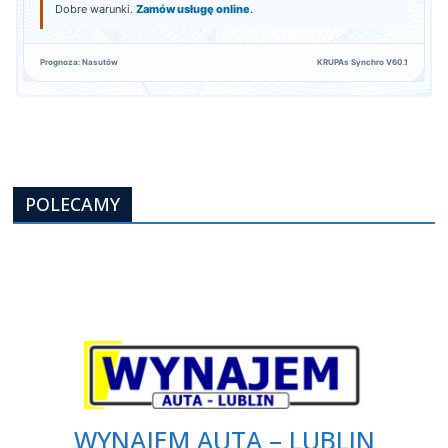
Dobre warunki.
Zamów usługę online
.
Prognoza: Nasutów
KRUPAs Synchro V60.1
POLECAMY
WYNAJEM AUTA – LUBLIN