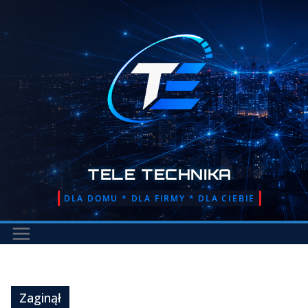
Przejdź
do
treści
TELE TECHNIKA
DLA DOMU * DLA FIRMY * DLA CIEBIE
Zaginął