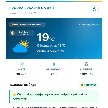
POGODA LOKALNA NA DZIŚ
↻
Nasutów · 08.08.2026
Aktualizacja: 09:42
UMIARKOWANE WARUNKI
19
Ostatnia
kwadra
°C
Odczuwalna:
18°C
Zachmurzenie duże
WIATR
WILGOTNOŚĆ
CIŚNIENIE
13
75
1021
km/h
%
hPa
WARUNKI BIEŻĄCE
Korzystne
Warunki sprzyjające pracom i odpoczynkowi na
zewnątrz.
Aktualnie:
Zachmurzenie duże
. Temperatura wynosi
19°C
,