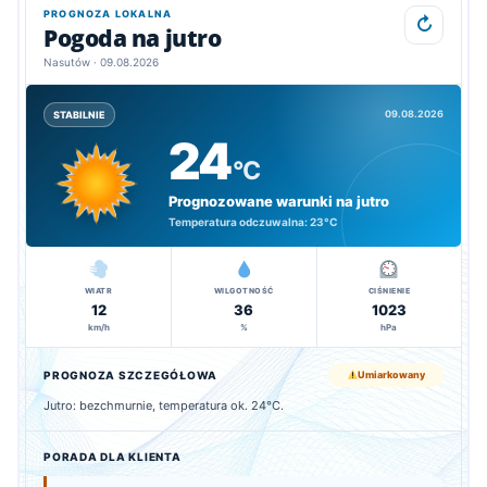
PROGNOZA LOKALNA
↻
Pogoda na jutro
Nasutów · 09.08.2026
09.08.2026
STABILNIE
24
°C
Prognozowane warunki na jutro
Temperatura odczuwalna:
23°C
WIATR
WILGOTNOŚĆ
CIŚNIENIE
12
36
1023
km/h
%
hPa
PROGNOZA SZCZEGÓŁOWA
Umiarkowany
Jutro: bezchmurnie, temperatura ok. 24°C.
PORADA DLA KLIENTA