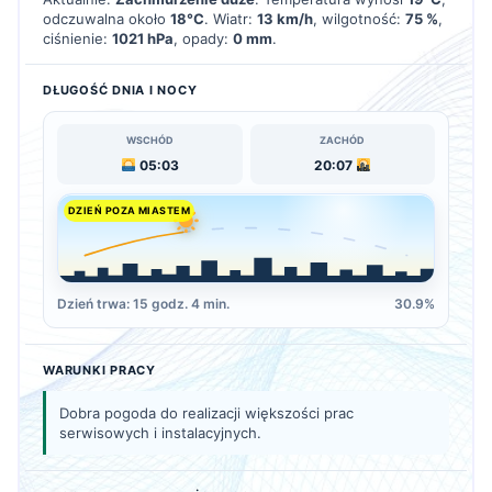
odczuwalna około
18°C
. Wiatr:
13 km/h
, wilgotność:
75 %
,
ciśnienie:
1021 hPa
, opady:
0 mm
.
DŁUGOŚĆ DNIA I NOCY
WSCHÓD
ZACHÓD
05:03
20:07
DZIEŃ POZA MIASTEM
Dzień trwa: 15 godz. 4 min.
30.9%
WARUNKI PRACY
Dobra pogoda do realizacji większości prac
serwisowych i instalacyjnych.