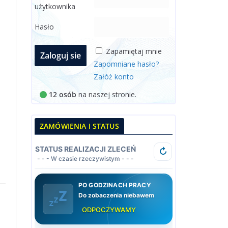
użytkownika
Hasło
Zapamiętaj mnie
Zapomniane hasło?
Załóż konto
12 osób
na naszej stronie.
ZAMÓWIENIA I STATUS
STATUS REALIZACJI ZLECEŃ
↻
- - - W czasie rzeczywistym - - -
PO GODZINACH PRACY
Do zobaczenia niebawem
ODPOCZYWAMY