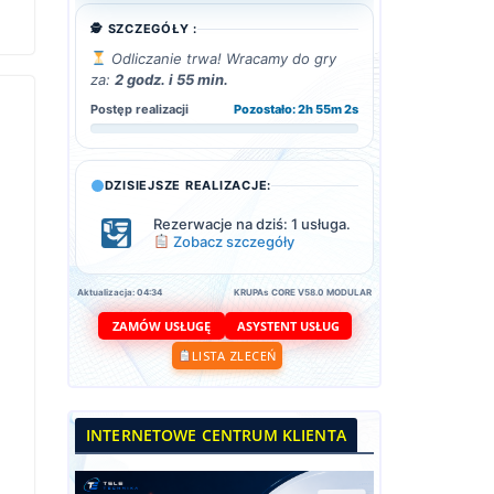
🕵️ SZCZEGÓŁY :
Odliczanie trwa! Wracamy do gry
za:
2 godz. i 55 min.
Postęp realizacji
Pozostało: 2h 55m 0s
DZISIEJSZE REALIZACJE:
Rezerwacje na dziś: 1 usługa.
Zobacz szczegóły
Aktualizacja: 04:34
KRUPAs CORE V58.0 MODULAR
ASYSTENT USŁUG
ZAMÓW USŁUGĘ
LISTA ZLECEŃ
INTERNETOWE CENTRUM KLIENTA