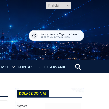
Zaczynamy za 2 godz. i 55 min.
JESTEŚMY POZA BIUREM
EMCE
KONTAKT
LOGOWANIE
DOŁĄCZ DO NAS
Nazwa