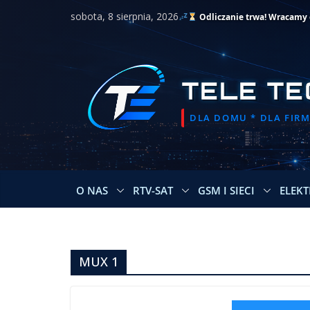
Przejdź
sobota, 8 sierpnia, 2026
Odliczanie trwa! Wracamy do
do
treści
TELE TE
DLA DOMU * DLA FIRMY
O NAS
RTV-SAT
GSM I SIECI
ELEKT
MUX 1