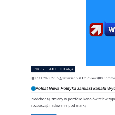
DVB-T/T2
MUX1
TELEWIZJA
27.11.2023 22.05
satkurier.pl
1817 Views
0 Comme
Polsat News Polityka zamiast kanału Wy
Nadchodzą zmiany w portfolio kanałów telewizyjny
rozpocząć nadawanie pod marką