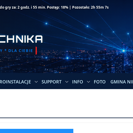
 gry za: 2 godz. i 55 min. Postęp: 18% | Pozostało: 2h 55m 7s
CHNIKA
 * DLA CIEBIE
ROINSTALACJE
SUPPORT
INFO
FOTO
GMINA NI