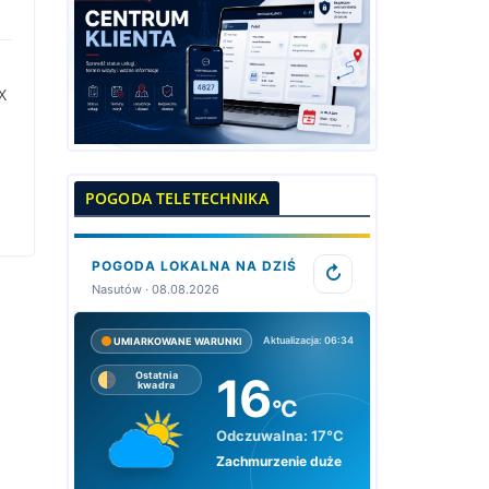
X
POGODA TELETECHNIKA
POGODA LOKALNA NA DZIŚ
↻
Nasutów · 08.08.2026
Aktualizacja: 06:34
UMIARKOWANE WARUNKI
16
Ostatnia
kwadra
°C
Odczuwalna:
17°C
Zachmurzenie duże