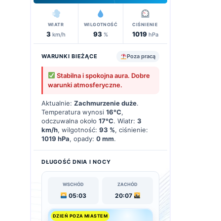
WIATR
WILGOTNOŚĆ
CIŚNIENIE
3
93
1019
km/h
%
hPa
WARUNKI BIEŻĄCE
Poza pracą
Stabilna i spokojna aura. Dobre
warunki atmosferyczne.
Aktualnie:
Zachmurzenie duże
.
Temperatura wynosi
16°C
,
odczuwalna około
17°C
. Wiatr:
3
km/h
, wilgotność:
93 %
, ciśnienie:
1019 hPa
, opady:
0 mm
.
DŁUGOŚĆ DNIA I NOCY
WSCHÓD
ZACHÓD
05:03
20:07
DZIEŃ POZA MIASTEM