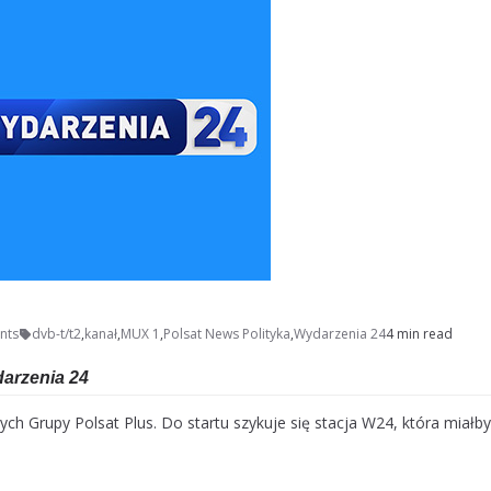
nts
dvb-t/t2
,
kanał
,
MUX 1
,
Polsat News Polityka
,
Wydarzenia 24
4 min read
darzenia 24
ch Grupy Polsat Plus. Do startu szykuje się stacja W24, która miałby