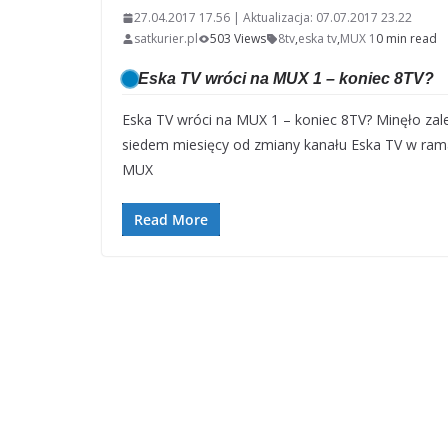
27.04.2017 17.56 | Aktualizacja: 07.07.2017 23.22
satkurier.pl
503 Views
8tv
,
eska tv
,
MUX 1
0 min read
Eska TV wróci na MUX 1 – koniec 8TV?
Eska TV wróci na MUX 1 – koniec 8TV? Minęło zal
siedem miesięcy od zmiany kanału Eska TV w ra
MUX
Read More