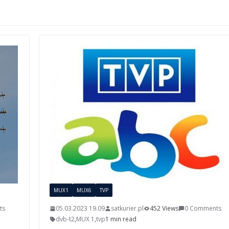
MUX1
MUX6
TVP
ts
05.03.2023 19.09
satkurier.pl
452 Views
0 Comments
dvb-t2
,
MUX 1
,
tvp
1 min read