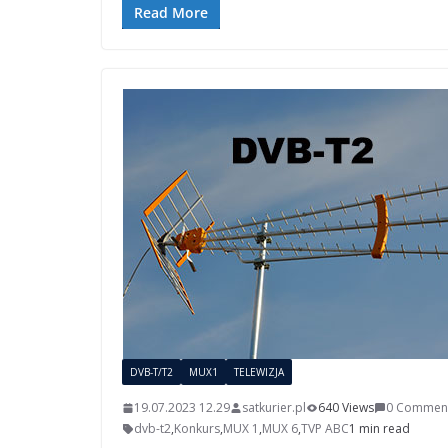
Read More
DVB-T/T2
MUX1
TELEWIZJA
19.07.2023 12.29
satkurier.pl
640 Views
0 Commen
dvb-t2
,
Konkurs
,
MUX 1
,
MUX 6
,
TVP ABC
1 min read