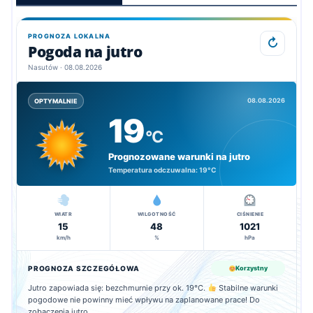
PROGNOZA LOKALNA
↻
Pogoda na jutro
Nasutów · 08.08.2026
08.08.2026
OPTYMALNIE
19
°C
Prognozowane warunki na jutro
Temperatura odczuwalna:
19°C
WIATR
WILGOTNOŚĆ
CIŚNIENIE
15
48
1021
km/h
%
hPa
PROGNOZA SZCZEGÓŁOWA
Korzystny
Jutro zapowiada się: bezchmurnie przy ok. 19°C.
Stabilne warunki
pogodowe nie powinny mieć wpływu na zaplanowane prace! Do
zobaczenia jutro.