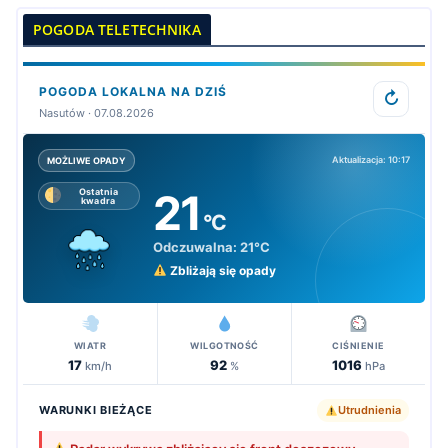
POGODA TELETECHNIKA
POGODA LOKALNA NA DZIŚ
↻
Nasutów · 07.08.2026
Aktualizacja: 10:17
MOŻLIWE OPADY
21
Ostatnia
kwadra
°C
Odczuwalna:
21°C
Zbliżają się opady
WIATR
WILGOTNOŚĆ
CIŚNIENIE
17
92
1016
km/h
%
hPa
WARUNKI BIEŻĄCE
Utrudnienia