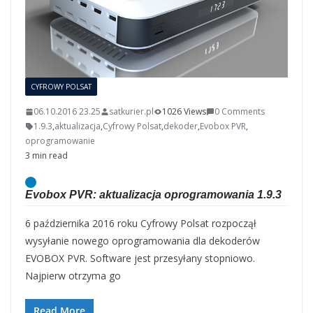
CYFROWY POLSAT
06.10.2016 23.25
satkurier.pl
1026 Views
0 Comments
1.9.3
,
aktualizacja
,
Cyfrowy Polsat
,
dekoder
,
Evobox PVR
,
oprogramowanie
3 min read
Evobox PVR: aktualizacja oprogramowania 1.9.3
6 października 2016 roku Cyfrowy Polsat rozpoczął
wysyłanie nowego oprogramowania dla dekoderów
EVOBOX PVR. Software jest przesyłany stopniowo.
Najpierw otrzyma go
Read More