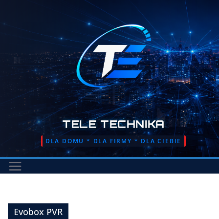
Przejdź
do
treści
TELE TECHNIKA
DLA DOMU * DLA FIRMY * DLA CIEBIE
Evobox PVR