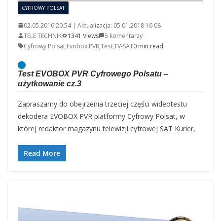
CYFROWY POLSAT
02.05.2016 20.54 | Aktualizacja: 05.01.2018 16.08
TELE TECHNIK
1341 Views
5 komentarzy
Cyfrowy Polsat
,
Evobox PVR
,
Test
,
TV-SAT
0 min read
Test EVOBOX PVR Cyfrowego Polsatu –
użytkowanie cz.3
Zapraszamy do obejrzenia trzeciej części wideotestu
dekodera EVOBOX PVR platformy Cyfrowy Polsat, w
której redaktor magazynu telewizji cyfrowej SAT Kurier,
Read More