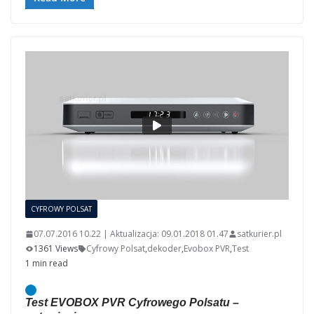
CYFROWY POLSAT
07.07.2016 10.22 | Aktualizacja: 09.01.2018 01.47
satkurier.pl
1361 Views
Cyfrowy Polsat
,
dekoder
,
Evobox PVR
,
Test
1 min read
Test EVOBOX PVR Cyfrowego Polsatu –