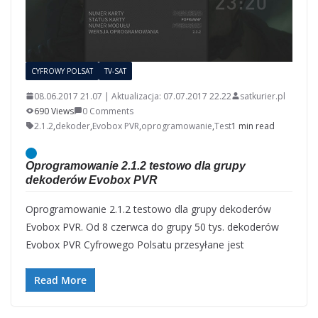
CYFROWY POLSAT
TV-SAT
08.06.2017 21.07 | Aktualizacja: 07.07.2017 22.22
satkurier.pl
690 Views
0 Comments
2.1.2
,
dekoder
,
Evobox PVR
,
oprogramowanie
,
Test
1 min read
Oprogramowanie 2.1.2 testowo dla grupy
dekoderów Evobox PVR
Oprogramowanie 2.1.2 testowo dla grupy dekoderów
Evobox PVR. Od 8 czerwca do grupy 50 tys. dekoderów
Evobox PVR Cyfrowego Polsatu przesyłane jest
Read More