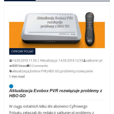
CYFROWY POLSAT
14.03.2018 11.56 | Aktualizacja: 14.03.2018 12.59
satkurier.pl
899 Views
0 Comments
aktualizacja
,
Evobox PVR
,
HBO GO
,
problemy
,
rozwiązanie
1 min read
Aktualizacja Evobox PVR rozwiązuje problemy z
HBO GO
W ciągu ostatnich kilku dni abonenci Cyfrowego
Polsatu zgłaszali do redakcji satkurier.pl problemy z