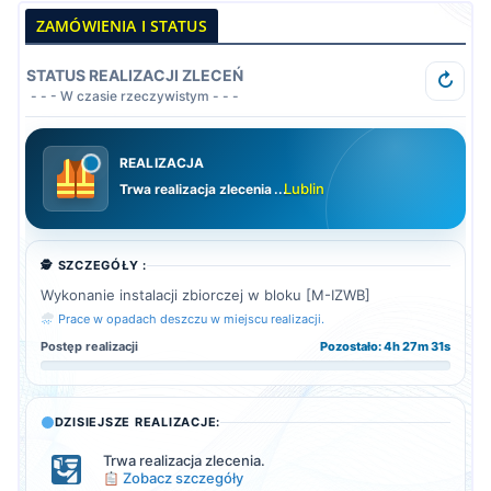
ZAMÓWIENIA I STATUS
STATUS REALIZACJI ZLECEŃ
↻
- - - W czasie rzeczywistym - - -
REALIZACJA
Lublin
Trwa realizacja zlecenia
..
🕵️ SZCZEGÓŁY :
Wykonanie instalacji zbiorczej w bloku [M-IZWB]
Prace w opadach deszczu w miejscu realizacji.
Postęp realizacji
Pozostało: 4h 27m 29s
DZISIEJSZE REALIZACJE:
Trwa realizacja zlecenia.
Zobacz szczegóły