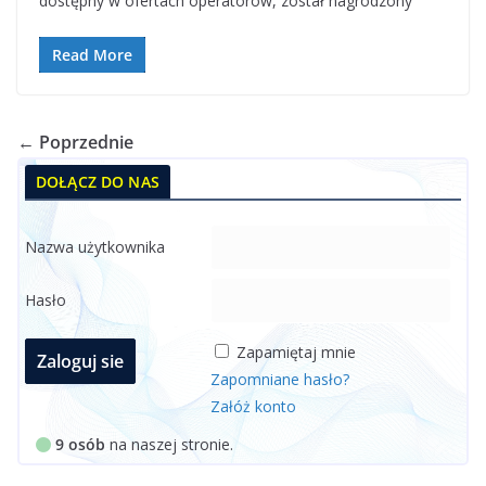
dostępny w ofertach operatorów, został nagrodzony
Read More
← Poprzednie
DOŁĄCZ DO NAS
Nazwa użytkownika
Hasło
Zapamiętaj mnie
Zapomniane hasło?
Załóż konto
9 osób
na naszej stronie.