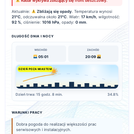
Radar wykrywa zbliżąjący się front deszczowy.
Aktualnie:
Zbliżają się opady
. Temperatura wynosi
21°C
, odczuwalna około
21°C
. Wiatr:
17 km/h
, wilgotność:
92 %
, ciśnienie:
1016 hPa
, opady:
0 mm
.
DŁUGOŚĆ DNIA I NOCY
WSCHÓD
ZACHÓD
05:01
20:09
DZIEŃ POZA MIASTEM
Dzień trwa: 15 godz. 8 min.
34.8%
WARUNKI PRACY
Dobra pogoda do realizacji większości prac
serwisowych i instalacyjnych.