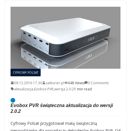
CYFROWY POLSAT
09.12.2016 17.30
satkurier.pl
648 Views
0 Comments
aktualizacja
,
Evobox PVR
,
wersja 2.0.2
1 min read
Evobox PVR świąteczna aktualizacja do wersji
2.0.2
Cyfrowy Polsat przygotował małą świąteczną
niespodziankę dla posiadaczy dekoderów Evobox PVR. Od