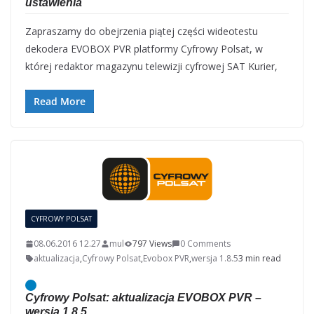
ustawienia
Zapraszamy do obejrzenia piątej części wideotestu
dekodera EVOBOX PVR platformy Cyfrowy Polsat, w
której redaktor magazynu telewizji cyfrowej SAT Kurier,
Read More
CYFROWY POLSAT
08.06.2016 12.27
mul
797 Views
0 Comments
aktualizacja
,
Cyfrowy Polsat
,
Evobox PVR
,
wersja 1.8.5
3 min read
Cyfrowy Polsat: aktualizacja EVOBOX PVR –
wersja 1.8.5