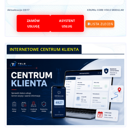
Aktualizacja: 08:17
KRUPAs CORE V58.0 MODULAR
ZAMÓW
ASYSTENT
LISTA ZLECEŃ
USŁUGĘ
USŁUG
INTERNETOWE CENTRUM KLIENTA