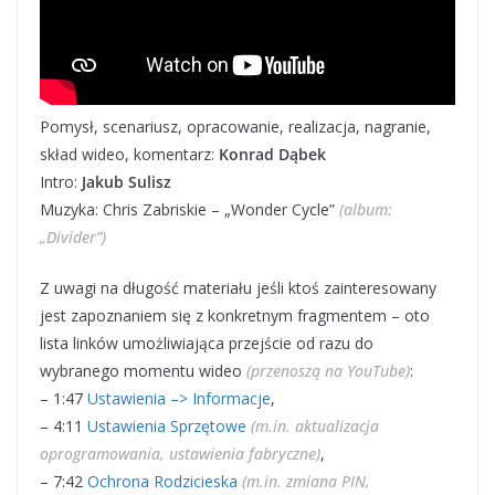
Pomysł, scenariusz, opracowanie, realizacja, nagranie,
skład wideo, komentarz:
Konrad Dąbek
Intro:
Jakub Sulisz
Muzyka: Chris Zabriskie – „Wonder Cycle”
(album:
„Divider”)
Z uwagi na długość materiału jeśli ktoś zainteresowany
jest zapoznaniem się z konkretnym fragmentem – oto
lista linków umożliwiająca przejście od razu do
wybranego momentu wideo
(przenoszą na YouTube)
:
– 1:47
Ustawienia –> Informacje
,
– 4:11
Ustawienia Sprzętowe
(m.in. aktualizacja
oprogramowania, ustawienia fabryczne)
,
– 7:42
Ochrona Rodzicieska
(m.in. zmiana PIN,