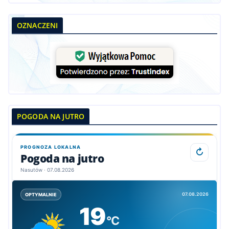
OZNACZENI
POGODA NA JUTRO
PROGNOZA LOKALNA
↻
Pogoda na jutro
Nasutów · 07.08.2026
07.08.2026
OPTYMALNIE
19
°C