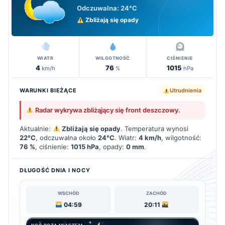
Odczuwalna:
24°C
Zbliżają się opady
WIATR
WILGOTNOŚĆ
CIŚNIENIE
4
76
1015
km/h
%
hPa
WARUNKI BIEŻĄCE
Utrudnienia
Radar wykrywa zbliżąjący się front deszczowy.
Aktualnie:
Zbliżają się opady
. Temperatura wynosi
22°C
, odczuwalna około
24°C
. Wiatr:
4 km/h
, wilgotność:
76 %
, ciśnienie:
1015 hPa
, opady:
0 mm
.
DŁUGOŚĆ DNIA I NOCY
WSCHÓD
ZACHÓD
04:59
20:11