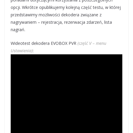
opcji. Wkrótce opublikujemy kolejną część testu, w której
przedstawimy możliwości dekodera związane z
nagrywaniem – rejestracja, rezerwacja zdarzeń, lista
nagrań.
Wideotest dekodera EVOBOX PVR
(część V – menu
Ustawienia)
: