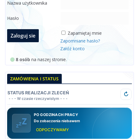
Nazwa użytkownika
Hasło
Zapamiętaj mnie
Zapomniane hasło?
Załóż konto
8 osób
na naszej stronie.
ZAMÓWIENIA I STATUS
STATUS REALIZACJI ZLECEŃ
↻
- - - W czasie rzeczywistym - - -
PO GODZINACH PRACY
Do zobaczenia niebawem
ODPOCZYWAMY