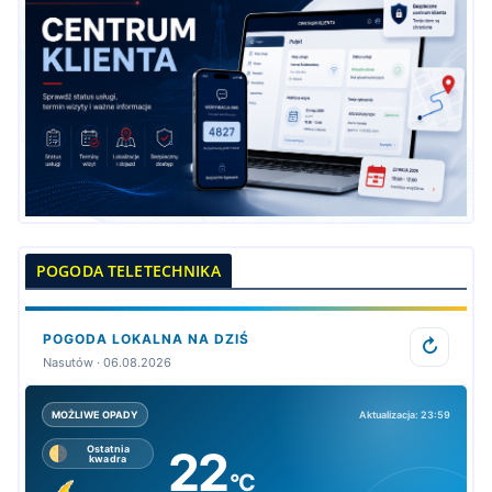
POGODA TELETECHNIKA
POGODA LOKALNA NA DZIŚ
↻
Nasutów · 06.08.2026
Aktualizacja: 23:59
MOŻLIWE OPADY
22
Ostatnia
kwadra
°C