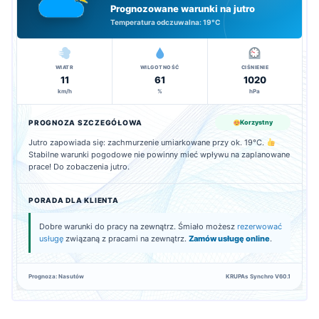
Prognozowane warunki na jutro
Temperatura odczuwalna:
19°C
WIATR
WILGOTNOŚĆ
CIŚNIENIE
11
61
1020
km/h
%
hPa
PROGNOZA SZCZEGÓŁOWA
Korzystny
Jutro zapowiada się: zachmurzenie umiarkowane przy ok. 19°C.
Stabilne warunki pogodowe nie powinny mieć wpływu na zaplanowane
prace! Do zobaczenia jutro.
PORADA DLA KLIENTA
Dobre warunki do pracy na zewnątrz. Śmiało możesz
rezerwować
usługę
związaną z pracami na zewnątrz.
Zamów usługę online
.
Prognoza: Nasutów
KRUPAs Synchro V60.1