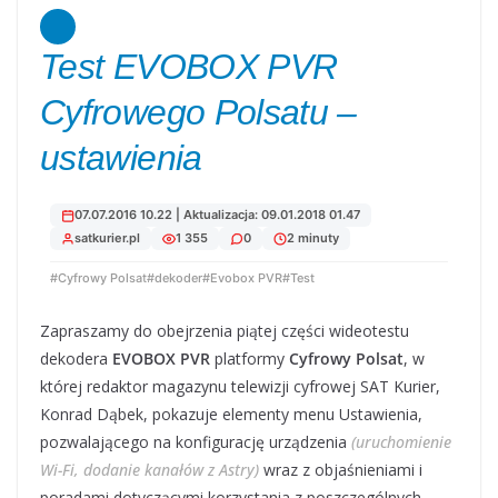
Test EVOBOX PVR
Cyfrowego Polsatu –
ustawienia
07.07.2016 10.22 | Aktualizacja: 09.01.2018 01.47
satkurier.pl
1 355
0
2 minuty
#Cyfrowy Polsat
#dekoder
#Evobox PVR
#Test
Zapraszamy do obejrzenia piątej części wideotestu
dekodera
EVOBOX PVR
platformy
Cyfrowy Polsat
, w
której redaktor magazynu telewizji cyfrowej SAT Kurier,
Konrad Dąbek, pokazuje elementy menu Ustawienia,
pozwalającego na konfigurację urządzenia
(uruchomienie
Wi-Fi, dodanie kanałów z Astry)
wraz z objaśnieniami i
poradami dotyczącymi korzystania z poszczególnych