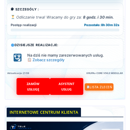
🕵️ SZCZEGÓŁY :
Odliczanie trwa! Wracamy do gry za:
8 godz. i 30 min.
Postęp realizacji
Pozostało: 8h 30m 31s
DZISIEJSZE REALIZACJE:
Na dziś nie mamy zarezerwowanych usług.
Zobacz szczegóły
Aktualizacja: 21:59
KRUPAs CORE V58.0 MODULAR
ZAMÓW
ASYSTENT
LISTA ZLECEŃ
USŁUGĘ
USŁUG
INTERNETOWE CENTRUM KLIENTA