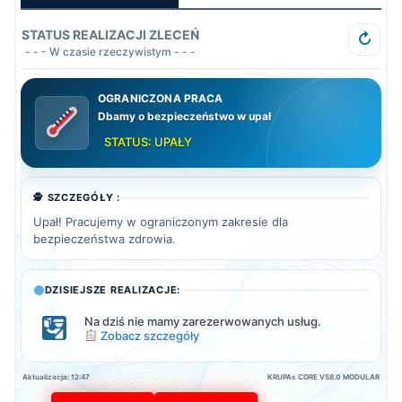
STATUS REALIZACJI ZLECEŃ
↻
- - - W czasie rzeczywistym - - -
OGRANICZONA PRACA
Dbamy o bezpieczeństwo w upał
STATUS: UPAŁY
🕵️ SZCZEGÓŁY :
Upał! Pracujemy w ograniczonym zakresie dla
bezpieczeństwa zdrowia.
DZISIEJSZE REALIZACJE:
Na dziś nie mamy zarezerwowanych usług.
Zobacz szczegóły
Aktualizacja: 12:47
KRUPAs CORE V58.0 MODULAR