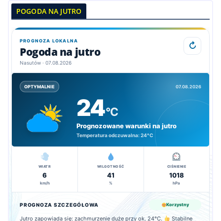
POGODA NA JUTRO
PROGNOZA LOKALNA
↻
Pogoda na jutro
Nasutów · 07.08.2026
07.08.2026
OPTYMALNIE
24
°C
Prognozowane warunki na jutro
Temperatura odczuwalna:
24°C
WIATR
WILGOTNOŚĆ
CIŚNIENIE
6
41
1018
km/h
%
hPa
PROGNOZA SZCZEGÓŁOWA
Korzystny
Jutro zapowiada się: zachmurzenie duże przy ok. 24°C.
Stabilne