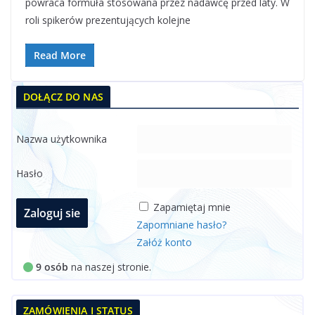
powraca formuła stosowana przez nadawcę przed laty. W
roli spikerów prezentujących kolejne
Read More
DOŁĄCZ DO NAS
Nazwa użytkownika
Hasło
Zapamiętaj mnie
Zapomniane hasło?
Załóż konto
9 osób
na naszej stronie.
ZAMÓWIENIA I STATUS