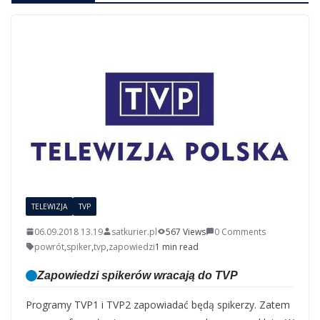
TELEWIZJA
TVP
06.09.2018 13.19
satkurier.pl
567 Views
0 Comments
powrót
,
spiker
,
tvp
,
zapowiedzi
1 min read
Zapowiedzi spikerów wracają do TVP
Programy TVP1 i TVP2 zapowiadać będą spikerzy. Zatem