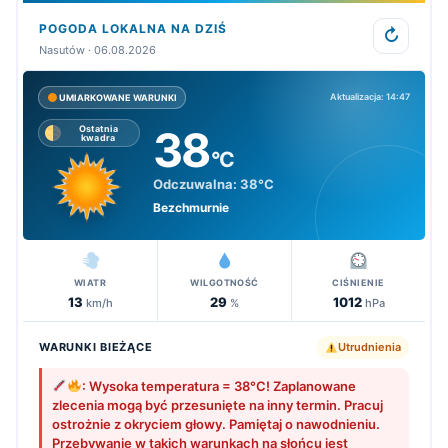
POGODA LOKALNA NA DZIŚ
↻
Nasutów · 06.08.2026
Aktualizacja: 14:47
UMIARKOWANE WARUNKI
38
Ostatnia
kwadra
°C
Odczuwalna:
38°C
Bezchmurnie
WIATR
WILGOTNOŚĆ
CIŚNIENIE
13
29
1012
km/h
%
hPa
WARUNKI BIEŻĄCE
Utrudnienia
: Wysoka temperatura = 38°C! Zaplanowane
zlecenia mogą być przesunięte na inny termin. Pracuj
ostrożnie z okryciem głowy. Pamiętaj o nawodnieniu.
Przebywanie w takich warunkach na słońcu jest