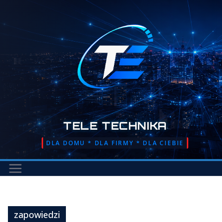
Przejdź
do
treści
TELE TECHNIKA
DLA DOMU * DLA FIRMY * DLA CIEBIE
zapowiedzi