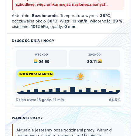
szkodliwe, więc unikaj miejsc nasłonecznionych.
Aktualnie:
Bezchmurnie
. Temperatura wynosi
38°C
,
odczuwalna około
38°C
. Wiatr:
13 km/h
, wilgotność:
29 %
,
ciśnienie:
1012 hPa
, opady:
0 mm
.
DŁUGOŚĆ DNIA I NOCY
WSCHÓD
ZACHÓD
04:59
20:11
DZIEŃ POZA MIASTEM
Dzień trwa: 15 godz. 11 min.
64.5%
WARUNKI PRACY
Aktualnie jesteśmy poza godzinami pracy. Warunki
pogodowe są monitorowane przed kolejnym