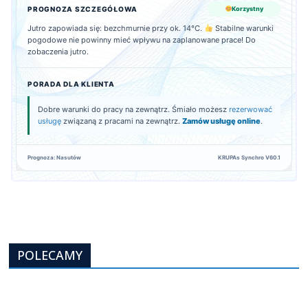
PROGNOZA SZCZEGÓŁOWA
Korzystny
Jutro zapowiada się: bezchmurnie przy ok. 14°C.
Stabilne warunki
pogodowe nie powinny mieć wpływu na zaplanowane prace! Do
zobaczenia jutro.
PORADA DLA KLIENTA
Dobre warunki do pracy na zewnątrz. Śmiało możesz
rezerwować
usługę
związaną z pracami na zewnątrz.
Zamów usługę online
.
Prognoza: Nasutów
KRUPAs Synchro V60.1
POLECAMY