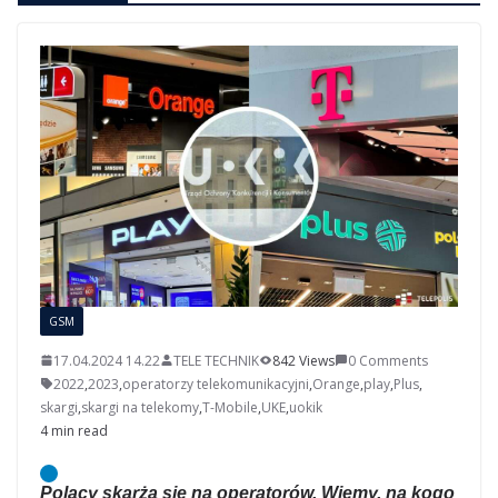
GSM
17.04.2024 14.22
TELE TECHNIK
842 Views
0 Comments
2022
,
2023
,
operatorzy telekomunikacyjni
,
Orange
,
play
,
Plus
,
skargi
,
skargi na telekomy
,
T-Mobile
,
UKE
,
uokik
4 min read
Polacy skarżą się na operatorów. Wiemy, na kogo