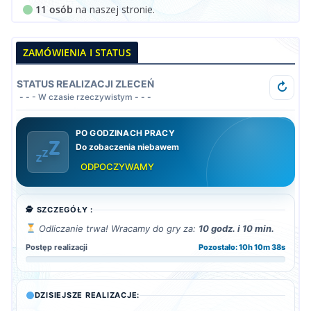
11 osób
na naszej stronie.
ZAMÓWIENIA I STATUS
STATUS REALIZACJI ZLECEŃ
↻
- - - W czasie rzeczywistym - - -
PO GODZINACH PRACY
Do zobaczenia niebawem
ODPOCZYWAMY
🕵️ SZCZEGÓŁY :
Odliczanie trwa! Wracamy do gry za:
10 godz. i 10 min.
Postęp realizacji
Pozostało: 10h 10m 36s
DZISIEJSZE REALIZACJE: