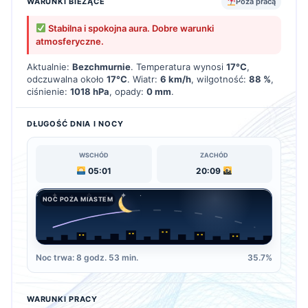
WARUNKI BIEŻĄCE
Poza pracą
Stabilna i spokojna aura. Dobre warunki
atmosferyczne.
Aktualnie:
Bezchmurnie
. Temperatura wynosi
17°C
,
odczuwalna około
17°C
. Wiatr:
6 km/h
, wilgotność:
88 %
,
ciśnienie:
1018 hPa
, opady:
0 mm
.
DŁUGOŚĆ DNIA I NOCY
WSCHÓD
ZACHÓD
05:01
20:09
NOC POZA MIASTEM
Noc trwa: 8 godz. 53 min.
35.7%
WARUNKI PRACY