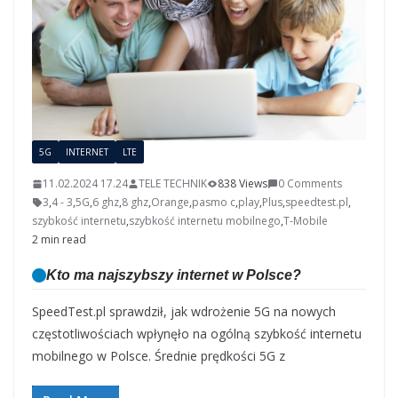
5G
INTERNET
LTE
11.02.2024 17.24
TELE TECHNIK
838 Views
0 Comments
3
,
4 - 3
,
5G
,
6 ghz
,
8 ghz
,
Orange
,
pasmo c
,
play
,
Plus
,
speedtest.pl
,
szybkość internetu
,
szybkość internetu mobilnego
,
T-Mobile
2 min read
Kto ma najszybszy internet w Polsce?
SpeedTest.pl sprawdził, jak wdrożenie 5G na nowych
częstotliwościach wpłynęło na ogólną szybkość internetu
mobilnego w Polsce. Średnie prędkości 5G z