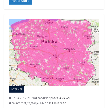
Read More
INTERNET
02.04.2017 21.28
satkurier.pl
964 Views
ca
,
internet
,
lte
,
stacje
,
T-Mobile
1 min read