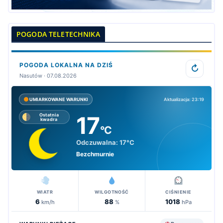
POGODA TELETECHNIKA
POGODA LOKALNA NA DZIŚ
↻
Nasutów · 07.08.2026
Aktualizacja: 23:19
UMIARKOWANE WARUNKI
17
Ostatnia
kwadra
°C
Odczuwalna:
17°C
Bezchmurnie
WIATR
WILGOTNOŚĆ
CIŚNIENIE
6
88
1018
km/h
%
hPa