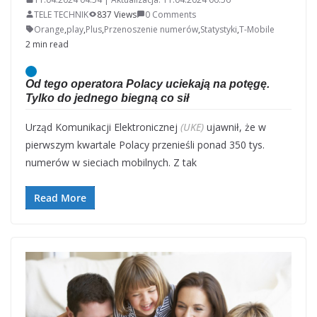
TELE TECHNIK
837 Views
0 Comments
Orange
,
play
,
Plus
,
Przenoszenie numerów
,
Statystyki
,
T-Mobile
2 min read
Od tego operatora Polacy uciekają na potęgę.
Tylko do jednego biegną co sił
Urząd Komunikacji Elektronicznej
(UKE)
ujawnił, że w
pierwszym kwartale Polacy przenieśli ponad 350 tys.
numerów w sieciach mobilnych. Z tak
Read More