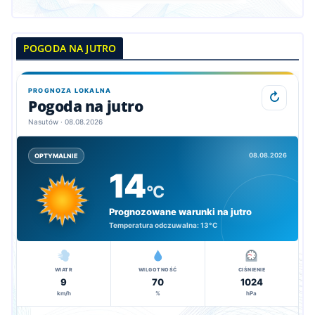
POGODA NA JUTRO
PROGNOZA LOKALNA
↻
Pogoda na jutro
Nasutów · 08.08.2026
08.08.2026
OPTYMALNIE
14
°C
Prognozowane warunki na jutro
Temperatura odczuwalna:
13°C
WIATR
WILGOTNOŚĆ
CIŚNIENIE
9
70
1024
km/h
%
hPa