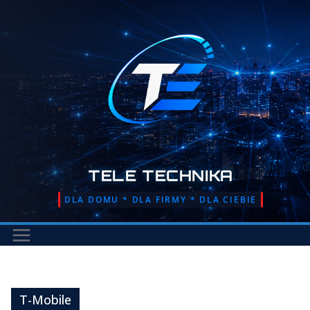
Przejdź
do
treści
TELE TECHNIKA
DLA DOMU * DLA FIRMY * DLA CIEBIE
T-Mobile