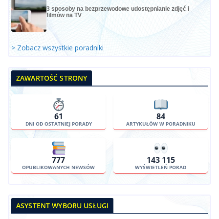
3 sposoby na bezprzewodowe udostępnianie zdjęć i
filmów na TV
> Zobacz wszystkie poradniki
ZAWARTOŚĆ STRONY
61
84
DNI OD OSTATNIEJ PORADY
ARTYKUŁÓW W PORADNIKU
777
143 115
OPUBLIKOWANYCH NEWSÓW
WYŚWIETLEŃ PORAD
ASYSTENT WYBORU USŁUGI