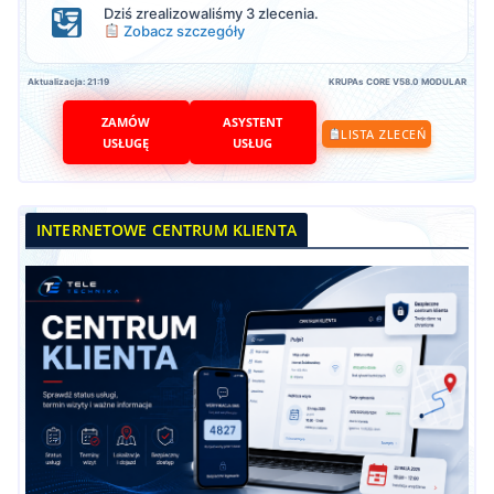
Dziś zrealizowaliśmy 3 zlecenia.
Zobacz szczegóły
Aktualizacja: 21:19
KRUPAs CORE V58.0 MODULAR
ZAMÓW
ASYSTENT
LISTA ZLECEŃ
USŁUGĘ
USŁUG
INTERNETOWE CENTRUM KLIENTA