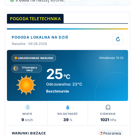
POGODA TELETECHNIKA
POGODA LOKALNA NA DZIŚ
↻
Nasutów · 09.08.2026
Aktualizacja: 13:32
UMIARKOWANE WARUNKI
25
Ubywający
sierp
°C
Odczuwalna:
23°C
Bezchmurnie
WIATR
WILGOTNOŚĆ
CIŚNIENIE
9
39
1021
km/h
%
hPa
WARUNKI BIEŻĄCE
Poza pracą