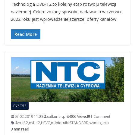
Technologia DVB-T2 to kolejny etap rozwoju telewizji
naziemnej. Celem zmiany sposobu nadawania w czerwcu
2022 roku jest wprowadzenie szerszej oferty kanałów
Read More
DVB-T/T2
07.02.2019 11.28
satkurier.pl
806 Views
1 Comment
dvb-t/t2
,
dvb-t2
,
HEVC
,
odbiorniki
,
STANDARD
,
wymagania
3 min read