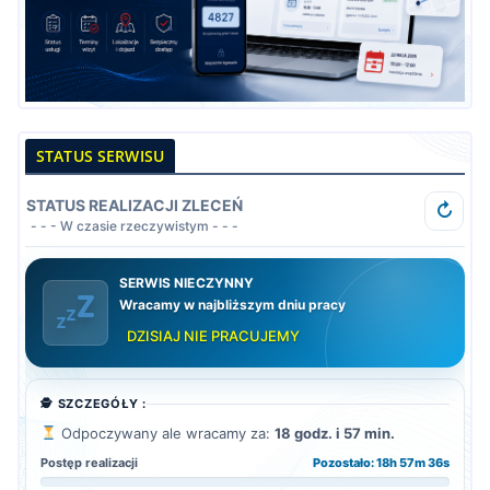
STATUS SERWISU
STATUS REALIZACJI ZLECEŃ
↻
- - - W czasie rzeczywistym - - -
SERWIS NIECZYNNY
Wracamy w najbliższym dniu pracy
DZISIAJ NIE PRACUJEMY
🕵️ SZCZEGÓŁY :
Odpoczywany ale wracamy za:
18 godz. i 57 min.
Postęp realizacji
Pozostało: 18h 57m 34s