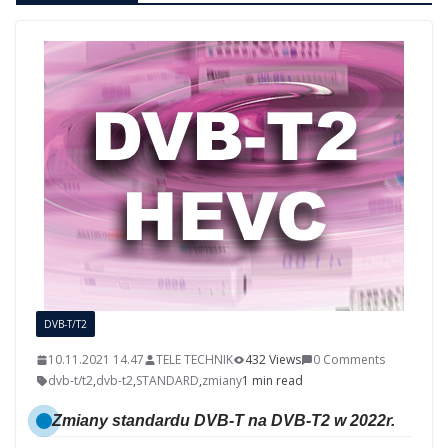
DVB-T/T2
10.11.2021 14.47
TELE TECHNIK
432 Views
0 Comments
dvb-t/t2
,
dvb-t2
,
STANDARD
,
zmiany
1 min read
Zmiany standardu DVB-T na DVB-T2 w 2022r.