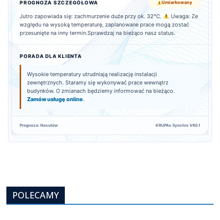
PROGNOZA SZCZEGÓŁOWA
Umiarkowany
Jutro zapowiada się: zachmurzenie duże przy ok. 32°C.
Uwaga: Ze
względu na wysoką temperaturę, zaplanowane prace mogą zostać
przesunięte na inny termin.Sprawdzaj na bieżąco nasz status.
PORADA DLA KLIENTA
Wysokie temperatury utrudniają realizację instalacji
zewnętrznych. Staramy się wykonywać prace wewnątrz
budynków. O zmianach będziemy informować na bieżąco.
Zamów usługę online
.
Prognoza: Nasutów
KRUPAs Synchro V60.1
POLECAMY