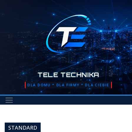
Przejdź
do
treści
TELE TECHNIKA
DLA DOMU * DLA FIRMY * DLA CIEBIE
STANDARD