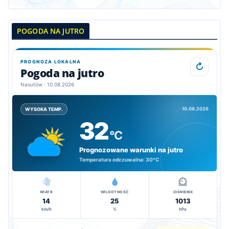
POGODA NA JUTRO
PROGNOZA LOKALNA
↻
Pogoda na jutro
Nasutów · 10.08.2026
10.08.2026
WYSOKA TEMP.
32
°C
Prognozowane warunki na jutro
Temperatura odczuwalna:
30°C
WIATR
WILGOTNOŚĆ
CIŚNIENIE
14
25
1013
km/h
%
hPa