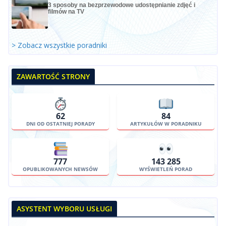
3 sposoby na bezprzewodowe udostępnianie zdjęć i
filmów na TV
> Zobacz wszystkie poradniki
ZAWARTOŚĆ STRONY
62
84
DNI OD OSTATNIEJ PORADY
ARTYKUŁÓW W PORADNIKU
777
143 285
OPUBLIKOWANYCH NEWSÓW
WYŚWIETLEŃ PORAD
ASYSTENT WYBORU USŁUGI