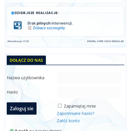
DZISIEJSZE REALIZACJE:
Brak
pilnych
interwencji.
Zobacz szczegóły
Aktualizacja: 11:32
KRUPAs CORE V58.0 MODULAR
DOŁĄCZ DO NAS
Nazwa użytkownika
Hasło
Zapamiętaj mnie
Zapomniane hasło?
Załóż konto
9 osób
na naszej stronie.