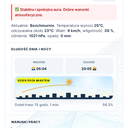
Stabilna i spokojna aura. Dobre warunki
atmosferyczne.
Aktualnie:
Bezchmurnie
. Temperatura wynosi
25°C
,
odczuwalna około
23°C
. Wiatr:
9 km/h
, wilgotność:
39 %
,
ciśnienie:
1021 hPa
, opady:
0 mm
.
DŁUGOŚĆ DNIA I NOCY
WSCHÓD
ZACHÓD
05:04
20:05
DZIEŃ POZA MIASTEM
Dzień trwa: 15 godz. 1 min.
56.3%
WARUNKI PRACY