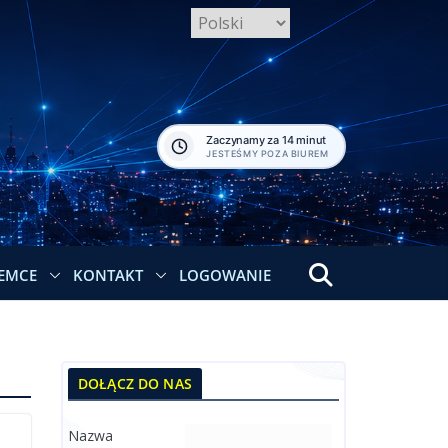
Zaczynamy za 14 minut
JESTEŚMY POZA BIUREM
EMCE
KONTAKT
LOGOWANIE
DOŁĄCZ DO NAS
Nazwa