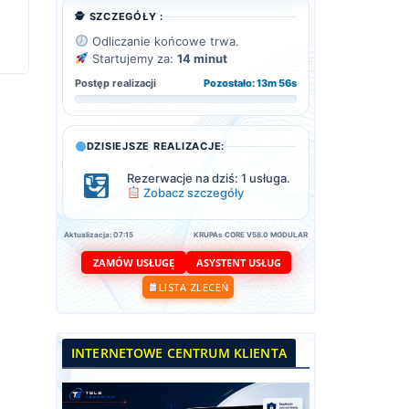
🕵️ SZCZEGÓŁY :
Odliczanie końcowe trwa.
Startujemy za:
14 minut
Postęp realizacji
Pozostało: 13m 54s
DZISIEJSZE REALIZACJE:
Rezerwacje na dziś: 1 usługa.
Zobacz szczegóły
Aktualizacja: 07:15
KRUPAs CORE V58.0 MODULAR
ASYSTENT USŁUG
ZAMÓW USŁUGĘ
LISTA ZLECEŃ
INTERNETOWE CENTRUM KLIENTA