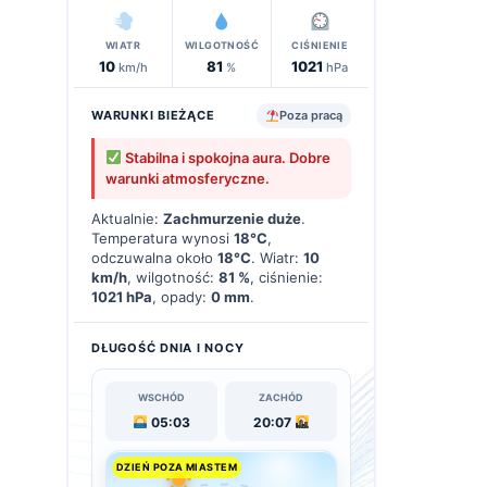
WIATR
WILGOTNOŚĆ
CIŚNIENIE
10
81
1021
km/h
%
hPa
WARUNKI BIEŻĄCE
Poza pracą
Stabilna i spokojna aura. Dobre
warunki atmosferyczne.
Aktualnie:
Zachmurzenie duże
.
Temperatura wynosi
18°C
,
odczuwalna około
18°C
. Wiatr:
10
km/h
, wilgotność:
81 %
, ciśnienie:
1021 hPa
, opady:
0 mm
.
DŁUGOŚĆ DNIA I NOCY
WSCHÓD
ZACHÓD
05:03
20:07
DZIEŃ POZA MIASTEM