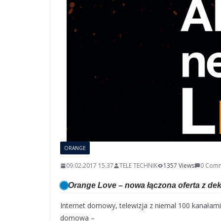
ORANGE
09.02.2017 15.37
TELE TECHNIK
1357 Views
0 Com
Orange Love – nowa łączona oferta z d
Internet domowy, telewizja z niemal 100 kanałami
domowa –