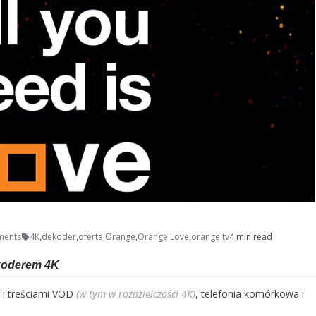
ments
4K
,
dekoder
,
oferta
,
Orange
,
Orange Love
,
orange tv
4 min read
ekoderem 4K
 i treściami VOD
(w tym w rozdzielczości 4K)
, telefonia komórkowa i