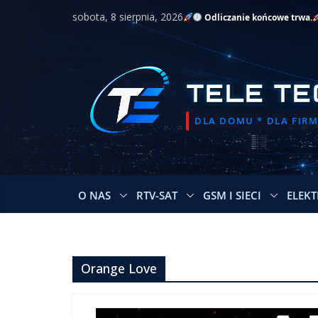
Przejdź
sobota, 8 sierpnia, 2026
Odliczanie końcowe trwa.
do
treści
TELE TE
DLA DOMU * DLA FIRMY
O NAS
RTV-SAT
GSM I SIECI
ELEKT
Orange Love