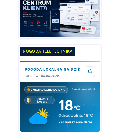
POGODA TELETECHNIKA
POGODA LOKALNA NA DZIŚ
↻
Nasutów · 08.08.2026
Aktualizacja: 09:15
UMIARKOWANE WARUNKI
18
Ostatnia
kwadra
°C
Odczuwalna:
18°C
Zachmurzenie duże