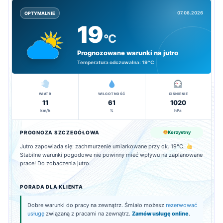
07.08.2026
OPTYMALNIE
19
°C
Prognozowane warunki na jutro
Temperatura odczuwalna:
19°C
WIATR
WILGOTNOŚĆ
CIŚNIENIE
11
61
1020
km/h
%
hPa
PROGNOZA SZCZEGÓŁOWA
Korzystny
Jutro zapowiada się: zachmurzenie umiarkowane przy ok. 19°C.
Stabilne warunki pogodowe nie powinny mieć wpływu na zaplanowane
prace! Do zobaczenia jutro.
PORADA DLA KLIENTA
Dobre warunki do pracy na zewnątrz. Śmiało możesz
rezerwować
usługę
związaną z pracami na zewnątrz.
Zamów usługę online
.