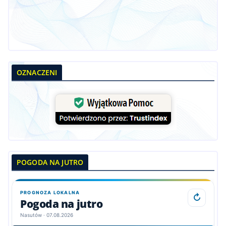
OZNACZENI
POGODA NA JUTRO
PROGNOZA LOKALNA
↻
Pogoda na jutro
Nasutów · 07.08.2026