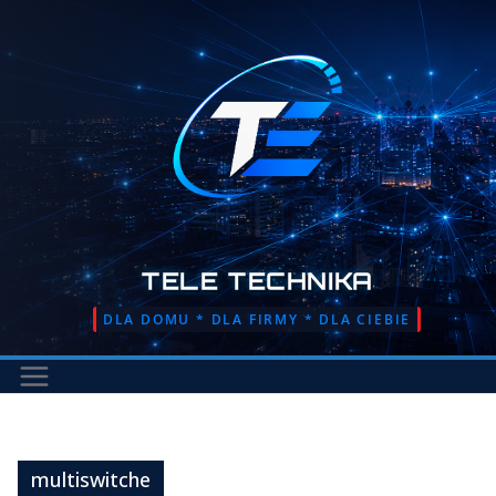
Przejdź
do
treści
TELE TECHNIKA
DLA DOMU * DLA FIRMY * DLA CIEBIE
multiswitche