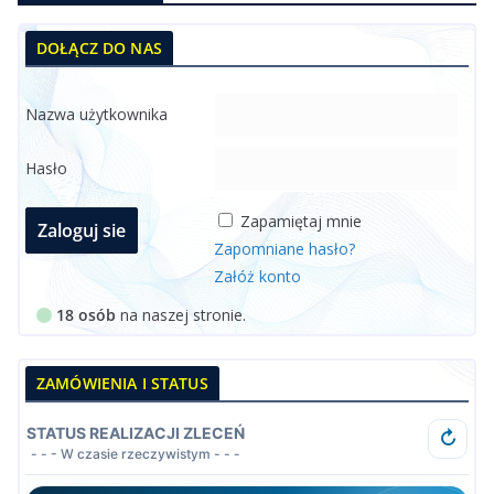
DOŁĄCZ DO NAS
Nazwa użytkownika
Hasło
Zapamiętaj mnie
Zapomniane hasło?
Załóż konto
18 osób
na naszej stronie.
ZAMÓWIENIA I STATUS
STATUS REALIZACJI ZLECEŃ
↻
- - - W czasie rzeczywistym - - -