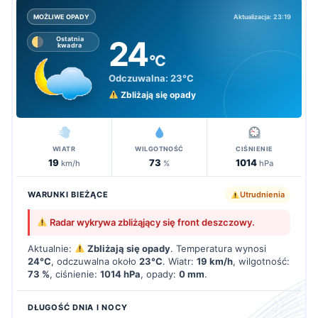
Aktualizacja: 23:19
MOŻLIWE OPADY
24
Ostatnia
kwadra
°C
Odczuwalna:
23°C
Zbliżają się opady
WIATR
WILGOTNOŚĆ
CIŚNIENIE
19
73
1014
km/h
%
hPa
WARUNKI BIEŻĄCE
Utrudnienia
Radar wykrywa zbliżąjący się front deszczowy.
Aktualnie:
Zbliżają się opady
. Temperatura wynosi
24°C
, odczuwalna około
23°C
. Wiatr:
19 km/h
, wilgotność:
73 %
, ciśnienie:
1014 hPa
, opady:
0 mm
.
DŁUGOŚĆ DNIA I NOCY