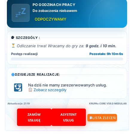
PO GODZINACH PRACY
Do zobaczenia niebawem
ODPOCZYWAMY
🕵️ SZCZEGÓŁY :
Odliczanie trwa! Wracamy do gry za:
9 godz. i 10 min.
Postęp realizacji
Pozostało: 9h 10m 4s
DZISIEJSZE REALIZACJE:
Na dziś nie mamy zarezerwowanych usług.
Zobacz szczegóły
Aktualizacja: 21:19
KRUPAs CORE V58.0 MODULAR
ZAMÓW
ASYSTENT
LISTA ZLECEŃ
USŁUGĘ
USŁUG