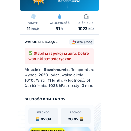
Bezchmurnie
WIATR
WILGOTNOŚĆ
CIŚNIENIE
11
51
1023
km/h
%
hPa
WARUNKI BIEŻĄCE
Poza pracą
Stabilna i spokojna aura. Dobre
warunki atmosferyczne.
Aktualnie:
Bezchmurnie
. Temperatura
wynosi
20°C
, odczuwalna około
18°C
. Wiatr:
11 km/h
, wilgotność:
51
%
, ciśnienie:
1023 hPa
, opady:
0 mm
.
DŁUGOŚĆ DNIA I NOCY
WSCHÓD
ZACHÓD
05:04
20:05