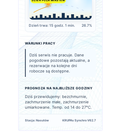
DZIEŃ POZA MIASTEM
Dzień trwa: 15 godz. 1 min.
26.7%
WARUNKI PRACY
Dziś serwis nie pracuje. Dane
pogodowe pozostają aktualne, a
rezerwacje na kolejne dni
robocze są dostępne.
PROGNOZA NA NAJBLIŻSZE GODZINY
Dziś przewidujemy: bezchmurnie,
zachmurzenie małe, zachmurzenie
umiarkowane. Temp. od 14 do 27°C.
Stacja: Nasutów
KRUPAs Synchro V62.7