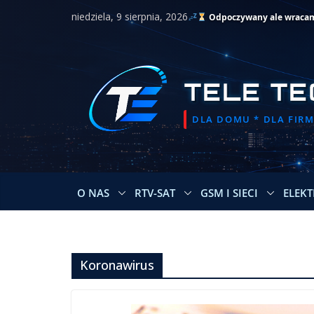
Przejdź
niedziela, 9 sierpnia, 2026
Odpoczywany ale wracamy 
do
treści
TELE TE
DLA DOMU * DLA FIRMY
O NAS
RTV-SAT
GSM I SIECI
ELEKT
Koronawirus