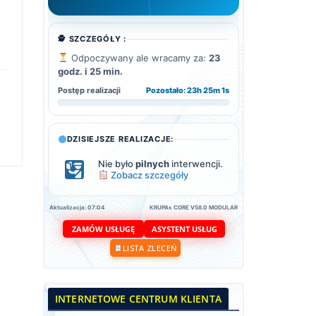
🕵️ SZCZEGÓŁY :
Odpoczywany ale wracamy za:
23
godz. i 25 min.
Postęp realizacji
Pozostało: 23h 25m 0s
DZISIEJSZE REALIZACJE:
Nie było
pilnych
interwencji.
Zobacz szczegóły
Aktualizacja: 07:04
KRUPAs CORE V58.0 MODULAR
ASYSTENT USŁUG
ZAMÓW USŁUGĘ
LISTA ZLECEŃ
INTERNETOWE CENTRUM KLIENTA