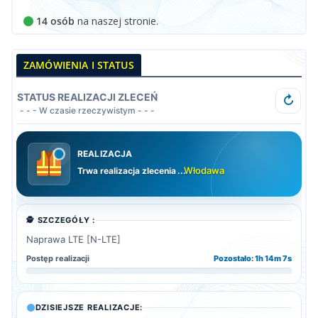
14 osób
na naszej stronie.
ZAMÓWIENIA I STATUS
STATUS REALIZACJI ZLECEŃ
↻
- - - W czasie rzeczywistym - - -
REALIZACJA
Włodawa
Trwa realizacja zlecenia
.
🕵️ SZCZEGÓŁY :
Naprawa LTE [N-LTE]
Postęp realizacji
Pozostało: 1h 14m 6s
DZISIEJSZE REALIZACJE: