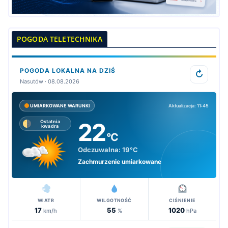
POGODA TELETECHNIKA
POGODA LOKALNA NA DZIŚ
↻
Nasutów · 08.08.2026
Aktualizacja: 11:45
UMIARKOWANE WARUNKI
22
Ostatnia
kwadra
°C
Odczuwalna:
19°C
Zachmurzenie umiarkowane
WIATR
WILGOTNOŚĆ
CIŚNIENIE
17
55
1020
km/h
%
hPa