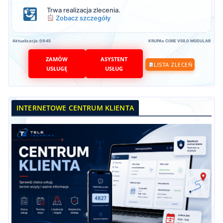
Trwa realizacja zlecenia.
Zobacz szczegóły
Aktualizacja: 09:45
KRUPAs CORE V58.0 MODULAR
ZAMÓW
ASYSTENT
LISTA ZLECEŃ
USŁUGĘ
USŁUG
INTERNETOWE CENTRUM KLIENTA