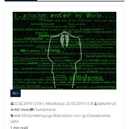
NC+
22.02.2019 12.04 | Aktualizacja: 22.02.2019 13.05
satkurier.pl
465 Views
2 komentarze
atak DDoS
,
Hakerzy
,
Liga Mistrzów
,
nc+
,
nc+ go
,
Oświadczenie
,
UEFA
1 min read