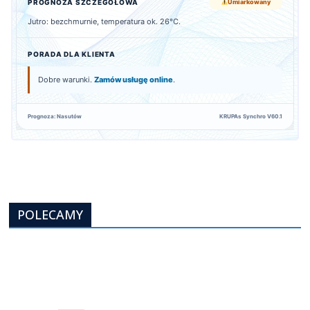
PROGNOZA SZCZEGÓŁOWA
Umiarkowany
Jutro: bezchmurnie, temperatura ok. 26°C.
PORADA DLA KLIENTA
Dobre warunki.
Zamów usługę online
.
Prognoza: Nasutów
KRUPAs Synchro V60.1
POLECAMY