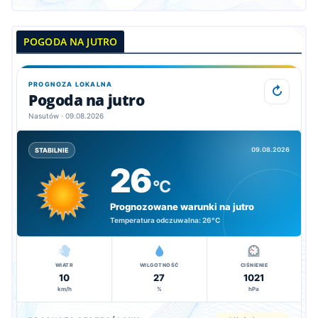
POGODA NA JUTRO
PROGNOZA LOKALNA
↻
Pogoda na jutro
Nasutów · 09.08.2026
09.08.2026
STABILNIE
26
°C
Prognozowane warunki na jutro
Temperatura odczuwalna:
26°C
WIATR
WILGOTNOŚĆ
CIŚNIENIE
10
27
1021
km/h
%
hPa