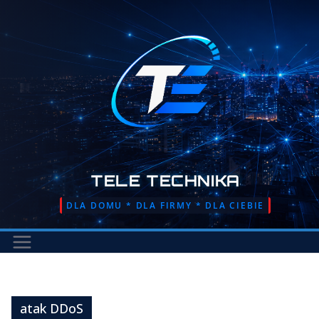
Przejdź
do
treści
TELE TECHNIKA
DLA DOMU * DLA FIRMY * DLA CIEBIE
atak DDoS