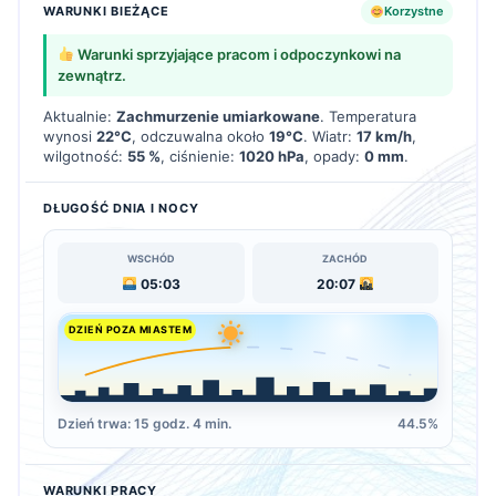
WARUNKI BIEŻĄCE
Korzystne
Warunki sprzyjające pracom i odpoczynkowi na
zewnątrz.
Aktualnie:
Zachmurzenie umiarkowane
. Temperatura
wynosi
22°C
, odczuwalna około
19°C
. Wiatr:
17 km/h
,
wilgotność:
55 %
, ciśnienie:
1020 hPa
, opady:
0 mm
.
DŁUGOŚĆ DNIA I NOCY
WSCHÓD
ZACHÓD
05:03
20:07
DZIEŃ POZA MIASTEM
Dzień trwa: 15 godz. 4 min.
44.5%
WARUNKI PRACY