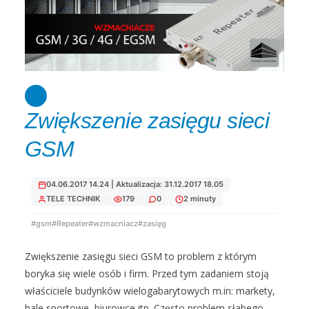
Zwiększenie zasięgu sieci
GSM
04.06.2017 14.24 | Aktualizacja: 31.12.2017 18.05
TELE TECHNIK
179
0
2 minuty
#gsm
#Repeater
#wzmacniacz
#zasięg
Zwiększenie zasięgu sieci GSM to problem z którym
boryka się wiele osób i firm. Przed tym zadaniem stoją
właściciele budynków wielogabarytowych m.in: markety,
hale sportowe, biurowce itp. Często problem słabego