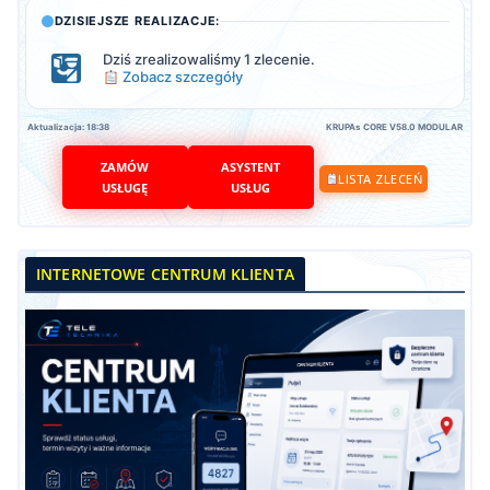
DZISIEJSZE REALIZACJE:
Dziś zrealizowaliśmy 1 zlecenie.
Zobacz szczegóły
Aktualizacja: 18:38
KRUPAs CORE V58.0 MODULAR
ZAMÓW
ASYSTENT
LISTA ZLECEŃ
USŁUGĘ
USŁUG
INTERNETOWE CENTRUM KLIENTA