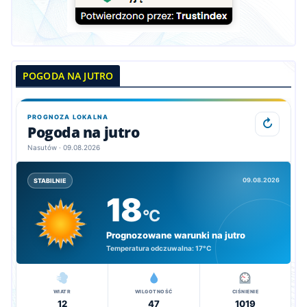
POGODA NA JUTRO
PROGNOZA LOKALNA
↻
Pogoda na jutro
Nasutów · 09.08.2026
09.08.2026
STABILNIE
18
°C
Prognozowane warunki na jutro
Temperatura odczuwalna:
17°C
WIATR
WILGOTNOŚĆ
CIŚNIENIE
12
47
1019