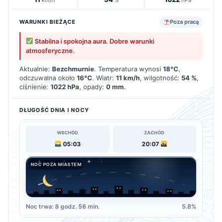
WARUNKI BIEŻĄCE
Poza pracą
Stabilna i spokojna aura. Dobre warunki
atmosferyczne.
Aktualnie:
Bezchmurnie
. Temperatura wynosi
18°C
,
odczuwalna około
16°C
. Wiatr:
11 km/h
, wilgotność:
54 %
,
ciśnienie:
1022 hPa
, opady:
0 mm
.
DŁUGOŚĆ DNIA I NOCY
WSCHÓD
ZACHÓD
05:03
20:07
NOC POZA MIASTEM
Noc trwa: 8 godz. 56 min.
5.8%