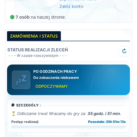
Załóż konto
7 osób
na naszej stronie.
ZAMÓWIENIA I STATUS
STATUS REALIZACJI ZLECEŃ
↻
- - - W czasie rzeczywistym - - -
PO GODZINACH PRACY
Do zobaczenia niebawem
ODPOCZYWAMY
🕵️ SZCZEGÓŁY :
Odliczanie trwa! Wracamy do gry za:
35 godz. i 51 min.
Postęp realizacji
Pozostało: 35h 51m 12s