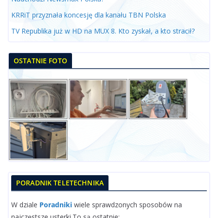
KRRiT przyznała koncesję dla kanału TBN Polska
TV Republika już w HD na MUX 8. Kto zyskał, a kto stracił?
OSTATNIE FOTO
PORADNIK TELETECHNIKA
W dziale
Poradniki
wiele sprawdzonych sposobów na
najczęstsze usterki.To są ostatnie: