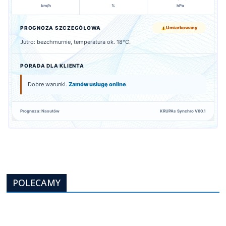
km/h
%
hPa
PROGNOZA SZCZEGÓŁOWA
Umiarkowany
Jutro: bezchmurnie, temperatura ok. 18°C.
PORADA DLA KLIENTA
Dobre warunki.
Zamów usługę online
.
Prognoza: Nasutów
KRUPAs Synchro V60.1
POLECAMY