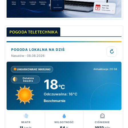
POGODA TELETECHNIKA
POGODA LOKALNA NA DZIŚ
↻
Nasutów · 08.08.2026
Aktualizacja: 20:38
UMIARKOWANE WARUNKI
18
Ostatnia
kwadra
°C
Odczuwalna:
16°C
Bezchmurnie
WIATR
WILGOTNOŚĆ
CIŚNIENIE
11
54
1022
km/h
%
hPa