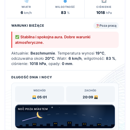
WIATR
WILGOTNOŚĆ
CIŚNIENIE
6
83
1018
km/h
%
hPa
WARUNKI BIEŻĄCE
Poza pracą
Stabilna i spokojna aura. Dobre warunki
atmosferyczne.
Aktualnie:
Bezchmurnie
. Temperatura wynosi
19°C
,
odczuwalna około
20°C
. Wiatr:
6 km/h
, wilgotność:
83 %
,
ciśnienie:
1018 hPa
, opady:
0 mm
.
DŁUGOŚĆ DNIA I NOCY
WSCHÓD
ZACHÓD
05:01
20:09
NOC POZA MIASTEM