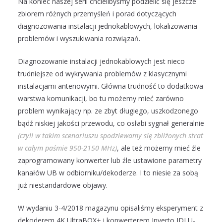
Na koniec naszej serii chcielibyśmy podzielić się jeszcze
zbiorem różnych przemyśleń i porad dotyczących
diagnozowania instalacji jednokablowych, lokalizowania
problemów i wyszukiwania rozwiązań.
Diagnozowanie instalacji jednokablowych jest nieco
trudniejsze od wykrywania problemów z klasycznymi
instalacjami antenowymi. Główna trudność to dodatkowa
warstwa komunikacji, bo tu możemy mieć zarówno
problem wynikający np. ze zbyt długiego, uszkodzonego
bądź niskiej jakości przewodu, co osłabi sygnał generalnie
(czyli w takim scenariuszu spodziewamy się zbliżonych strat
w całym paśmie 950-2150 MHz)
, ale też możemy mieć źle
zaprogramowany konwerter lub źle ustawione parametry
kanałów UB w odbiorniku/dekoderze. I to niesie za sobą
już niestandardowe objawy.
W wydaniu 3-4/2018 magazynu opisaliśmy eksperyment z
dekoderem 4K UltraBOX+ i konwerterem Inverto IDLU-