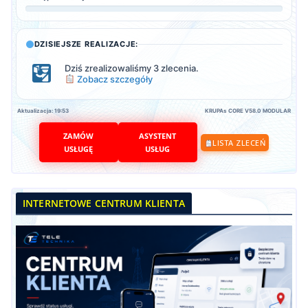
DZISIEJSZE REALIZACJE:
Dziś zrealizowaliśmy 3 zlecenia.
Zobacz szczegóły
Aktualizacja: 19:53
KRUPAs CORE V58.0 MODULAR
ZAMÓW
ASYSTENT
LISTA ZLECEŃ
USŁUGĘ
USŁUG
INTERNETOWE CENTRUM KLIENTA