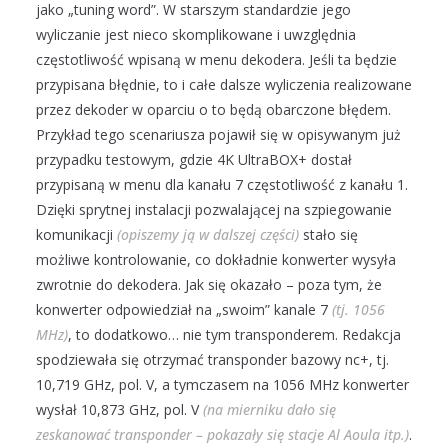
jako „tuning word”. W starszym standardzie jego
wyliczanie jest nieco skomplikowane i uwzględnia
częstotliwość wpisaną w menu dekodera. Jeśli ta będzie
przypisana błędnie, to i całe dalsze wyliczenia realizowane
przez dekoder w oparciu o to będą obarczone błędem.
Przykład tego scenariusza pojawił się w opisywanym już
przypadku testowym, gdzie 4K UltraBOX+ dostał
przypisaną w menu dla kanału 7 częstotliwość z kanału 1.
Dzięki sprytnej instalacji pozwalającej na szpiegowanie
komunikacji
(opiszemy ją w dalszej części)
stało się
możliwe kontrolowanie, co dokładnie konwerter wysyła
zwrotnie do dekodera. Jak się okazało – poza tym, że
konwerter odpowiedział na „swoim” kanale 7
(tj. 1056
MHz)
, to dodatkowo… nie tym transponderem. Redakcja
spodziewała się otrzymać transponder bazowy nc+, tj.
10,719 GHz, pol. V, a tymczasem na 1056 MHz konwerter
wysłał 10,873 GHz, pol. V
(na mierniku dało się
zeskanować transponder – pokazały się stacje Al Aoula itp.)
.