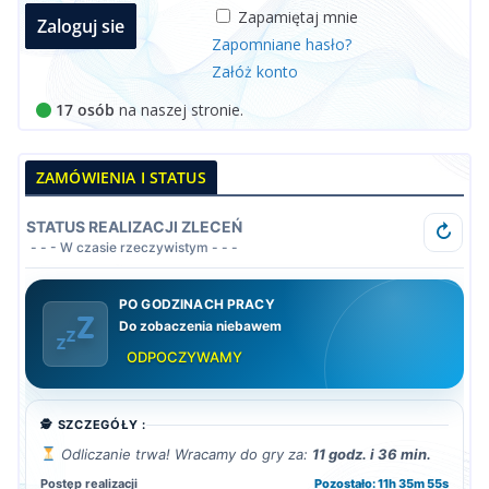
Zapamiętaj mnie
Zapomniane hasło?
Załóż konto
17 osób
na naszej stronie.
ZAMÓWIENIA I STATUS
STATUS REALIZACJI ZLECEŃ
↻
- - - W czasie rzeczywistym - - -
PO GODZINACH PRACY
Do zobaczenia niebawem
ODPOCZYWAMY
🕵️ SZCZEGÓŁY :
Odliczanie trwa! Wracamy do gry za:
11 godz. i 36 min.
Postęp realizacji
Pozostało: 11h 35m 53s