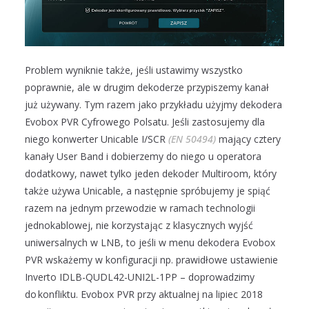
Problem wyniknie także, jeśli ustawimy wszystko
poprawnie, ale w drugim dekoderze przypiszemy kanał
już używany. Tym razem jako przykładu użyjmy dekodera
Evobox PVR Cyfrowego Polsatu. Jeśli zastosujemy dla
niego konwerter Unicable I/SCR
(EN 50494)
mający cztery
kanały User Band i dobierzemy do niego u operatora
dodatkowy, nawet tylko jeden dekoder Multiroom, który
także używa Unicable, a następnie spróbujemy je spiąć
razem na jednym przewodzie w ramach technologii
jednokablowej, nie korzystając z klasycznych wyjść
uniwersalnych w LNB, to jeśli w menu dekodera Evobox
PVR wskażemy w konfiguracji np. prawidłowe ustawienie
Inverto IDLB-QUDL42-UNI2L-1PP – doprowadzimy
do konfliktu. Evobox PVR przy aktualnej na lipiec 2018