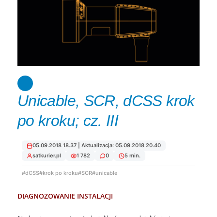
Unicable, SCR, dCSS krok
po kroku; cz. III
05.09.2018 18.37 | Aktualizacja: 05.09.2018 20.40
satkurier.pl
1 782
0
5 min.
#dCSS
#krok po kroku
#SCR
#unicable
DIAGNOZOWANIE INSTALACJI