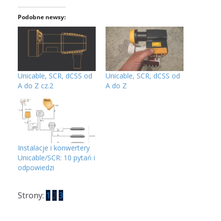
Podobne newsy:
Unicable, SCR, dCSS od
Unicable, SCR, dCSS od
A do Z cz.2
A do Z
Instalacje i konwertery
Unicable/SCR: 10 pytań i
odpowiedzi
Strony:
1
2
3