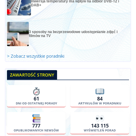
Inwersja temperatury ma wpływ na odbiór DVB-T2 i
DAB+
3 sposoby na bezprzewodowe udostępnianie zdjęć i
filmów na TV
> Zobacz wszystkie poradniki
ZAWARTOŚĆ STRONY
61
84
DNI OD OSTATNIEJ PORADY
ARTYKUŁÓW W PORADNIKU
777
143 115
OPUBLIKOWANYCH NEWSÓW
WYŚWIETLEŃ PORAD