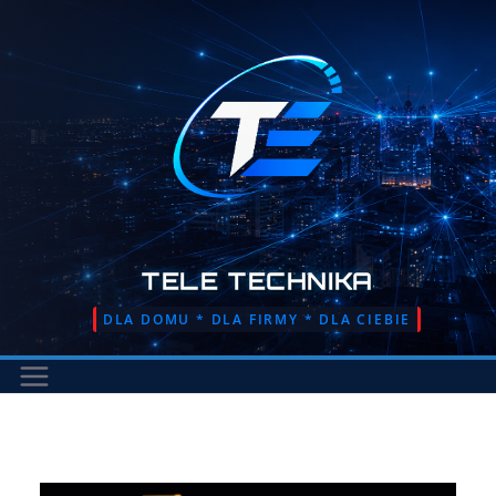
Przejdź
do
treści
TELE TECHNIKA
DLA DOMU * DLA FIRMY * DLA CIEBIE