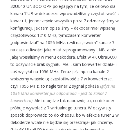
32UL40-UNBOO-OPP polegający na tym, że celowo dla
kanału 7 UB w dekoderze wprowadziliśmy częstotliwość z
kanału 1, jednocześnie wszystko poza 7 odznaczyliśmy w
konfiguracji. Jak tam opisaliśmy – dekoder miał wpisaną
częstotliwość 1210 MHz, tymczasem konwerter
„odpowiedział” na 1056 MHz, czyli na „swoim” kanale 7 –
na częstotliwości jaką miał zaprogramowany LNB, a nie
jaką wpisaliśmy w menu dekodera. Efekt w 4K UltraBOX+
to oczywiście brak sygnału. Ale… sam konwerter działał i
coś wysyłał na 1056 MHz. Teraz jeśli np. na kanale 2
wpiszemy właśnie tę częstotliwość z 7 w konwerterze,
czyli 1056 MHz, to nagle tuner 2 sygnał pokaże
(gdyż na
1056 MHz konwerter już odpowiada – jest to kanał 7
konwertera)
. Ale to będzie tak naprawdę to, co dekoder
próbuje wywołać z 7 wirtualnego tunera. W oczywisty
sposób doprowadzi to do chaosu, bo w efekcie tuner 2 w
dekoderze wcale nie będzie się przestrajał jak chcemy.
Gdy 4K UltraBOX+ dojdzie do niego, to konwerter