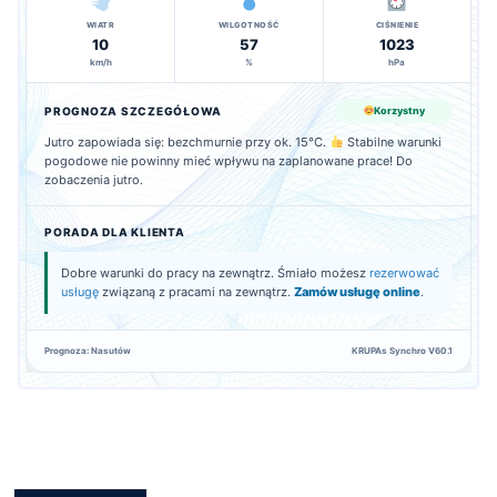
WIATR
WILGOTNOŚĆ
CIŚNIENIE
10
57
1023
km/h
%
hPa
PROGNOZA SZCZEGÓŁOWA
Korzystny
Jutro zapowiada się: bezchmurnie przy ok. 15°C.
Stabilne warunki
pogodowe nie powinny mieć wpływu na zaplanowane prace! Do
zobaczenia jutro.
PORADA DLA KLIENTA
Dobre warunki do pracy na zewnątrz. Śmiało możesz
rezerwować
usługę
związaną z pracami na zewnątrz.
Zamów usługę online
.
Prognoza: Nasutów
KRUPAs Synchro V60.1