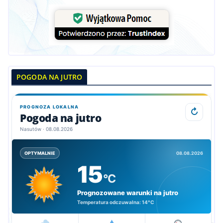
POGODA NA JUTRO
PROGNOZA LOKALNA
↻
Pogoda na jutro
Nasutów · 08.08.2026
08.08.2026
OPTYMALNIE
15
°C
Prognozowane warunki na jutro
Temperatura odczuwalna:
14°C