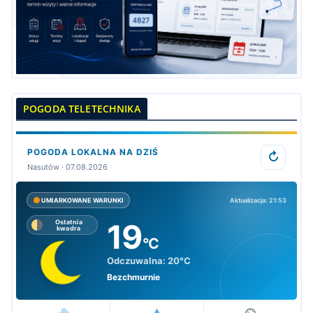
POGODA TELETECHNIKA
POGODA LOKALNA NA DZIŚ
↻
Nasutów · 07.08.2026
Aktualizacja: 21:53
UMIARKOWANE WARUNKI
19
Ostatnia
kwadra
°C
Odczuwalna:
20°C
Bezchmurnie