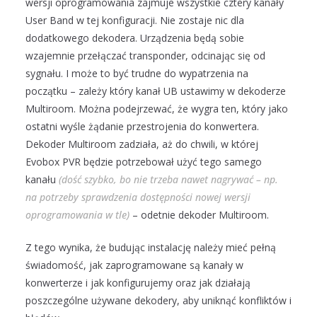
wersji oprogramowania zajmuje wszystkie cztery kanały
User Band w tej konfiguracji. Nie zostaje nic dla
dodatkowego dekodera. Urządzenia będą sobie
wzajemnie przełączać transponder, odcinając się od
sygnału. I może to być trudne do wypatrzenia na
początku – zależy który kanał UB ustawimy w dekoderze
Multiroom. Można podejrzewać, że wygra ten, który jako
ostatni wyśle żądanie przestrojenia do konwertera.
Dekoder Multiroom zadziała, aż do chwili, w której
Evobox PVR będzie potrzebował użyć tego samego
kanału
(dość szybko, bo nie trzeba nawet nagrywać – np.
na potrzeby sprawdzenia dostępności nowej wersji
oprogramowania w tle)
– odetnie dekoder Multiroom.
Z tego wynika, że budując instalację należy mieć pełną
świadomość, jak zaprogramowane są kanały w
konwerterze i jak konfigurujemy oraz jak działają
poszczególne używane dekodery, aby uniknąć konfliktów i