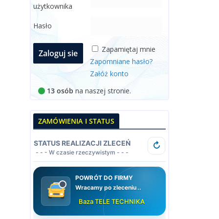
użytkownika
Hasło
Zapamiętaj mnie
Zapomniane hasło?
Załóż konto
13 osób
na naszej stronie.
ZAMÓWIENIA I STATUS
STATUS REALIZACJI ZLECEŃ
↻
- - - W czasie rzeczywistym - - -
POWRÓT DO FIRMY
Wracamy po zleceniu
Baza TELE TECHNIKA