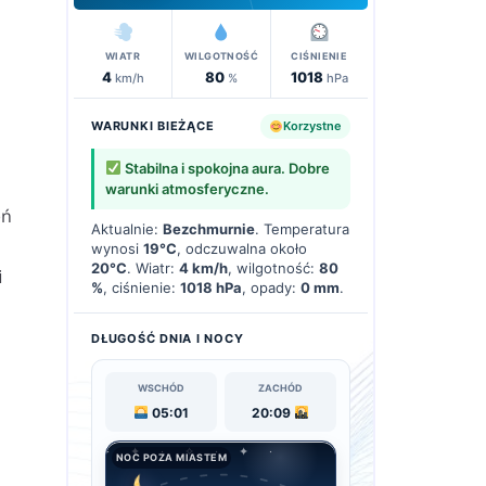
WIATR
WILGOTNOŚĆ
CIŚNIENIE
4
80
1018
km/h
%
hPa
WARUNKI BIEŻĄCE
Korzystne
Stabilna i spokojna aura. Dobre
warunki atmosferyczne.
eń
Aktualnie:
Bezchmurnie
. Temperatura
wynosi
19°C
, odczuwalna około
20°C
. Wiatr:
4 km/h
, wilgotność:
80
i
%
, ciśnienie:
1018 hPa
, opady:
0 mm
.
DŁUGOŚĆ DNIA I NOCY
WSCHÓD
ZACHÓD
05:01
20:09
NOC POZA MIASTEM