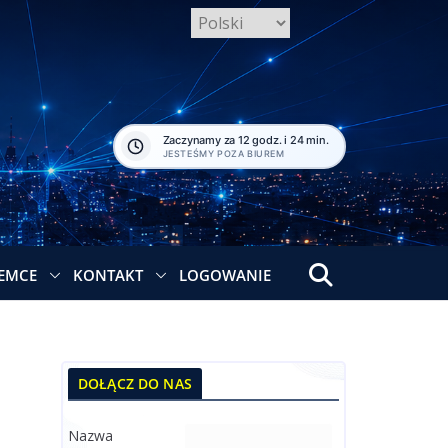
Zaczynamy za 12 godz. i 24 min.
JESTEŚMY POZA BIUREM
EMCE
KONTAKT
LOGOWANIE
DOŁĄCZ DO NAS
Nazwa