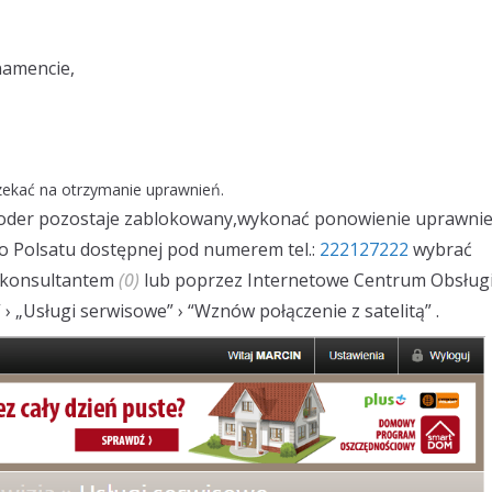
namencie,
zekać na otrzymanie uprawnień.
dekoder pozostaje zablokowany,wykonać ponowienie uprawni
go Polsatu dostępnej pod numerem tel.:
222127222
wybrać
z konsultantem
(0)
lub poprzez Internetowe Centrum Obsług
” › „Usługi serwisowe” › “Wznów połączenie z satelitą” .