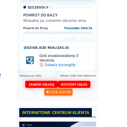
🕵️ SZCZEGÓŁY :
POWRÓT DO BAZY
Wracamy po ostatnim zleceniu dnia.
Powrót do firmy
Pozostało: 24m 1s
DZISIEJSZE REALIZACJE:
Dziś zrealizowaliśmy 3
zlecenia.
Zobacz szczegóły
e
Aktualizacja: 19:05
KRUPAs CORE V58.0 MODULAR
ASYSTENT USŁUG
ZAMÓW USŁUGĘ
LISTA ZLECEŃ
INTERNETOWE CENTRUM KLIENTA