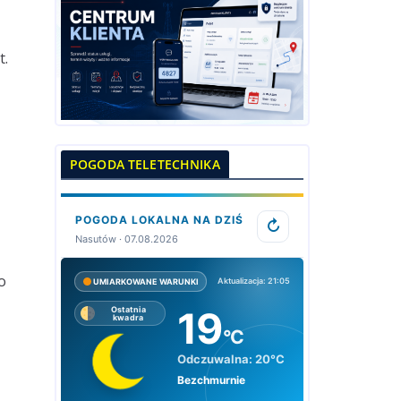
t.
POGODA TELETECHNIKA
POGODA LOKALNA NA DZIŚ
↻
Nasutów · 07.08.2026
o
Aktualizacja: 21:05
UMIARKOWANE WARUNKI
19
Ostatnia
kwadra
°C
Odczuwalna:
20°C
Bezchmurnie