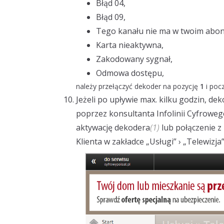
Błąd 04,
Błąd 09,
Tego kanału nie ma w twoim abo
Karta nieaktywna,
Zakodowany sygnał,
Odmowa dostępu,
należy przełączyć dekoder na pozycję
1
i poc
Jeżeli po upływie max. kilku godzin, 
poprzez konsultanta Infolinii Cyfrowe
aktywację dekodera
(1)
lub połączenie 
Klienta w zakładce „Usługi” › „Telewizja