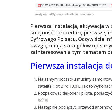
30.12.2017 19.58 | Aktualizacja: 08.04.2019 01.37
#aktywacja
#Cyfrowy Polsat
#multiroom
#nc+
Pierwsza instalacja, aktywacja w
kolejność i procedurę pierwszej i
Cyfrowego Polsatu. Oczywiście in
uwzględniają szczegółów opisany
zainteresowania tym tematem pr
Pierwsza instalacja 
Na samym początku musimy zamontować
satelitę Hot Bird 13,0 E. Jak to wykona
Rozpakować dekoder i pilota, podłącz
hdmi)
Następnie podłączyć przewód antenow