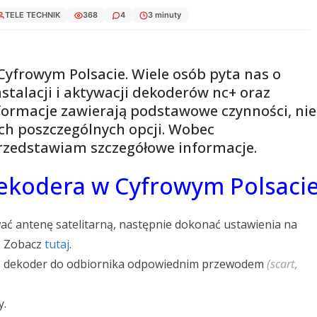
TELE TECHNIK
368
4
3 minuty
 Cyfrowym Polsacie. Wiele osób pyta nas o
nstalacji i aktywacji dekoderów nc+ oraz
formacje zawierają podstawowe czynności, nie
ch poszczególnych opcji. Wobec
zedstawiam szczegółowe informacje.
dekodera w Cyfrowym Polsaci
 antenę satelitarną, następnie dokonać ustawienia na
ć? Zobacz
tutaj
.
yć dekoder do odbiornika odpowiednim przewodem
(scart,
y.