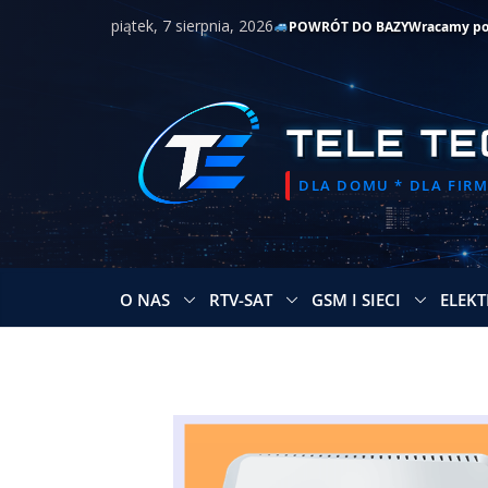
Przejdź
piątek, 7 sierpnia, 2026
POWRÓT DO BAZYWracamy po o
do
treści
TELE TE
DLA DOMU * DLA FIRMY
O NAS
RTV-SAT
GSM I SIECI
ELEKT