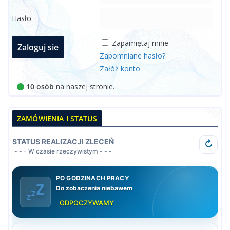
Hasło
Zapamiętaj mnie
Zapomniane hasło?
Załóż konto
10 osób
na naszej stronie.
ZAMÓWIENIA I STATUS
STATUS REALIZACJI ZLECEŃ
↻
- - - W czasie rzeczywistym - - -
PO GODZINACH PRACY
Do zobaczenia niebawem
ODPOCZYWAMY