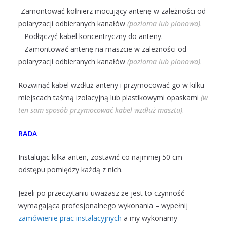
-Zamontować kołnierz mocujący antenę w zależności od
polaryzacji odbieranych kanałów
(pozioma lub pionowa)
.
– Podłączyć kabel koncentryczny do anteny.
– Zamontować antenę na maszcie w zależności od
polaryzacji odbieranych kanałów
(pozioma lub pionowa)
.
Rozwinąć kabel wzdłuż anteny i przymocować go w kilku
miejscach taśmą izolacyjną lub plastikowymi opaskami
(w
ten sam sposób przymocować kabel wzdłuż masztu)
.
RADA
Instalując kilka anten, zostawić co najmniej 50 cm
odstępu pomiędzy każdą z nich.
Jeżeli po przeczytaniu uważasz że jest to czynność
wymagająca profesjonalnego wykonania – wypełnij
zamówienie prac instalacyjnych
a my wykonamy