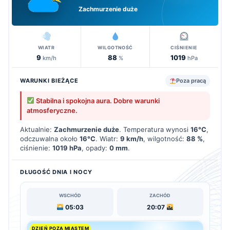
Zachmurzenie duże
WIATR
WILGOTNOŚĆ
CIŚNIENIE
9
88
1019
km/h
%
hPa
WARUNKI BIEŻĄCE
Poza pracą
Stabilna i spokojna aura. Dobre warunki
atmosferyczne.
Aktualnie:
Zachmurzenie duże
. Temperatura wynosi
16°C
,
odczuwalna około
16°C
. Wiatr:
9 km/h
, wilgotność:
88 %
,
ciśnienie:
1019 hPa
, opady:
0 mm
.
DŁUGOŚĆ DNIA I NOCY
WSCHÓD
ZACHÓD
05:03
20:07
DZIEŃ POZA MIASTEM