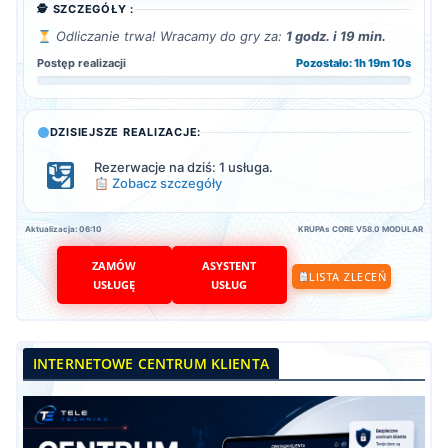
🕵️ SZCZEGÓŁY :
Odliczanie trwa! Wracamy do gry za:
1 godz. i 19 min.
Postęp realizacji
Pozostało: 1h 19m 8s
DZISIEJSZE REALIZACJE:
Rezerwacje na dziś: 1 usługa.
Zobacz szczegóły
Aktualizacja: 06:10
KRUPAs CORE V58.0 MODULAR
ZAMÓW
ASYSTENT
LISTA ZLECEŃ
USŁUGĘ
USŁUG
INTERNETOWE CENTRUM KLIENTA