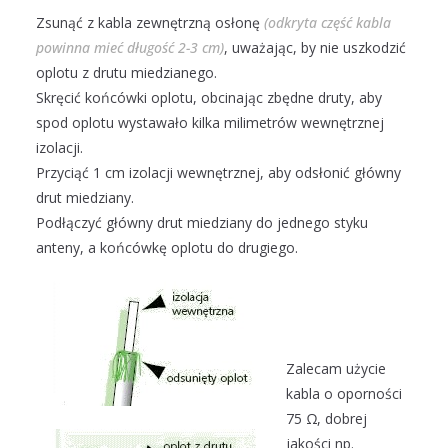
Zsunąć z kabla zewnętrzną osłonę
(odkryta część kabla
powinna mieć długość 2-3 cm)
, uważając, by nie uszkodzić
oplotu z drutu miedzianego.
Skręcić końcówki oplotu, obcinając zbędne druty, aby
spod oplotu wystawało kilka milimetrów wewnętrznej
izolacji.
Przyciąć 1 cm izolacji wewnętrznej, aby odsłonić główny
drut miedziany.
Podłączyć główny drut miedziany do jednego styku
anteny, a końcówkę oplotu do drugiego.
Zalecam użycie
kabla o oporności
75 Ω, dobrej
jakości np.