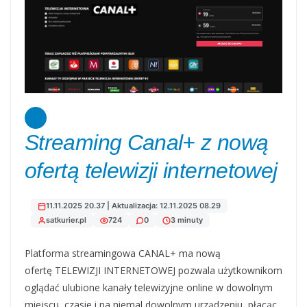
Streaming Canal+ z nową
ofertą telewizji internetowej
11.11.2025 20.37 | Aktualizacja: 12.11.2025 08.29
satkurier.pl
724
0
3 minuty
Platforma streamingowa CANAL+ ma nową
ofertę TELEWIZJI INTERNETOWEJ pozwala użytkownikom
oglądać ulubione kanały telewizyjne online w dowolnym
miejscu, czasie i na niemal dowolnym urządzeniu, płacąc