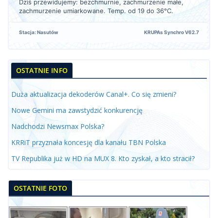
Dziś przewidujemy: bezchmurnie, zachmurzenie małe,
zachmurzenie umiarkowane. Temp. od 19 do 36°C.
Stacja: Nasutów
KRUPAs Synchro V62.7
OSTATNIE INFO
Duża aktualizacja dekoderów Canal+. Co się zmieni?
Nowe Gemini ma zawstydzić konkurencję
Nadchodzi Newsmax Polska?
KRRiT przyznała koncesję dla kanału TBN Polska
TV Republika już w HD na MUX 8. Kto zyskał, a kto stracił?
OSTATNIE FOTO