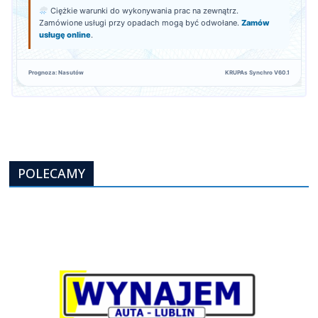
Ciężkie warunki do wykonywania prac na zewnątrz.
Zamówione usługi przy opadach mogą być odwołane.
Zamów
usługę online
.
Prognoza: Nasutów
KRUPAs Synchro V60.1
POLECAMY