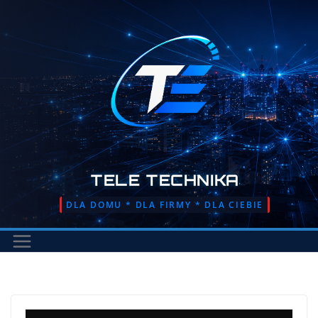
Przejdź
do
treści
TELE TECHNIKA
DLA DOMU * DLA FIRMY * DLA CIEBIE