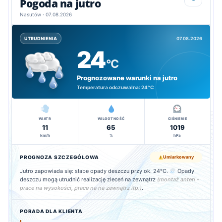
Pogoda na jutro
Nasutów · 07.08.2026
07.08.2026
UTRUDNIENIA
24
°C
Prognozowane warunki na jutro
Temperatura odczuwalna:
24°C
WIATR
WILGOTNOŚĆ
CIŚNIENIE
11
65
1019
km/h
%
hPa
PROGNOZA SZCZEGÓŁOWA
Umiarkowany
Jutro zapowiada się: słabe opady deszczu przy ok. 24°C.
Opady
deszczu mogą utrudnić realizację zleceń na zewnątrz
(montaż anten -
prace na wysokości, prace na na zewnątrz itp.)
.
PORADA DLA KLIENTA