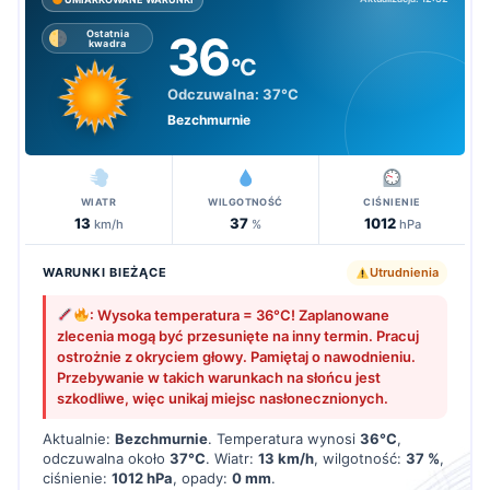
36
Ostatnia
kwadra
°C
Odczuwalna:
37°C
Bezchmurnie
WIATR
WILGOTNOŚĆ
CIŚNIENIE
13
37
1012
km/h
%
hPa
WARUNKI BIEŻĄCE
Utrudnienia
: Wysoka temperatura = 36°C! Zaplanowane
zlecenia mogą być przesunięte na inny termin. Pracuj
ostrożnie z okryciem głowy. Pamiętaj o nawodnieniu.
Przebywanie w takich warunkach na słońcu jest
szkodliwe, więc unikaj miejsc nasłonecznionych.
Aktualnie:
Bezchmurnie
. Temperatura wynosi
36°C
,
odczuwalna około
37°C
. Wiatr:
13 km/h
, wilgotność:
37 %
,
ciśnienie:
1012 hPa
, opady:
0 mm
.