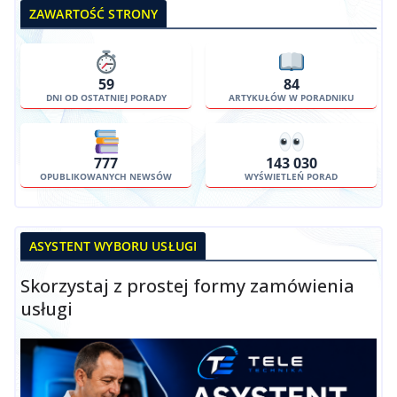
ZAWARTOŚĆ STRONY
59
84
DNI OD OSTATNIEJ PORADY
ARTYKUŁÓW W PORADNIKU
777
143 030
OPUBLIKOWANYCH NEWSÓW
WYŚWIETLEŃ PORAD
ASYSTENT WYBORU USŁUGI
Skorzystaj z prostej formy zamówienia
usługi