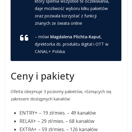
który spełnia wszystkie te oczekiwania,
daje możliwość wyboru kilku pakietów
oraz pozwala korzystać z funkcji
znanych ze świata online
– mówi
Magdalena Plichta-Kaput
,
dyrektorka ds. produktu digital i OTT w
CANAL+ Polska.
Ceny i pakiety
Oferta obejmuje 3 poziomy pakietów, różniących się
zakresem dostępnych kanałów:
ENTRY+ – 19 zł/mies. – 49 kanałów
RELAX+ – 29 zł/mies. – 68 kanałów
EXTRA+ – 59 zł/mies. – 126 kanałów