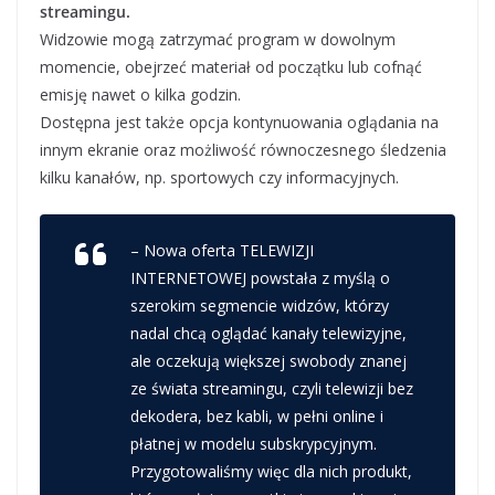
streamingu.
Widzowie mogą zatrzymać program w dowolnym
momencie, obejrzeć materiał od początku lub cofnąć
emisję nawet o kilka godzin.
Dostępna jest także opcja kontynuowania oglądania na
innym ekranie oraz możliwość równoczesnego śledzenia
kilku kanałów, np. sportowych czy informacyjnych.
– Nowa oferta TELEWIZJI
INTERNETOWEJ powstała z myślą o
szerokim segmencie widzów, którzy
nadal chcą oglądać kanały telewizyjne,
ale oczekują większej swobody znanej
ze świata streamingu, czyli telewizji bez
dekodera, bez kabli, w pełni online i
płatnej w modelu subskrypcyjnym.
Przygotowaliśmy więc dla nich produkt,