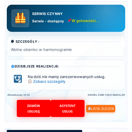
SERWIS CZYNNY
W gotowości...
Serwis - dostępny
🕵️ SZCZEGÓŁY :
Wolne okienko w harmonogramie
DZISIEJSZE REALIZACJE:
Na dziś nie mamy zarezerwowanych usług.
Zobacz szczegóły
Aktualizacja: 10:32
KRUPAs CORE V58.0 MODULAR
ZAMÓW
ASYSTENT
LISTA ZLECEŃ
USŁUGĘ
USŁUG