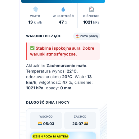
WIATR
WILGOTNOŚĆ
CIŚNIENIE
13
47
1021
km/h
%
hPa
WARUNKI BIEŻĄCE
Poza pracą
Stabilna i spokojna aura. Dobre
warunki atmosferyczne.
Aktualnie:
Zachmurzenie małe
.
Temperatura wynosi
22°C
,
odczuwalna około
20°C
. Wiatr:
13
km/h
, wilgotność:
47 %
, ciśnienie:
1021 hPa
, opady:
0 mm
.
DŁUGOŚĆ DNIA I NOCY
WSCHÓD
ZACHÓD
05:03
20:07
DZIEŃ POZA MIASTEM