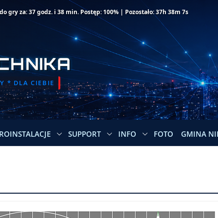
o gry za: 37 godz. i 38 min. Postęp: 100% | Pozostało: 37h 38m 7s
CHNIKA
 * DLA CIEBIE
ROINSTALACJE
SUPPORT
INFO
FOTO
GMINA NI