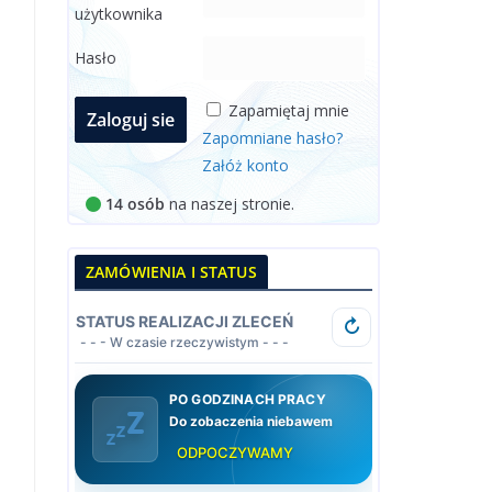
użytkownika
Hasło
Zapamiętaj mnie
Zapomniane hasło?
Załóż konto
14 osób
na naszej stronie.
ZAMÓWIENIA I STATUS
STATUS REALIZACJI ZLECEŃ
↻
- - - W czasie rzeczywistym - - -
PO GODZINACH PRACY
Do zobaczenia niebawem
ODPOCZYWAMY