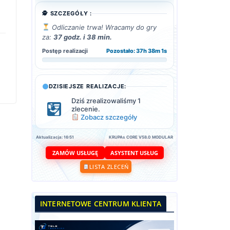
🕵️ SZCZEGÓŁY :
Odliczanie trwa! Wracamy do gry
za:
37 godz. i 38 min.
Postęp realizacji
Pozostało: 37h 38m 0s
DZISIEJSZE REALIZACJE:
Dziś zrealizowaliśmy 1
zlecenie.
Zobacz szczegóły
Aktualizacja: 16:51
KRUPAs CORE V58.0 MODULAR
ASYSTENT USŁUG
ZAMÓW USŁUGĘ
LISTA ZLECEŃ
INTERNETOWE CENTRUM KLIENTA