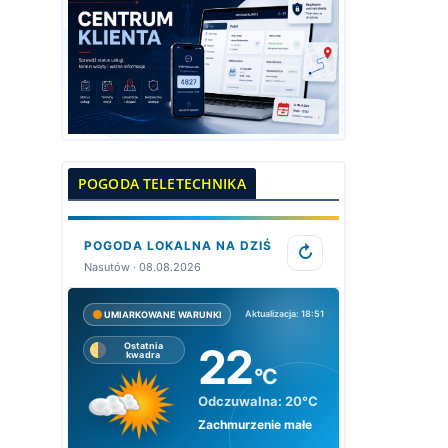
POGODA TELETECHNIKA
POGODA LOKALNA NA DZIŚ
↻
Nasutów · 08.08.2026
Aktualizacja: 18:51
UMIARKOWANE WARUNKI
22
Ostatnia
kwadra
°C
Odczuwalna:
20°C
Zachmurzenie małe