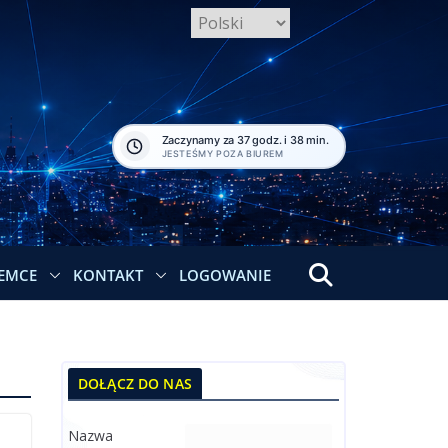
Zaczynamy za 37 godz. i 38 min.
JESTEŚMY POZA BIUREM
EMCE
KONTAKT
LOGOWANIE
DOŁĄCZ DO NAS
Nazwa