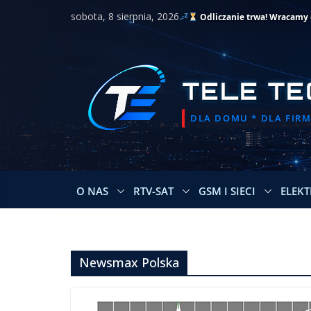
Przejdź
sobota, 8 sierpnia, 2026
Odliczanie trwa! Wracamy d
do
treści
TELE TE
DLA DOMU * DLA FIRMY
O NAS
RTV-SAT
GSM I SIECI
ELEKT
Newsmax Polska