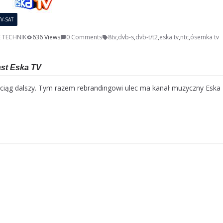
TV-SAT
E TECHNIK
636 Views
0 Comments
8tv
,
dvb-s
,
dvb-t/t2
,
eska tv
,
ntc
,
ósemka tv
st Eska TV
ciąg dalszy. Tym razem rebrandingowi ulec ma kanał muzyczny Eska