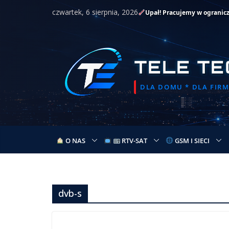
Przejdź
czwartek, 6 sierpnia, 2026
Upał! Pracujemy w ogranic
do
treści
TELE TE
DLA DOMU * DLA FIRMY
O NAS
RTV-SAT
GSM I SIECI
dvb-s