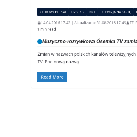
CYFROWY POLSAT
DVB-T/T2
NC+
TELEWIZJA NA KARTĘ
14.04.2016 17.42 | Aktualizacja: 31.08.2016 17.49
TEL
1 min read
Muzyczno-rozrywkowa Ósemka TV zamia
Zmian w nazwach polskich kanałów telewizyjnych 
TV. Pod nową nazwą
Read More