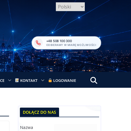
+48 508 100 300
ODBIERAMY W MIARĘ MOŻLIWOŚCI
CE
KONTAKT
LOGOWANIE
DOŁĄCZ DO NAS
Nazwa