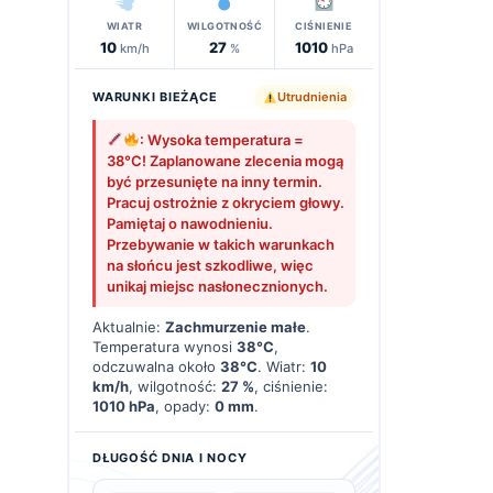
WIATR
WILGOTNOŚĆ
CIŚNIENIE
10
27
1010
km/h
%
hPa
WARUNKI BIEŻĄCE
Utrudnienia
: Wysoka temperatura =
38°C! Zaplanowane zlecenia mogą
być przesunięte na inny termin.
Pracuj ostrożnie z okryciem głowy.
Pamiętaj o nawodnieniu.
Przebywanie w takich warunkach
na słońcu jest szkodliwe, więc
unikaj miejsc nasłonecznionych.
Aktualnie:
Zachmurzenie małe
.
Temperatura wynosi
38°C
,
odczuwalna około
38°C
. Wiatr:
10
km/h
, wilgotność:
27 %
, ciśnienie:
1010 hPa
, opady:
0 mm
.
DŁUGOŚĆ DNIA I NOCY