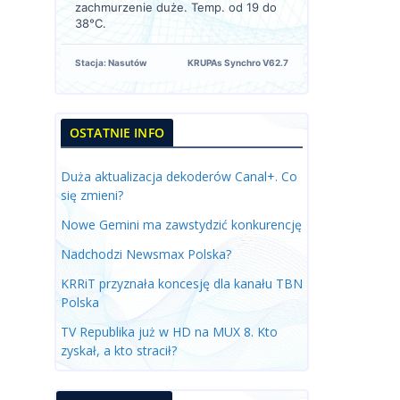
zachmurzenie duże. Temp. od 19 do
38°C.
Stacja: Nasutów
KRUPAs Synchro V62.7
OSTATNIE INFO
Duża aktualizacja dekoderów Canal+. Co
się zmieni?
Nowe Gemini ma zawstydzić konkurencję
Nadchodzi Newsmax Polska?
KRRiT przyznała koncesję dla kanału TBN
Polska
TV Republika już w HD na MUX 8. Kto
zyskał, a kto stracił?