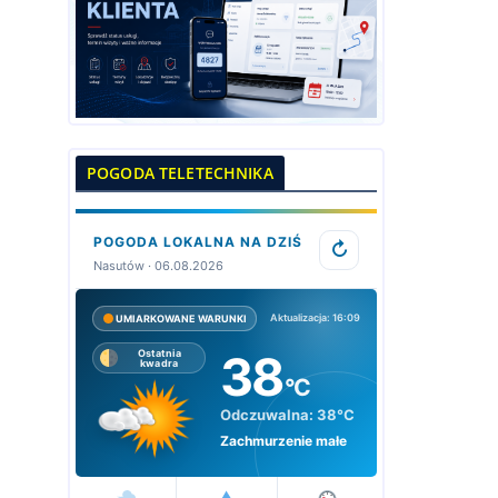
POGODA TELETECHNIKA
POGODA LOKALNA NA DZIŚ
↻
Nasutów · 06.08.2026
Aktualizacja: 16:09
UMIARKOWANE WARUNKI
38
Ostatnia
kwadra
°C
Odczuwalna:
38°C
Zachmurzenie małe