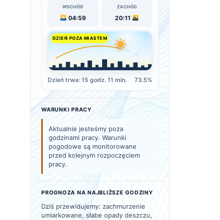
WSCHÓD
ZACHÓD
04:59
20:11
DZIEŃ POZA MIASTEM
Dzień trwa: 15 godz. 11 min.
73.5%
WARUNKI PRACY
Aktualnie jesteśmy poza
godzinami pracy. Warunki
pogodowe są monitorowane
przed kolejnym rozpoczęciem
pracy.
PROGNOZA NA NAJBLIŻSZE GODZINY
Dziś przewidujemy: zachmurzenie
umiarkowane, słabe opady deszczu,