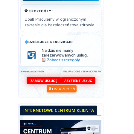
🕵️ SZCZEGÓŁY :
Upał! Pracujemy w ograniczonym
zakresie dla bezpieczeństwa zdrowia.
DZISIEJSZE REALIZACJE:
Na dziś nie mamy
zarezerwowanych usług.
Zobacz szczegóły
Aktualizacja: 14:09
KRUPAs CORE V58.0 MODULAR
ASYSTENT USŁUG
ZAMÓW USŁUGĘ
LISTA ZLECEŃ
INTERNETOWE CENTRUM KLIENTA