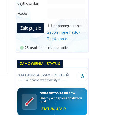
użytkownika
Hasło
Zapamiętaj mnie
Zapomniane hasło?
Załóż konto
25 osób
na naszej stronie.
ZAMÓWIENIA I STATUS
STATUS REALIZACJI ZLECEŃ
↻
- - - W czasie rzeczywistym - - -
OGRANICZONA PRACA
Dbamy o bezpieczeństwo w
upał
STATUS: UPAŁY