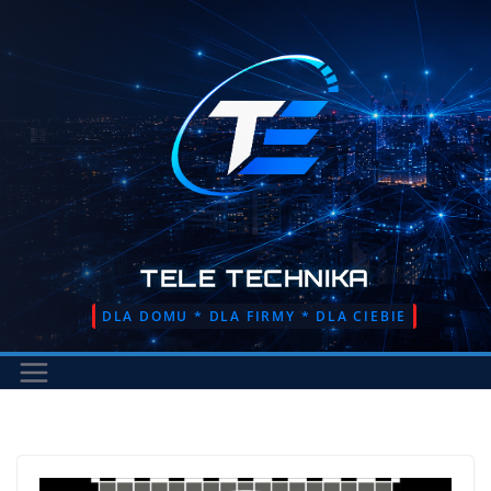
Przejdź
do
treści
TELE TECHNIKA
DLA DOMU * DLA FIRMY * DLA CIEBIE