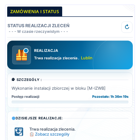
ZAMÓWIENIA I STATUS
STATUS REALIZACJI ZLECEŃ
↻
- - - W czasie rzeczywistym - - -
REALIZACJA
Lublin
Trwa realizacja zlecenia
🕵️ SZCZEGÓŁY :
Wykonanie instalacji zbiorczej w bloku [M-IZWB]
Postęp realizacji
Pozostało: 1h 36m 18s
DZISIEJSZE REALIZACJE:
Trwa realizacja zlecenia.
Zobacz szczegóły