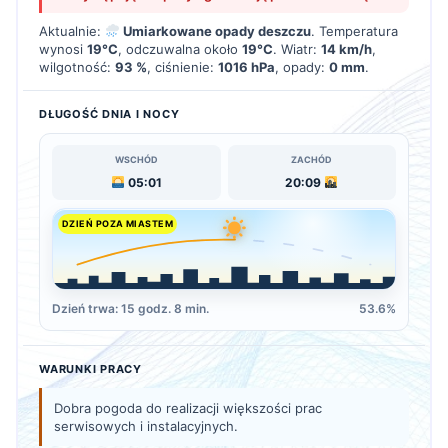
Aktualnie:
Umiarkowane opady deszczu
. Temperatura
wynosi
19°C
, odczuwalna około
19°C
. Wiatr:
14 km/h
,
wilgotność:
93 %
, ciśnienie:
1016 hPa
, opady:
0 mm
.
DŁUGOŚĆ DNIA I NOCY
WSCHÓD
ZACHÓD
05:01
20:09
DZIEŃ POZA MIASTEM
Dzień trwa: 15 godz. 8 min.
53.6%
WARUNKI PRACY
Dobra pogoda do realizacji większości prac
serwisowych i instalacyjnych.