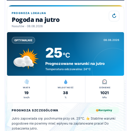
PROGNOZA LOKALNA
↻
Pogoda na jutro
Nasutów · 08.08.2026
08.08.2026
OPTYMALNIE
25
°C
Prognozowane warunki na jutro
Temperatura odczuwalna:
24°C
WIATR
WILGOTNOŚĆ
CIŚNIENIE
19
38
1021
km/h
%
hPa
PROGNOZA SZCZEGÓŁOWA
Korzystny
Jutro zapowiada się: pochmurnie przy ok. 25°C.
Stabilne warunki
pogodowe nie powinny mieć wpływu na zaplanowane prace! Do
zobaczenia jutro.