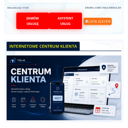
Aktualizacja: 11:08
KRUPAs CORE V58.0 MODULAR
ZAMÓW
ASYSTENT
LISTA ZLECEŃ
USŁUGĘ
USŁUG
INTERNETOWE CENTRUM KLIENTA