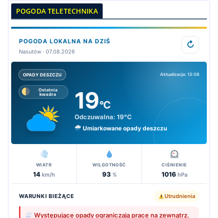
POGODA TELETECHNIKA
POGODA LOKALNA NA DZIŚ
↻
Nasutów · 07.08.2026
Aktualizacja: 13:08
OPADY DESZCZU
19
Ostatnia
kwadra
°C
Odczuwalna:
19°C
Umiarkowane opady deszczu
WIATR
WILGOTNOŚĆ
CIŚNIENIE
14
93
1016
km/h
%
hPa
WARUNKI BIEŻĄCE
Utrudnienia
Występujące opady ograniczają prace na zewnątrz.