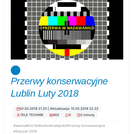
Przerwy konserwacyjne
Lublin Luty 2018
01.02.2018 21.20 | Aktualizacja: 15.02.2018 22.32
TELE TECHNIK
602
0
2 minuty
#awaria
#EmiTel
#lublin
#nadajniki
#Przerwy konserwacyjne
#Styczeń 2018