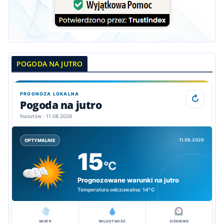
POGODA NA JUTRO
PROGNOZA LOKALNA
↻
Pogoda na jutro
Nasutów · 11.08.2026
11.08.2026
OPTYMALNIE
15
°C
Prognozowane warunki na jutro
Temperatura odczuwalna:
14°C
WIATR
WILGOTNOŚĆ
CIŚNIENIE