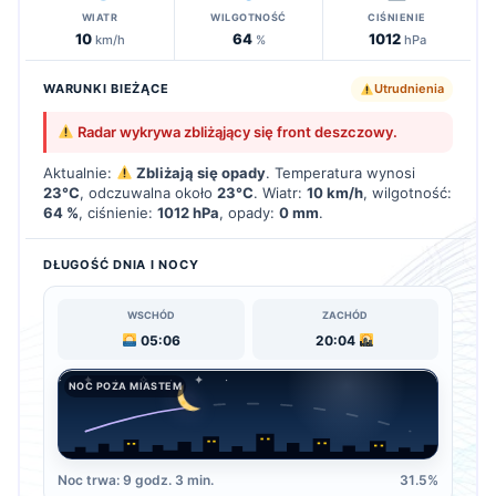
WIATR
WILGOTNOŚĆ
CIŚNIENIE
10
64
1012
km/h
%
hPa
WARUNKI BIEŻĄCE
Utrudnienia
Radar wykrywa zbliżąjący się front deszczowy.
Aktualnie:
Zbliżają się opady
. Temperatura wynosi
23°C
, odczuwalna około
23°C
. Wiatr:
10 km/h
, wilgotność:
64 %
, ciśnienie:
1012 hPa
, opady:
0 mm
.
DŁUGOŚĆ DNIA I NOCY
WSCHÓD
ZACHÓD
05:06
20:04
NOC POZA MIASTEM
Noc trwa: 9 godz. 3 min.
31.5%