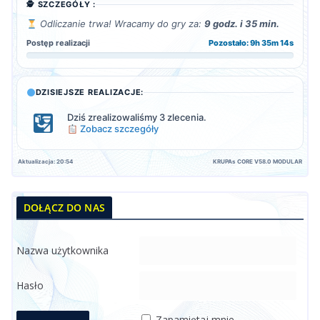
🕵️ SZCZEGÓŁY :
Odliczanie trwa! Wracamy do gry za:
9 godz. i 35 min.
Postęp realizacji
Pozostało: 9h 35m 12s
DZISIEJSZE REALIZACJE:
Dziś zrealizowaliśmy 3 zlecenia.
Zobacz szczegóły
Aktualizacja: 20:54
KRUPAs CORE V58.0 MODULAR
DOŁĄCZ DO NAS
Nazwa użytkownika
Hasło
Zapamiętaj mnie