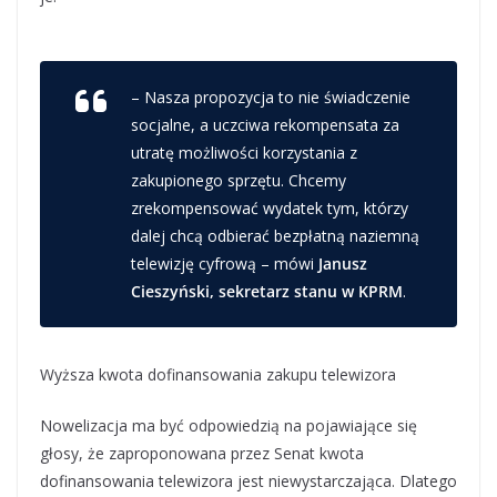
– Nasza propozycja to nie świadczenie
socjalne, a uczciwa rekompensata za
utratę możliwości korzystania z
zakupionego sprzętu. Chcemy
zrekompensować wydatek tym, którzy
dalej chcą odbierać bezpłatną naziemną
telewizję cyfrową – mówi
Janusz
Cieszyński, sekretarz stanu w KPRM
.
Wyższa kwota dofinansowania zakupu telewizora
Nowelizacja ma być odpowiedzią na pojawiające się
głosy, że zaproponowana przez Senat kwota
dofinansowania telewizora jest niewystarczająca. Dlatego