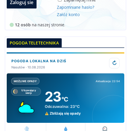
Zapomniane hasło?
Załóż konto
12 osób
na naszej stronie.
POGODA TELETECHNIKA
POGODA LOKALNA NA DZIŚ
↻
Nasutów · 10.08.2026
Aktualizacja: 22:54
MOŻLIWE OPADY
23
Ubywający
sierp
°C
Odczuwalna:
23°C
Zbliżają się opady