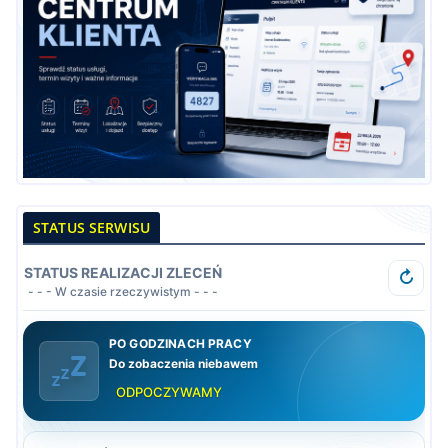
STATUS SERWISU
STATUS REALIZACJI ZLECEŃ
↻
- - - W czasie rzeczywistym - - -
PO GODZINACH PRACY
Do zobaczenia niebawem
ODPOCZYWAMY