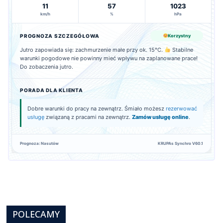
11
57
1023
km/h
%
hPa
PROGNOZA SZCZEGÓŁOWA
Korzystny
Jutro zapowiada się: zachmurzenie małe przy ok. 15°C.
Stabilne
warunki pogodowe nie powinny mieć wpływu na zaplanowane prace!
Do zobaczenia jutro.
PORADA DLA KLIENTA
Dobre warunki do pracy na zewnątrz. Śmiało możesz
rezerwować
usługę
związaną z pracami na zewnątrz.
Zamów usługę online
.
Prognoza: Nasutów
KRUPAs Synchro V60.1
POLECAMY