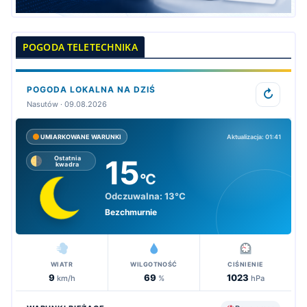
POGODA TELETECHNIKA
POGODA LOKALNA NA DZIŚ
↻
Nasutów · 09.08.2026
Aktualizacja: 01:41
UMIARKOWANE WARUNKI
15
Ostatnia
kwadra
°C
Odczuwalna:
13°C
Bezchmurnie
WIATR
WILGOTNOŚĆ
CIŚNIENIE
9
69
1023
km/h
%
hPa