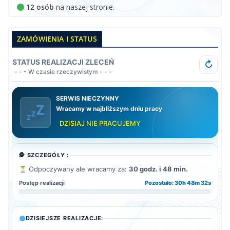
12 osób
na naszej stronie.
ZAMÓWIENIA I STATUS
STATUS REALIZACJI ZLECEŃ
↻
- - - W czasie rzeczywistym - - -
SERWIS NIECZYNNY
Wracamy w najbliższym dniu pracy
DZISIAJ NIE PRACUJEMY
🕵️ SZCZEGÓŁY :
Odpoczywany ale wracamy za:
30 godz. i 48 min.
Postęp realizacji
Pozostało: 30h 48m 30s
DZISIEJSZE REALIZACJE: