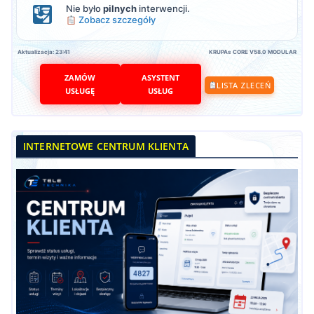
Nie było
pilnych
interwencji.
Zobacz szczegóły
Aktualizacja: 23:41
KRUPAs CORE V58.0 MODULAR
ZAMÓW
ASYSTENT
LISTA ZLECEŃ
USŁUGĘ
USŁUG
INTERNETOWE CENTRUM KLIENTA