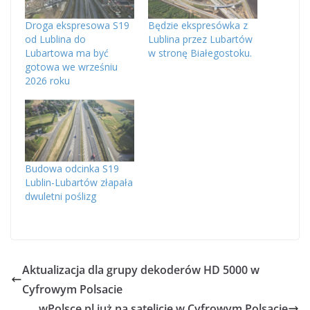
Droga ekspresowa S19
Będzie ekspresówka z
od Lublina do
Lublina przez Lubartów
Lubartowa ma być
w stronę Białegostoku.
gotowa we wrześniu
2026 roku
Budowa odcinka S19
Lublin-Lubartów złapała
dwuletni poślizg
Aktualizacja dla grupy dekoderów HD 5000 w
Cyfrowym Polsacie
wPolsce.pl już na satelicie w Cyfrowym Polsacie