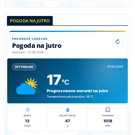
POGODA NA JUTRO
PROGNOZA LOKALNA
↻
Pogoda na jutro
Nasutów · 10.08.2026
10.08.2026
OPTYMALNIE
17
°C
Prognozowane warunki na jutro
Temperatura odczuwalna:
16°C
WIATR
WILGOTNOŚĆ
CIŚNIENIE
13
47
1018
km/h
%
hPa