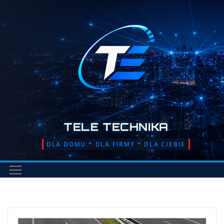
Przejdź
do
treści
TELE TECHNIKA
DLA DOMU * DLA FIRMY * DLA CIEBIE