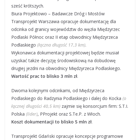
sześć krótszych.
Biura Projektowo – Badawcze Dróg i Mostów
Transprojekt Warszawa opracuje dokumentację dla
odcinka od granicy województw do węzła Międzyrzec
Podlaski Północ oraz II etap obwodnicy Międzyrzeca
Podlaskiego
(łączna długość 17,3 km)
.
Wykonawca dokumentacji projektowej będzie musiał
uzyskać także decyzję środowiskową na dobudowę
drugiej jezdni na obwodnicy Międzyrzeca Podlaskiego.
Wartość prac to blisko 3 mln zł
.
Dwoma kolejnymi odcinkami, od Międzyrzeca
Podlaskiego do Radzynia Podlaskiego i dalej do Kocka
(o
łącznej długości 40,5 km)
zajmie się konsorcjum firm: S.T.I.
Polska
(lider)
, PProjekt oraz S.Te.P. z Włoch.
Koszt dokumentacji to blisko 5 mln zł
.
Transprojekt Gdański opracuje koncepcje programowe