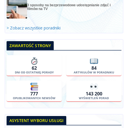
3 sposoby na bezprzewodowe udostępnianie zdjęć i
filmów na TV
> Zobacz wszystkie poradniki
ZAWARTOŚĆ STRONY
62
84
DNI OD OSTATNIEJ PORADY
ARTYKUŁÓW W PORADNIKU
777
143 200
OPUBLIKOWANYCH NEWSÓW
WYŚWIETLEŃ PORAD
ASYSTENT WYBORU USŁUGI