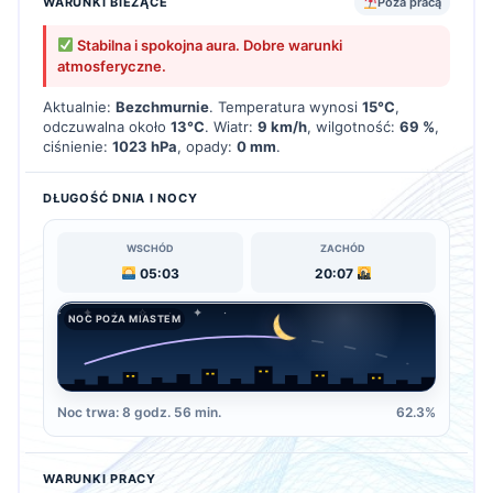
WARUNKI BIEŻĄCE
Poza pracą
Stabilna i spokojna aura. Dobre warunki
atmosferyczne.
Aktualnie:
Bezchmurnie
. Temperatura wynosi
15°C
,
odczuwalna około
13°C
. Wiatr:
9 km/h
, wilgotność:
69 %
,
ciśnienie:
1023 hPa
, opady:
0 mm
.
DŁUGOŚĆ DNIA I NOCY
WSCHÓD
ZACHÓD
05:03
20:07
NOC POZA MIASTEM
Noc trwa: 8 godz. 56 min.
62.3%
WARUNKI PRACY