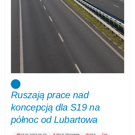
Ruszają prace nad
koncepcją dla S19 na
północ od Lubartowa
22.12.2017 10.27
TELE TECHNIK
352
0