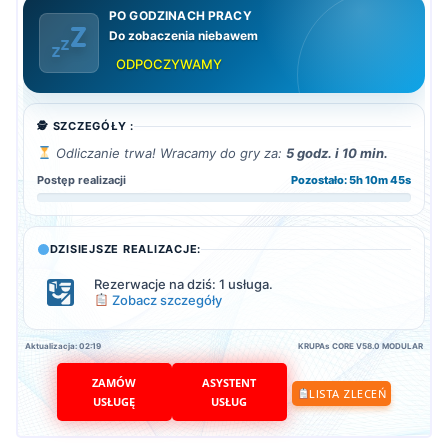
PO GODZINACH PRACY
Do zobaczenia niebawem
ODPOCZYWAMY
🕵️ SZCZEGÓŁY :
Odliczanie trwa! Wracamy do gry za:
5 godz. i 10 min.
Postęp realizacji
Pozostało: 5h 10m 44s
DZISIEJSZE REALIZACJE:
Rezerwacje na dziś: 1 usługa.
Zobacz szczegóły
Aktualizacja: 02:19
KRUPAs CORE V58.0 MODULAR
ZAMÓW
ASYSTENT
LISTA ZLECEŃ
USŁUGĘ
USŁUG