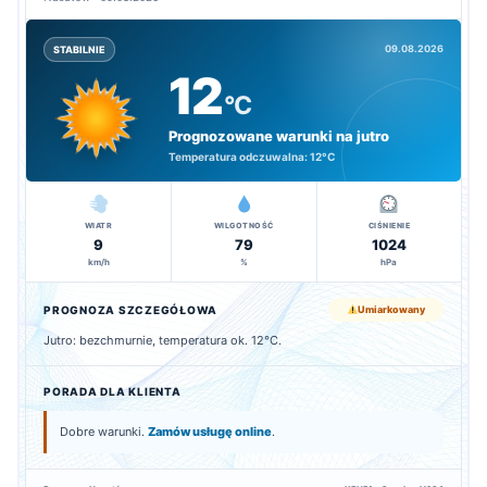
09.08.2026
STABILNIE
12
°C
Prognozowane warunki na jutro
Temperatura odczuwalna:
12°C
WIATR
WILGOTNOŚĆ
CIŚNIENIE
9
79
1024
km/h
%
hPa
PROGNOZA SZCZEGÓŁOWA
Umiarkowany
Jutro: bezchmurnie, temperatura ok. 12°C.
PORADA DLA KLIENTA
Dobre warunki.
Zamów usługę online
.