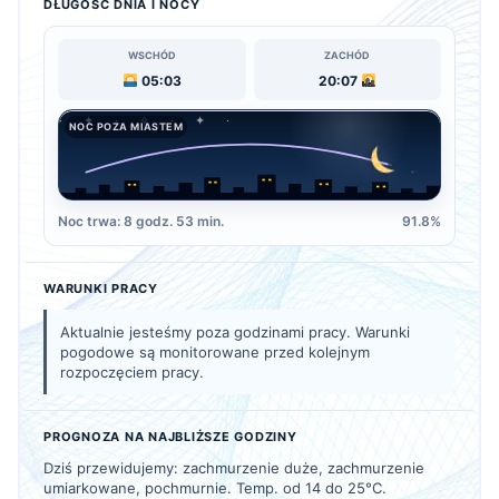
DŁUGOŚĆ DNIA I NOCY
WSCHÓD
ZACHÓD
05:03
20:07
NOC POZA MIASTEM
Noc trwa: 8 godz. 53 min.
91.8%
WARUNKI PRACY
Aktualnie jesteśmy poza godzinami pracy. Warunki
pogodowe są monitorowane przed kolejnym
rozpoczęciem pracy.
PROGNOZA NA NAJBLIŻSZE GODZINY
Dziś przewidujemy: zachmurzenie duże, zachmurzenie
umiarkowane, pochmurnie. Temp. od 14 do 25°C.