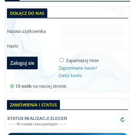
DOŁĄCZ DO NAS
Nazwa użytkownika
Hasło
Zapamiętaj mnie
Zapomniane hasło?
Załóż konto
13 osób
na naszej stronie.
ZAMÓWIENIA I STATUS
STATUS REALIZACJI ZLECEŃ
↻
- - - W czasie rzeczywistym - - -