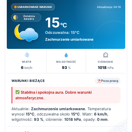
Aktualizacja: 04:19
UMIARKOWANE WARUNKI
15
Ostatnia
kwadra
°C
Odczuwalna:
15°C
Zachmurzenie umiarkowane
WIATR
WILGOTNOŚĆ
CIŚNIENIE
6
93
1018
km/h
%
hPa
WARUNKI BIEŻĄCE
Poza pracą
Stabilna i spokojna aura. Dobre warunki
atmosferyczne.
Aktualnie:
Zachmurzenie umiarkowane
. Temperatura
wynosi
15°C
, odczuwalna około
15°C
. Wiatr:
6 km/h
,
wilgotność:
93 %
, ciśnienie:
1018 hPa
, opady:
0 mm
.